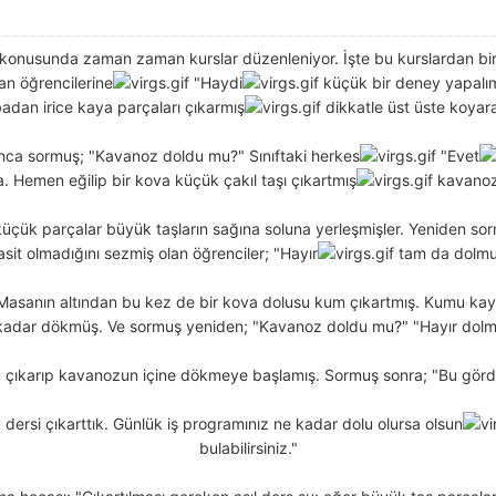
mı konusunda zaman zaman kurslar düzenleniyor. İşte bu kurslardan 
an öğrencilerine
"Haydi
küçük bir deney yapalı
dan irice kaya parçaları çıkarmış
dikkatle üst üste koyara
nca sormuş; "Kavanoz doldu mu?" Sınıftaki herkes
"Evet
 Hemen eğilip bir kova küçük çakıl taşı çıkartmış
kavanoz
üçük parçalar büyük taşların sağına soluna yerleşmişler. Yeniden so
asit olmadığını sezmiş olan öğrenciler; "Hayır
tam da dolmuş
Masanın altından bu kez de bir kova dolusu kum çıkartmış. Kumu kaya
kadar dökmüş. Ve sormuş yeniden; "Kavanoz doldu mu?" "Hayır dolmad
su çıkarıp kavanozun içine dökmeye başlamış. Sormuş sonra; "Bu gördük
 dersi çıkarttık. Günlük iş programınız ne kadar dolu olursa olsun
bulabilirsiniz."