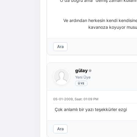
"O da doğru ama" demiş zaman kullanma
Ve ardından herkesin kendi kendisine
kavanoza koyuyor musunu
Ara
gülay
Yeni Üye
05-01-2009, Saat: 01:09 PM
Çok anlamlı bir yazı teşekkürler ezgi
Ara