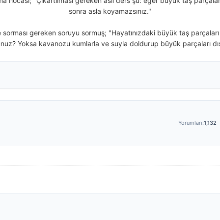
 hocası; "Çıkartılması gereken asıl ders şu: eğer büyük taş parçal
sonra asla koyamazsınız."
 sorması gereken soruyu sormuş; "Hayatınızdaki büyük taş parçaları 
z? Yoksa kavanozu kumlarla ve suyla doldurup büyük parçaları dış
Yorumları:
1,132