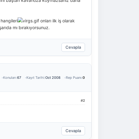
arını baştan kavanoza koymazsanız daha
hangileri
onları ilk iş olarak
arıda mı bırakıyorsunuz.
Cevapla
Konuları:
67
Kayıt Tarihi:
Oct 2008
Rep Puanı:
0
#2
Cevapla