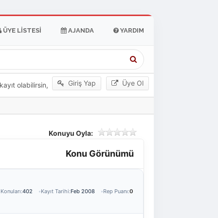
ÜYE LISTESI
AJANDA
YARDIM
Giriş Yap
Üye Ol
yıt olabilirsin,
Konuyu Oyla:
Konu Görünümü
Konuları:
402
Kayıt Tarihi:
Feb 2008
Rep Puanı:
0