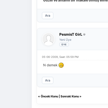
Güzel ve anlamlı bir makale olmuş eline 
Ara
PesmisT GirL
Yeni Üye
05-06-2009, Saat: 05:59 PM
N demek
Ara
«
Önceki Konu
|
Sonraki Konu
»