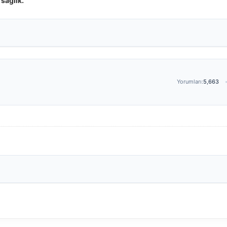
sağlık.
Yorumları:
5,663