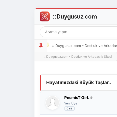
:: Duygusuz.com - Dostluk ve Arkadaşlı
:: Duygusuz.com - Dostluk ve Arkadaşlık Sitesi
oldukça kolay ve zahmetsizdir.
Derecelendirme: 0/5 - 0 oy
1
2
3
4
5
Hayatımızdaki Büyük Taşlar..
PesmisT GirL
Yeni Üye