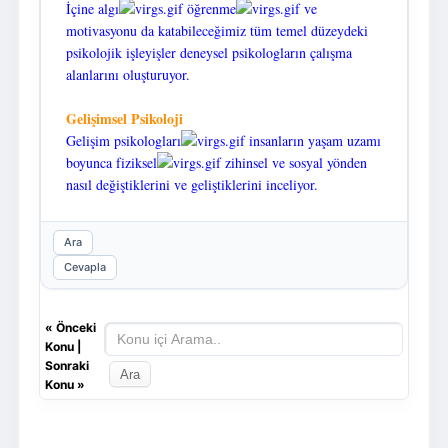
İçine algı
öğrenme
ve
motivasyonu da katabileceğimiz tüm temel düzeydeki
psikolojik işleyişler deneysel psikologların çalışma
alanlarını oluşturuyor.
Gelişimsel Psikoloji
Gelişim psikologları
insanların yaşam uzamı
boyunca fiziksel
zihinsel ve sosyal yönden
nasıl değiştiklerini ve geliştiklerini inceliyor.
Ara
Cevapla
«
Önceki
Konu
|
Sonraki
Konu
»