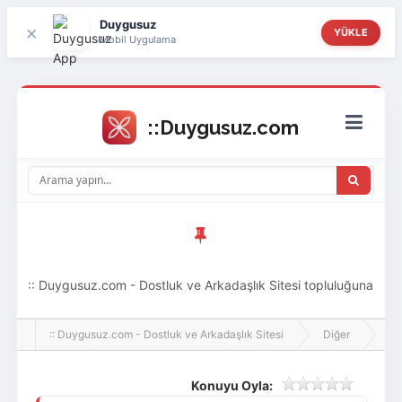
Duygusuz
×
YÜKLE
Mobil Uygulama
:: Duygusuz.com - Dostluk ve Arkadaşlık Sitesi topluluğuna
hoş geldin ziyaretçi! Aramıza katılmak istersen kayıt
:: Duygusuz.com - Dostluk ve Arkadaşlık Sitesi
Diğer
Di
olabilirsin, oldukça kolay ve zahmetsizdir.
Konuyu Oyla: