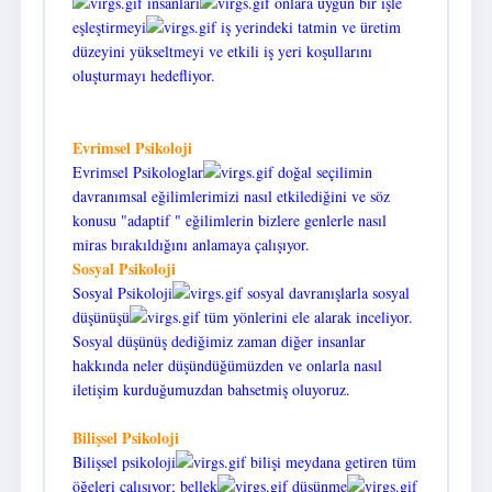
insanları
onlara uygun bir işle
eşleştirmeyi
iş yerindeki tatmin ve üretim
düzeyini yükseltmeyi ve etkili iş yeri koşullarını
oluşturmayı hedefliyor.
Evrimsel Psikoloji
Evrimsel Psikologlar
doğal seçilimin
davranımsal eğilimlerimizi nasıl etkilediğini ve söz
konusu "adaptif " eğilimlerin bizlere genlerle nasıl
miras bırakıldığını anlamaya çalışıyor.
Sosyal Psikoloji
Sosyal Psikoloji
sosyal davranışlarla sosyal
düşünüşü
tüm yönlerini ele alarak inceliyor.
Sosyal düşünüş dediğimiz zaman diğer insanlar
hakkında neler düşündüğümüzden ve onlarla nasıl
iletişim kurduğumuzdan bahsetmiş oluyoruz.
Bilişsel Psikoloji
Bilişsel psikoloji
bilişi meydana getiren tüm
öğeleri çalışıyor; bellek
düşünme