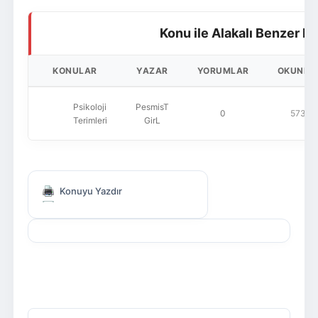
Konu ile Alakalı Benzer K
KONULAR
YAZAR
YORUMLAR
OKUNM
Psikoloji
PesmisT
0
573
Terimleri
GirL
Konuyu Yazdır