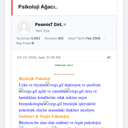
Psikoloji Ağacı..
Giriş Yap
Üye Ol
PesmisT GirL
Yeni Üye
Yorumları:
5,663
Konuları:
402
Kayıt Tarihi:
Feb 2008
Rep Puanı:
0
03-25-2009, Saat: 07:49 PM
#1
PSİKOLOJİ AÄžACI
Psikolojinin Temel Çalışma Alanları
Biyolojik Psikoloji
Uyku ve rüyalar
depresyon ve şizofreni
açlık ve cinsellik
stres ve
hastalıkları kendilerine odak noktası seçen
biyopsikologlar
biyolojik işleyişlerle
psikolojik olaylar arasındaki ilişkileri inceliyor.
Endüstri & Örgüt Psikolojisi
Büyüyen bir alan olan endüstri ve örgüt psikolojisi