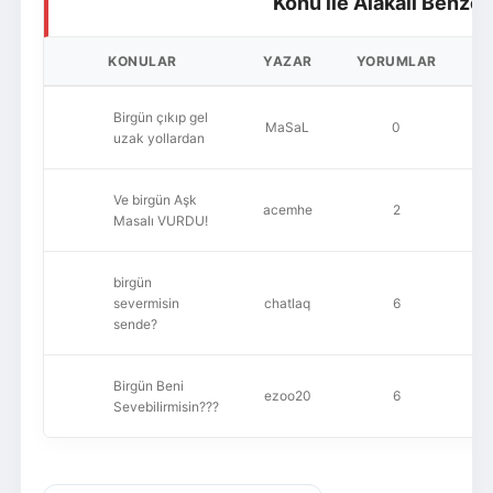
Konu ile Alakalı Benzer
KONULAR
YAZAR
YORUMLAR
O
Birgün çıkıp gel
MaSaL
0
uzak yollardan
Ve birgün Aşk
acemhe
2
Masalı VURDU!
birgün
severmisin
chatlaq
6
sende?
Birgün Beni
ezoo20
6
Sevebilirmisin???