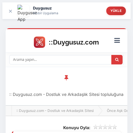
Duygusuz
×
YÜKLE
Mobil Uygulama
:: Duygusuz.com - Dostluk ve Arkadaşlık Sitesi topluluğuna
hoş geldin ziyaretçi! Aramıza katılmak istersen kayıt
:: Duygusuz.com - Dostluk ve Arkadaşlık Sitesi
Önce Aşk Gelir
olabilirsin, oldukça kolay ve zahmetsizdir.
Konuyu Oyla: