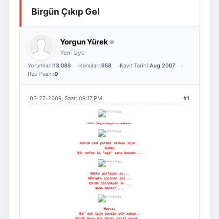
Birgün Çıkıp Gel
Giriş Yap
Üye Ol
Yorgun Yürek
Yeni Üye
Yorumları:
13,089
Konuları:
958
Kayıt Tarihi:
Aug 2007
Rep Puanı:
0
03-27-2009, Saat: 09:17 PM
#1
[SIZE=5]
Bir gün çıkıp gel uzak yollardan...
Benim can yaramı sarmak için..
Çünkü
Bir nefes ki "aşk" sana benzer...
Gökte parlayan ay...
KÃ¢lpte incinen söz...
Çölde ışıldayan su...
Sana benzer....
Hoyrat
Bir aşk için yandım çok zaman..
Söyle koca bir hayat nasıl geçer...