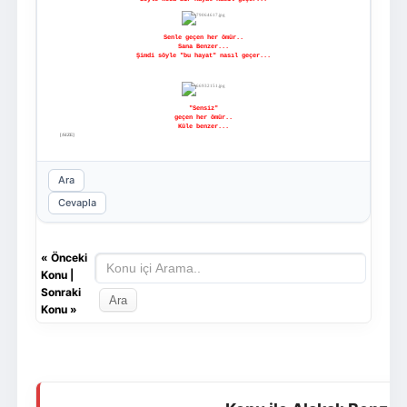
Senle geçen her ömür..
Sana Benzer...
Şimdi söyle "bu hayat" nasıl geçer...
"Sensiz"
geçen her ömür..
Küle benzer...
[/SIZE]
Ara
Cevapla
«
Önceki
Konu
|
Sonraki
Konu
»