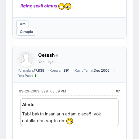
ilginç şekil olmuş
Ara
Cevapla
Qetesh
Yeni Üye
Yorumları:
17,839
Konuları:
891
Kayıt Tarihi:
Dec 2006
Rep Puanı:
1
03-29-2009, Saat: 03:59 PM
#7
Alıntı:
Tabi baktn insanların adam olacağı yok
catallardan yaptn dmi