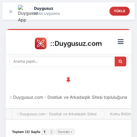
Duygusuz
×
YÜKLE
Mobil Uygulama
:: Duygusuz.com - Dostluk ve Arkadaşlık Sitesi topluluğuna
hoş geldin ziyaretçi! Aramıza katılmak istersen kayıt
:: Duygusuz.com - Dostluk ve Arkadaşlık Sitesi
Korku Bölümü [
olabilirsin, oldukça kolay ve zahmetsizdir.
Toplam (2) Sayfa:
1
2
Sonraki »