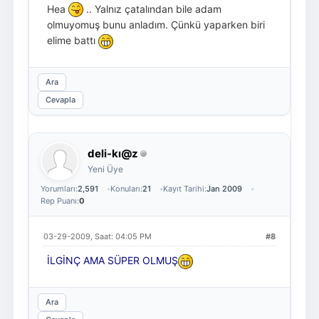
Hea
.. Yalnız çatalından bile adam
olmuyomuş bunu anladım. Çünkü yaparken biri
elime battı
Ara
Cevapla
deli-kı@z
Yeni Üye
Yorumları:
2,591
Konuları:
21
Kayıt Tarihi:
Jan 2009
Rep Puanı:
0
03-29-2009, Saat: 04:05 PM
#8
İLGİNÇ AMA SÜPER OLMUŞ
Ara