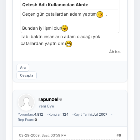
Qetesh Adlı Kullanıcıdan Alıntı:
Geçen gün çatallardan adam yaptım
..
Bundan iyi işmi olur
Tabi baktn insanların adam olacağı yok
catallardan yaptn dmi
Âh be.
Ara
Cevapla
rapunzel
Yeni Üye
Yorumları:
4,812
Konuları:
124
Kayıt Tarihi:
Jul 2007
Rep Puanı:
0
03-29-2009, Saat: 03:59 PM
#6