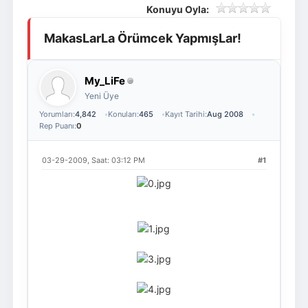
Konuyu Oyla:
Giriş Yap
Üye Ol
MakasLarLa Örümcek YapmışLar!
My_LiFe
Yeni Üye
Yorumları:
4,842
Konuları:
465
Kayıt Tarihi:
Aug 2008
Rep Puanı:
0
03-29-2009, Saat: 03:12 PM
#1