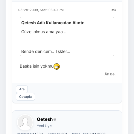
03-29-2009, Saat: 03:40 PM
#3
Qetesh Adlı Kullanıcıdan Alıntı:
Güzel olmuş ama yaa ...
Bende denicem.. Tşkler...
Başka işin yokmu
Âh be.
Ara
Cevapla
Qetesh
Yeni Üye
Yorumları:
17,839
Konuları:
891
Kayıt Tarihi:
Dec 2006