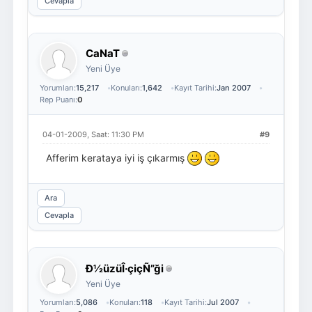
Cevapla
CaNaT
Yeni Üye
Yorumları:
15,217
Konuları:
1,642
Kayıt Tarihi:
Jan 2007
Rep Puanı:
0
04-01-2009, Saat: 11:30 PM
#9
Afferim kerataya iyi iş çıkarmış
Ara
Cevapla
Ð½üzüÎ·çiçÑ”ği
Yeni Üye
Yorumları:
5,086
Konuları:
118
Kayıt Tarihi:
Jul 2007