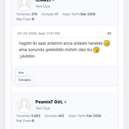
Yeni Üye
Yorumları:
379
Konuları:
17
Kayıt Tarihi:
Mar 2009
Rep Puanı:
0
03-29-2009, Saat: 11:07 PM
#2
hsgldn iki saat anlattım anca anladın heralde
ama sonunda gelebildin mühim olan bu
:yikildim:
Ara
Cevapla
PesmisT GirL
Yeni Üye
Yorumları:
5,663
Konuları:
402
Kayıt Tarihi:
Feb 2008
Rep Puanı:
0