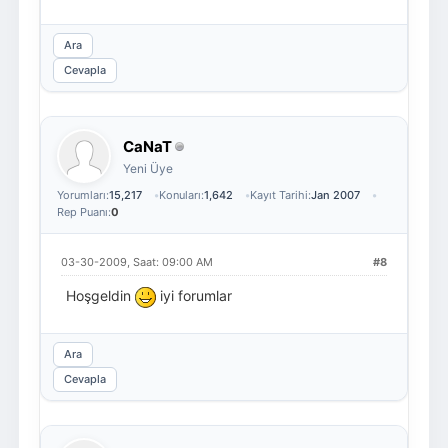
Ara
Cevapla
CaNaT
Yeni Üye
Yorumları:
15,217
Konuları:
1,642
Kayıt Tarihi:
Jan 2007
Rep Puanı:
0
03-30-2009, Saat: 09:00 AM
#8
Hoşgeldin
iyi forumlar
Ara
Cevapla