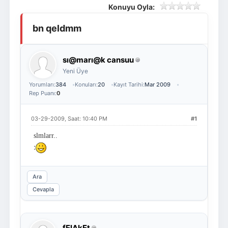
Konuyu Oyla:
Giriş Yap
Üye Ol
bn qeldmm
sı@marı@k cansuu
Yeni Üye
Yorumları:
384
Konuları:
20
Kayıt Tarihi:
Mar 2009
Rep Puanı:
0
03-29-2009, Saat: 10:40 PM
#1
slmlarr..
:
Ara
Cevapla
fElAkEt