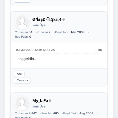
Ð²Î±şÐºÎ±Ş‹â„¢
Yeni Üye
Yorumları:
34
Konuları:
2
Kayıt Tarihi:
Mar 2009
Rep Puanı:
0
03-30-2009, Saat: 12:34 AM
#5
hoşgeldin..
Ara
Cevapla
My_LiFe
Yeni Üye
Yorumları:
4,842
Konuları:
465
Kayıt Tarihi:
Aug 2008
Rep Puanı:
0