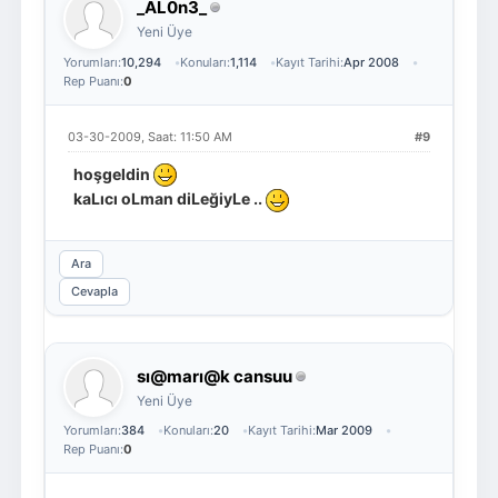
_AL0n3_
Yeni Üye
Yorumları:
10,294
Konuları:
1,114
Kayıt Tarihi:
Apr 2008
Rep Puanı:
0
03-30-2009, Saat: 11:50 AM
#9
hoşgeldin
kaLıcı oLman diLeğiyLe ..
Ara
Cevapla
sı@marı@k cansuu
Yeni Üye
Yorumları:
384
Konuları:
20
Kayıt Tarihi:
Mar 2009
Rep Puanı:
0