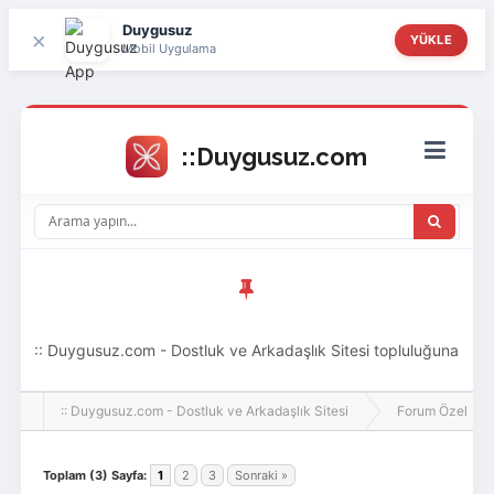
Duygusuz
×
YÜKLE
Mobil Uygulama
:: Duygusuz.com - Dostluk ve Arkadaşlık Sitesi topluluğuna
hoş geldin ziyaretçi! Aramıza katılmak istersen kayıt
:: Duygusuz.com - Dostluk ve Arkadaşlık Sitesi
Forum Özel
olabilirsin, oldukça kolay ve zahmetsizdir.
Toplam (3) Sayfa:
1
2
3
Sonraki »