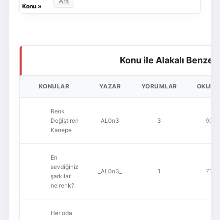
Konu
»
Konu ile Alakalı Benzer
KONULAR
YAZAR
YORUMLAR
OKUN
Renk
Değiştiren
_AL0n3_
3
905
Kanepe
En
sevdiğiniz
_AL0n3_
1
710
şarkılar
ne renk?
Her oda