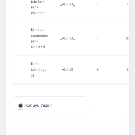
için farklı
_AL0n3_
1
705
renk
oyunları
Mobilya
seçiminde
_AL0n3_
1
833
renk
trendleri
Renk
cümbüşü
_AL0n3_
3
881
x)
Konuyu Yazdır