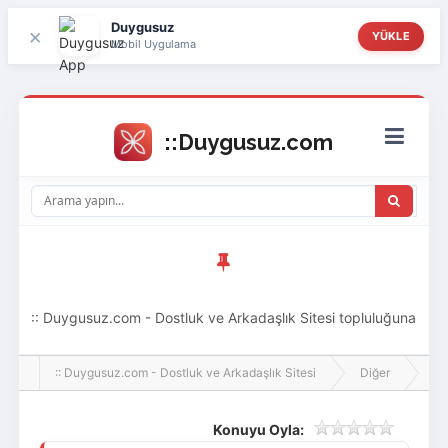
Duygusuz
×
YÜKLE
Mobil Uygulama
:: Duygusuz.com - Dostluk ve Arkadaşlık Sitesi topluluğuna
hoş geldin ziyaretçi! Aramıza katılmak istersen kayıt
:: Duygusuz.com - Dostluk ve Arkadaşlık Sitesi
Diğer
Ev
olabilirsin, oldukça kolay ve zahmetsizdir.
Konuyu Oyla: