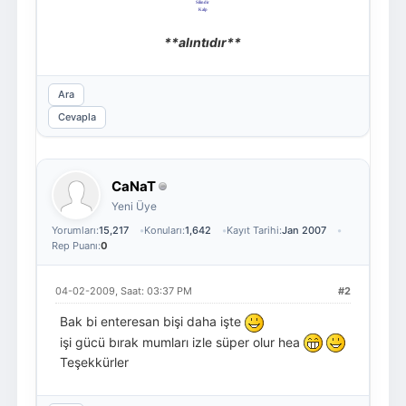
Silindir
Kalp
**alıntıdır**
Ara
Cevapla
CaNaT
Yeni Üye
Yorumları:
15,217
Konuları:
1,642
Kayıt Tarihi:
Jan 2007
Rep Puanı:
0
04-02-2009, Saat: 03:37 PM
#2
Bak bi enteresan bişi daha işte
işi gücü bırak mumları izle süper olur hea
Teşekkürler