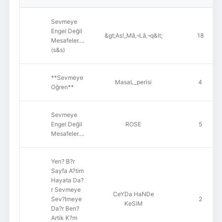
Sevmeye
Engel Değil
&gt;As!_Mâ‚¬Lâ‚¬q&lt;
18
Mesafeler....
(s&s)
**Sevmeye
MasaL_perisi
4
Oğren**
Sevmeye
Engel Değil
ROSE
5
Mesafeler....
Yen? B?r
Sayfa A?tim
Hayata Da?
r Sevmeye
CeYDa HaNDe
Sev?lmeye
2
KeSiM
Da?r Ben?
Artik K?m