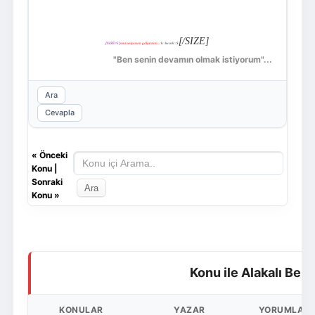
[/SIZE]
[SIZE=5]
seni seviyorum gökyüzüm...
:k::kucak::$
"Ben senin devamın olmak istiyorum"...
Ara
Cevapla
«
Önceki
Konu
|
Sonraki
Konu
»
Konu ile Alakalı Ben
KONULAR
YAZAR
YORUMLAR