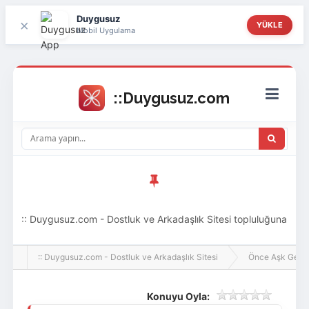
Duygusuz
×
YÜKLE
Mobil Uygulama
:: Duygusuz.com - Dostluk ve Arkadaşlık Sitesi topluluğuna
hoş geldin ziyaretçi! Aramıza katılmak istersen kayıt
:: Duygusuz.com - Dostluk ve Arkadaşlık Sitesi
Önce Aşk Gelir
olabilirsin, oldukça kolay ve zahmetsizdir.
Konuyu Oyla: