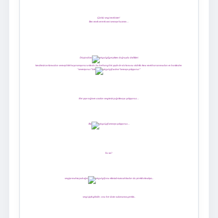
Çünkü sevgi emek ister!
Ben emek vererek seni sevmeye hazırım…
Düşündüm
gerçekten doğruydu dedikleri
kendimizi zorlamadan sevmeyi bile başaramıyoruz aslında..bu herhangi bir şeyde de söz konusu olabilir. Ama emek harcanmadan en basitinden
‘’sevemiyoruz’’ bile
sadece’’sevmeye çalışıyoruz’’
Her şeye rağmen azalan sevgimizi çoğaltmaya çalışıyoruz…
Biz
sevmeye çalışıyoruz…
Ya siz?
sevgiye muhtaçsak eğer
onu elimizde tutacak kadar da yürekli olmalıyız...
sevgi çiçek gibidir; onu her daim sulamamız gerekir...