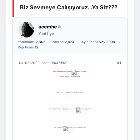
Biz Sevmeye Çalışıyoruz…Ya Siz???
Giriş Yap
Üye Ol
acemhe
Yeni Üye
Yorumları:
12,862
Konuları:
2,424
Kayıt Tarihi:
Nov 2008
Rep Puanı:
12
04-02-2009, Saat: 08:47 PM
#1
Beni seviyor musun? Dedim
O’na.
Vereceği cevaptan emindim sanki.
Amaaaaa…O beklediğim cevabı vermedi.
‘’Sevmiyorum. Sevmeye çalışıyorum seni’’
dedi..
Ben üzüldüm
birazda kırılmıştım.