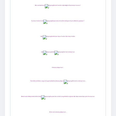
Ben seni kızdırınca
bazen benden nefret ettiğini düşünmüyor musun?
Ya daaa benim bencil
düşüncesiz ve basit biri olduğum hiç mi aklından geçmiyor?
Ben
evet bazen oluyor bunlar diye cevap verdim..
İşte
dedi
sen beni sevmiyorsun
Sevmeye çalışıyorsun…
Tüm kötü yönlerimi; saygı ve hoşgörüyle kabul etmeye çalışıyor
birazda zorlanıyorsun..
Bende senin eksik yönlerini kabul edip
hayatın tüm zorluk ve engebelerine rağmen elini sıkıca tutmak için çaba harcıyorum.
Ve ben seni sevmeye çalışıyorum…