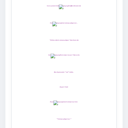
Sonra yüzüme baktı
hafiften tebessüm etti.
Evet
seni sevmeye çalışıyorum…
‘’Herkes aslında sevmeye çalışıyor’’ diye devam etti..
Sen
beni seviyor musun? Diye sordu
Ben düşünmeden ''''evet'''' dedim..
Hayırrr! Dedi
Hayır
sende sevmiyorsun beni.
''''Sevmeye çalışıyorsun.''''