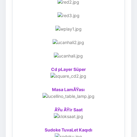
Cd pLayer Süper
Masa LamÃŸası
ÃŸu ÃŸir Saat
Sudoke TuvaLet Kaqıdı