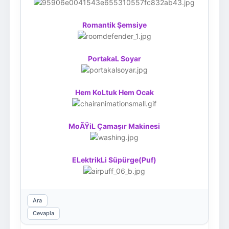
Romantik Şemsiye
PortakaL Soyar
Hem KoLtuk Hem Ocak
MoÃŸiL Çamaşır Makinesi
ELektrikLi Süpürge(Puf)
Ara
Cevapla