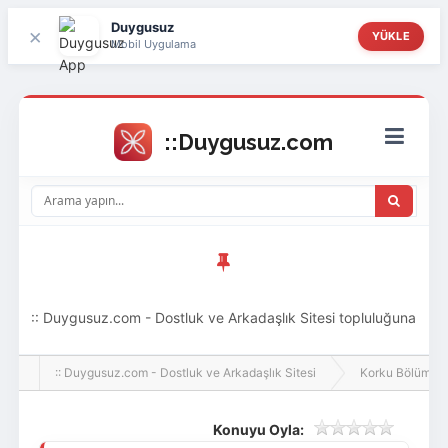
Duygusuz
×
YÜKLE
Mobil Uygulama
:: Duygusuz.com - Dostluk ve Arkadaşlık Sitesi topluluğuna
hoş geldin ziyaretçi! Aramıza katılmak istersen kayıt
:: Duygusuz.com - Dostluk ve Arkadaşlık Sitesi
Korku Bölümü [
olabilirsin, oldukça kolay ve zahmetsizdir.
Konuyu Oyla: