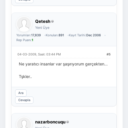
Qetesh
Yeni Üye
Yorumları:
17,839
Konuları:
891
Kayıt Tarihi:
Dec 2006
Rep Puanı:
1
04-03-2009, Saat: 03:44 PM
#5
Ne yaratıcı insanlar var şaşırıyorum gerçekten...
Tşkler..
Ara
Cevapla
nazarboncuqu