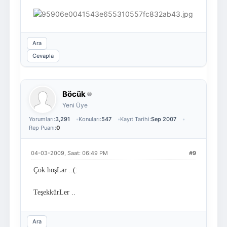
Ara
Cevapla
Böcük
Yeni Üye
Yorumları:
3,291
Konuları:
547
Kayıt Tarihi:
Sep 2007
Rep Puanı:
0
04-03-2009, Saat: 06:49 PM
#9
Çok hoşLar ..(:
TeşekkürLer ..
Ara