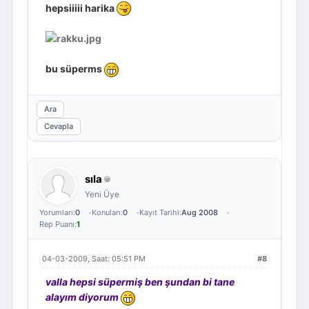
hepsiiiii harika
bu süperms
Ara
Cevapla
sıla
Yeni Üye
Yorumları:
0
Konuları:
0
Kayıt Tarihi:
Aug 2008
Rep Puanı:
1
04-03-2009, Saat: 05:51 PM
#8
valla hepsi süpermiş ben şundan bi tane
alayım diyorum