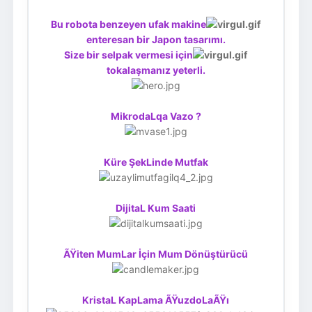
Bu robota benzeyen ufak makine
enteresan bir Japon tasarımı.
Size bir selpak vermesi için
tokalaşmanız yeterli.
MikrodaLqa Vazo ?
Küre ŞekLinde Mutfak
DijitaL Kum Saati
ÃŸiten MumLar İçin Mum Dönüştürücü
KristaL KapLama ÃŸuzdoLaÃŸı