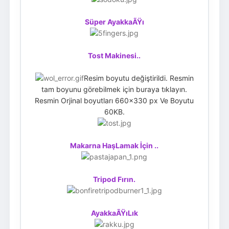
Süper AyakkaÃŸı
Tost Makinesi..
Resim boyutu değiştirildi. Resmin
tam boyunu görebilmek için buraya tıklayın.
Resmin Orjinal boyutları 660x330 px Ve Boyutu
60KB.
Makarna HaşLamak İçin ..
Tripod Fırın.
AyakkaÃŸıLık