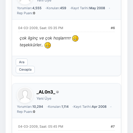
Yeni Üye
Yorumları:
4,555
Konuları:
459
Kayıt Tarihi:
May 2008
Rep Puanı:
0
04-03-2009, Saat: 05:35 PM
#6
çok ilginç ve çok hoşlarrrrr
teşekkürler..
Ara
Cevapla
_AL0n3_
Yeni Üye
Yorumları:
10,294
Konuları:
1,114
Kayıt Tarihi:
Apr 2008
Rep Puanı:
0
04-03-2009, Saat: 05:45 PM
#7