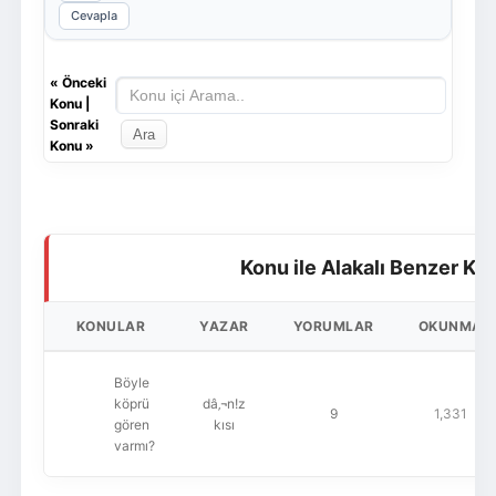
Cevapla
«
Önceki
Konu
|
Sonraki
Konu
»
Konu ile Alakalı Benzer Ko
KONULAR
YAZAR
YORUMLAR
OKUNMA
Böyle
köprü
dâ‚¬n!z
9
1,331
gören
kısı
varmı?