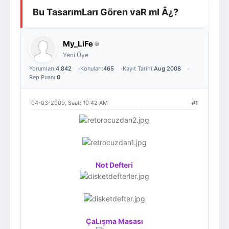
Bu TasarımLarı Gören vaR mI Â¿?
Giriş Yap
Üye Ol
My_LiFe
Yeni Üye
Yorumları:
4,842
Konuları:
465
Kayıt Tarihi:
Aug 2008
Rep Puanı:
0
04-03-2009, Saat: 10:42 AM
#1
Not Defteri
ÇaLışma Masası