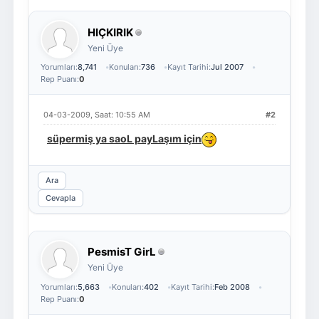
HIÇKIRIK
Yeni Üye
Yorumları:
8,741
Konuları:
736
Kayıt Tarihi:
Jul 2007
Rep Puanı:
0
04-03-2009, Saat: 10:55 AM
#2
süpermiş ya saoL payLaşım için
Ara
Cevapla
PesmisT GirL
Yeni Üye
Yorumları:
5,663
Konuları:
402
Kayıt Tarihi:
Feb 2008
Rep Puanı:
0