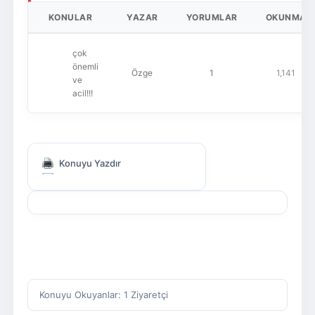
KONULAR
YAZAR
YORUMLAR
OKUNMA
çok
önemli
Özge
1
1,141
ve
acil!!!
Konuyu Yazdır
Konuyu Okuyanlar: 1 Ziyaretçi