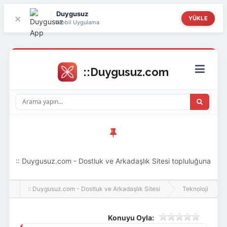
Duygusuz
×
YÜKLE
Mobil Uygulama
:: Duygusuz.com - Dostluk ve Arkadaşlık Sitesi topluluğuna
hoş geldin ziyaretçi! Aramıza katılmak istersen kayıt
:: Duygusuz.com - Dostluk ve Arkadaşlık Sitesi
Teknoloji
olabilirsin, oldukça kolay ve zahmetsizdir.
Konuyu Oyla: