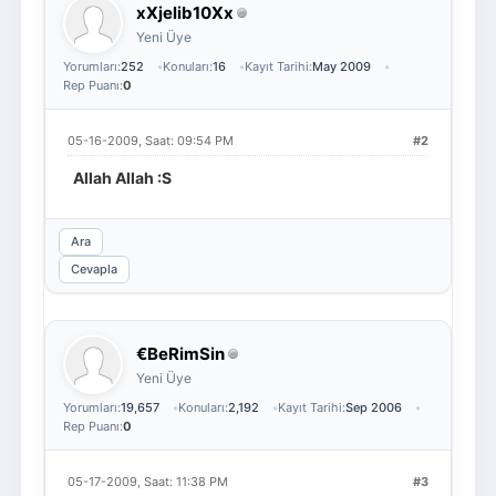
xXjelib10Xx
Yeni Üye
Yorumları:
252
Konuları:
16
Kayıt Tarihi:
May 2009
Rep Puanı:
0
05-16-2009, Saat: 09:54 PM
#2
Allah Allah :S
Ara
Cevapla
€BeRimSin
Yeni Üye
Yorumları:
19,657
Konuları:
2,192
Kayıt Tarihi:
Sep 2006
Rep Puanı:
0
05-17-2009, Saat: 11:38 PM
#3