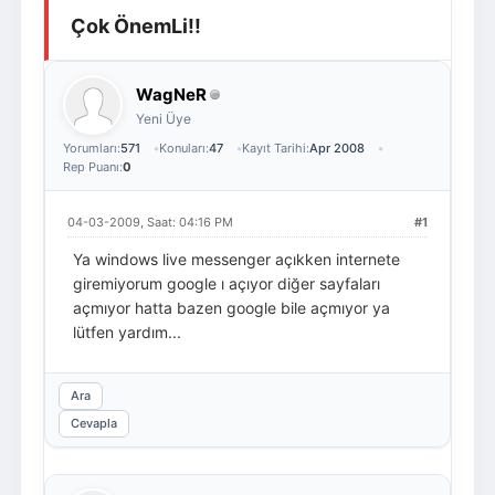
Çok ÖnemLi!!
Giriş Yap
Üye Ol
WagNeR
Yeni Üye
Yorumları:
571
Konuları:
47
Kayıt Tarihi:
Apr 2008
Rep Puanı:
0
04-03-2009, Saat: 04:16 PM
#1
Ya windows live messenger açıkken internete
giremiyorum google ı açıyor diğer sayfaları
açmıyor hatta bazen google bile açmıyor ya
lütfen yardım...
Ara
Cevapla