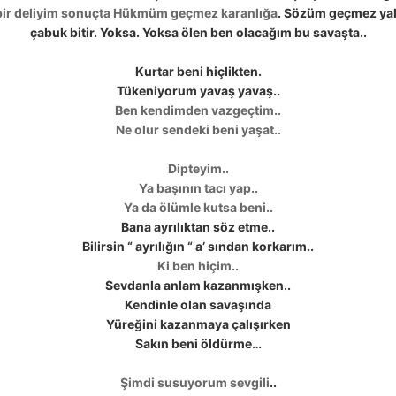
bir deliyim sonuçta Hükmüm geçmez karanlığa
. Sözüm geçmez yaln
çabuk bitir. Yoksa. Yoksa ölen ben olacağım bu savaşta..
Kurtar beni hiçlikten.
Tükeniyorum yavaş yavaş..
Ben
kendimden vazgeçtim..
Ne olur sendeki beni yaşat
..
Dipteyim..
Ya başının tacı yap..
Ya da ölümle kutsa beni..
Bana ayrılıktan söz etme..
Bilirsin “ ayrılığın “ a’ sından korkarım..
Ki ben hiçim..
Sevdanla anlam kazanmışken..
Kendinle olan savaşında
Yüreğini kazanmaya çalışırken
Sakın beni öldürme…
Şimdi susuyorum sevgili
..