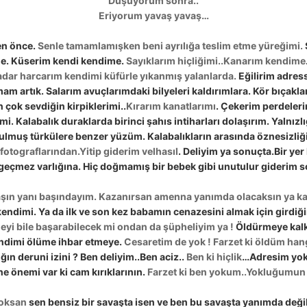
Düşüyorum sonra..
Eriyorum yavaş yavaş…
en önce.
Senle tamamlamışken beni ayrılığa teslim etme yüreğimi.
me. Küserim kendi kendime.
Sayıklarım hiçliğimi..Kanarım kendime
dar harcarım kendimi küfürle yıkanmış yalanlarda.
Eğilirim adress
m artık. Salarım avuçlarımdaki bilyeleri kaldırımlara. Kör bıçakla
çok sevdiğin kirpiklerimi..
Kırarım kanatlarımı
. Çekerim perdeleri
i. Kalabalık duraklarda birinci şahıs intiharları dolaşırım. Yalnızlı
muş türkülere benzer yüzüm. Kalabalıkların arasında öznesizliğ
fotograflarından.Yitip giderim velhasıl
. Deliyim ya sonuçta.Bir ye
geçmez varlığına. Hiç doğmamış bir bebek gibi unutulur giderim 
aşın yanı başındayım. Kazanırsan amenna yanımda olacaksın ya k
ndimi. Ya da ilk ve son kez babamın cenazesini almak için girdiğ
yi bile başarabilecek mi ondan da şüpheliyim ya !
Öldürmeye kal
ndimi ölüme ihbar etmeye.
Cesaretim de yok ! Farzet ki öldüm hangi
ın deruni izini ? Ben deliyim..Ben aciz..
Ben ki hiçlik
…Adresim yok 
e önemi var ki cam kırıklarının.
Farzet ki ben yokum..Yokluğumun k
yoksan
sen bensiz bir savaşta isen ve ben bu savaşta yanımda değ