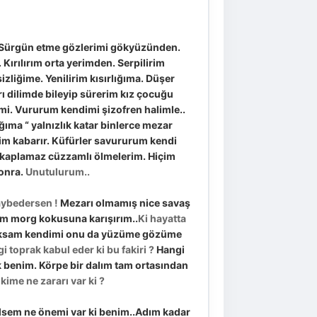
Sürgün etme gözlerimi gökyüzünden.
. Kırılırım orta yerimden. Serpilirim
izliğime. Yenilirim kısırlığıma. Düşer
rı dilimde bileyip sürerim kız çocuğu
mi. Vururum kendimi şizofren halimle..
ğıma “ yalnızlık katar binlerce mezar
im kabarır. Küfürler savururum kendi
r kaplamaz cüzzamlı ölmelerim. Hiçim
sonra.
Unutulurum..
aybedersen !
Mezarı olmamış nice savaş
im morg kokusuna karışırım..
Ki hayatta
ksam kendimi onu da yüzüme gözüme
 toprak kabul eder ki bu fakiri ?
Hangi
benim. Körpe bir dalım tam ortasından
ime ne zararı var ki ?
ilsem ne önemi var ki benim..Adım kadar