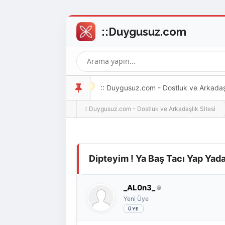
:: Duygusuz.com - Dostluk ve Arkadaşlı
:: Duygusuz.com - Dostluk ve Arkadaşlık Sitesi
oldukça kolay ve zahmetsizdir.
Derecelendirme: 0/5 - 0 oy
1
2
3
4
5
Dipteyim ! Ya Baş Tacı Yap Yada
_AL0n3_
Yeni Üye