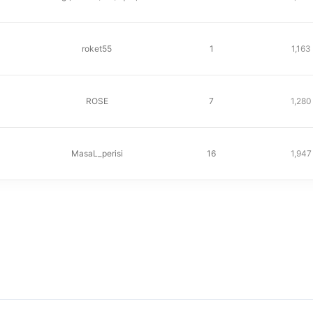
roket55
1
1,163
ROSE
7
1,280
MasaL_perisi
16
1,947