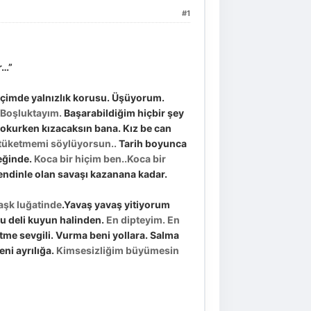
#1
r…”
 içimde yalnızlık korusu. Üşüyorum.
Boşluktayım.
Başarabildiğim hiçbir şey
ı okurken kızacaksın bana. Kız be can
 tüketmemi söylüyorsun..
Tarih boyunca
eğinde.
Koca bir hiçim ben..Koca bir
ndinle olan savaşı kazanana kadar.
aşk luğatinde
.Yavaş yavaş yitiyorum
bu deli kuyun halinden.
En dipteyim. En
tme sevgili. Vurma beni yollara. Salma
ni ayrılığa.
Kimsesizliğim büyümesin