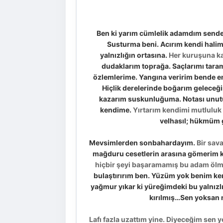
Ben ki yarım cümlelik adamdım send
Susturma beni. Acırım kendi hali
yalnızlığın ortasına.
Her kuruşuna ka
dudaklarım toprağa. Saçlarımı tarama
özlemlerime. Yangına veririm bende en 
Hiçlik derelerinde boğarım geleceğim
kazarım suskunluğuma. Notası unutul
kendime.
Yırtarım kendimi mutluluk 
velhasıl; hükmüm 
Mevsimlerden sonbahardayım.
Bir sav
mağduru cesetlerin arasına gömerim ke
hiçbir şeyi başaramamış bu adam ölme
bulaştırırım ben. Yüzüm yok benim ke
yağmur yıkar ki yüreğimdeki bu yalnızlığ
kırılmış…Sen yoksan n
Lafı fazla uzattım yine. Diyeceğim sen 