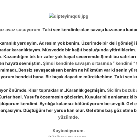
az avaz susuyorum
. Ta ki sen kendinle olan savaşı kazanana kada
 karanlık yerdeyim. Adresim yok benim. Üzerimde bir deli gömleği
 kadar karanlıktayım. Müsvedde bir kağıt boşluğunda yitirdiklerim.
ı
. Kazandığım tek bir zafer yok hayat seceremde.Şimdi bu satırlar
en hayatı sevmiştim.
Şimdi kendinle savaşın ortasında “ kendimi “
anılmadı..Bensiz savaşacaksan benim ne hükmüm var ki senin yür
orum bendeki bana. Bir bıçak dayadım mürekkebime. Ta ki sen ke
yor önümde. Kısır topraklarım..Karanlık geçmişim.
Sicilim bozuk 
urtar beni. Yusuf’a özenmesin gözlerim. Kuyular bile anlamaz ki 
ölüyorum kendimi. Ayrılığa kalansız bölünüyorum be sevgili. Gel e
 parçasıyım. Düştüğüm her yerde kan olur. Gel etme baş göz etme be
yüzümde.
Kaybediyorum.