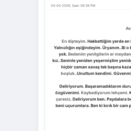
04-04-2009, Saat: 06:39 PM
Av
En dipteyim
. Hakkettiğim yerde en
Yalnızlığın eşiğindeyim. Üryanım..Bi o
yok.
Bedenim yenilgilerin er meydan
kız..Seninle yeniden yeşermiştim yenid
hiçbir zaman savaş tek başına kaz
boşluk..
Unuttum kendimi. Güvenmiy
Deliriyorum. Başaramadıklarım duru
özgüvenimi.
Kaybediyorum lehçemi.
K
çaresiz
. Deliriyorum ben. Paydalara b
beni uçurumlara. Ben ki kırık bir cam