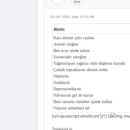
04-04-2009, Saat: 07:52 PM
Alıntı:
Kara duman çıktı raydan
Asılıdır eleğim
Ben acıyı sende tattım
Yarımcadır yüreğim
Yağmurlarım yağmaz oldu düşlerim kurudu
Çatladı topraklarım ekinim soldu
Dipteyim
Sondayım
Depresyondayım
Yalvarırım gel de kurtar
Beni tanımla cümleler içinde kullan
Yepyeni anlamlara sal
[url=javascript:emoticon('](*,)')]
E n d i p t e y i m e n ç a r e s i z
TeşekkürLer ..