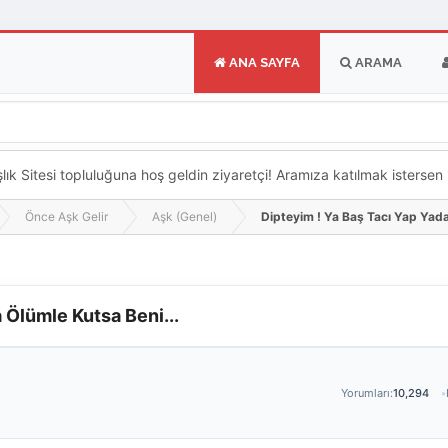
ANA SAYFA
ARAMA
k Sitesi topluluğuna hoş geldin ziyaretçi! Aramıza katılmak istersen ka
Önce Aşk Gelir
Aşk (Genel)
Dipteyim ! Ya Baş Tacı Yap Yada
 Ölümle Kutsa Beni...
Yorumları:
10,294