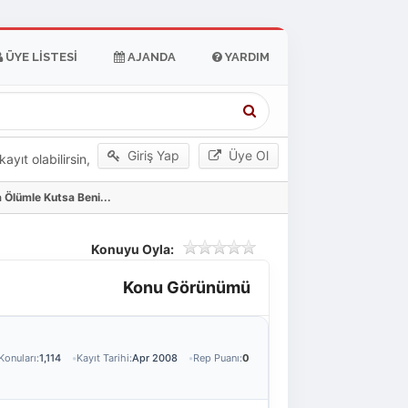
ÜYE LISTESI
AJANDA
YARDIM
Giriş Yap
Üye Ol
yıt olabilirsin,
 Ölümle Kutsa Beni...
Konuyu Oyla:
Konu Görünümü
Konuları:
1,114
Kayıt Tarihi:
Apr 2008
Rep Puanı:
0