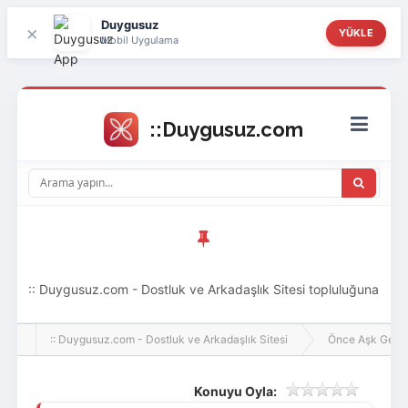
Duygusuz
×
YÜKLE
Mobil Uygulama
:: Duygusuz.com - Dostluk ve Arkadaşlık Sitesi topluluğuna
hoş geldin ziyaretçi! Aramıza katılmak istersen kayıt
:: Duygusuz.com - Dostluk ve Arkadaşlık Sitesi
Önce Aşk Gelir
olabilirsin, oldukça kolay ve zahmetsizdir.
Konuyu Oyla: