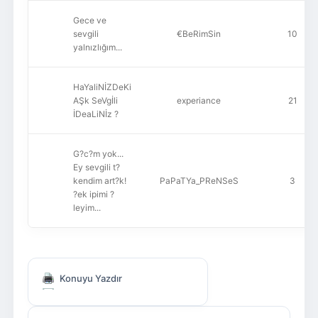
Gece ve
sevgili
€BeRimSin
10
yalnızlığım...
HaYaliNİZDeKi
AŞk SeVgİli
experiance
21
İDeaLiNİz ?
G?c?m yok...
Ey sevgili t?
kendim art?k!
PaPaTYa_PReNSeS
3
?ek ipimi ?
leyim...
Konuyu Yazdır