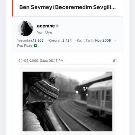
Ben Sevmeyi Beceremedim Sevgili...
Giriş Yap
Üye Ol
acemhe
Yeni Üye
Yorumları:
12,862
Konuları:
2,424
Kayıt Tarihi:
Nov 2008
Rep Puanı:
12
04-04-2009, Saat: 08:18 PM
#1