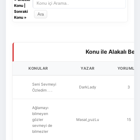
Konu
|
Sonraki
Konu
»
Konu ile Alakalı Ben
KONULAR
YAZAR
YORUMLA
Seni Sevmeyi
DarkLady
3
Özledim . . .
Ağlamayı
bilmeyen
gözler
Masal_yuzLu
15
sevmeyi de
bilmezler