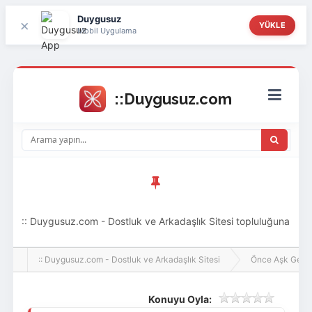
Duygusuz
×
YÜKLE
Mobil Uygulama
:: Duygusuz.com - Dostluk ve Arkadaşlık Sitesi topluluğuna
hoş geldin ziyaretçi! Aramıza katılmak istersen kayıt
:: Duygusuz.com - Dostluk ve Arkadaşlık Sitesi
Önce Aşk Gelir
olabilirsin, oldukça kolay ve zahmetsizdir.
Konuyu Oyla: