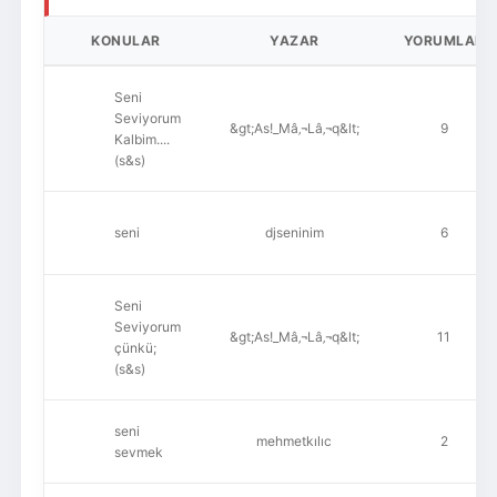
KONULAR
YAZAR
YORUMLAR
Seni
Seviyorum
&gt;As!_Mâ‚¬Lâ‚¬q&lt;
9
Kalbim....
(s&s)
seni
djseninim
6
Seni
Seviyorum
&gt;As!_Mâ‚¬Lâ‚¬q&lt;
11
çünkü;
(s&s)
seni
mehmetkılıc
2
sevmek