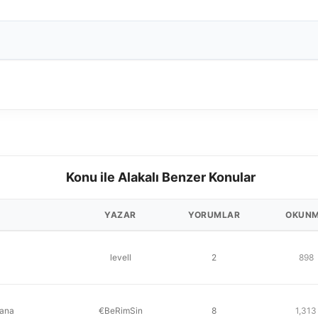
Konu ile Alakalı Benzer Konular
YAZAR
YORUMLAR
OKUN
levell
2
898
sana
€BeRimSin
8
1,313