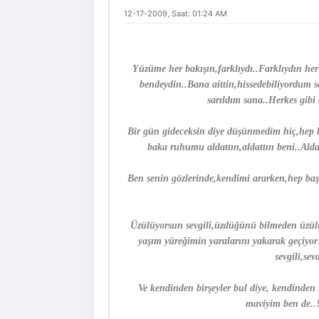
12-17-2009, Saat: 01:24 AM
Yüzüme her bakışın,farklıydı..Farklıydın h
bendeydin..Bana aittin,hissedebiliyordum s
sarıldım sana..Herkes gibi
Bir gün gideceksin diye düşünmedim hiç,hep b
baka ruhumu aldattın,aldattın beni..Ald
Ben senin gözlerinde,kendimi ararken,hep baş
Üzülüyorsun sevgili,üzdüğünü bilmeden üzülü
yaşım yüreğimin yaralarını yakarak geçiyo
sevgili,se
Ve kendinden birşeyler bul diye, kendinden 
maviyim ben de..!