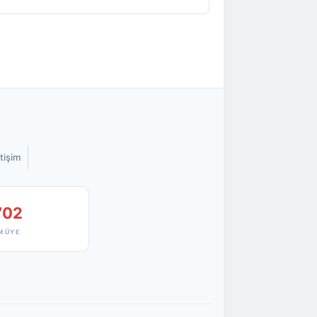
etişim
702
M ÜYE