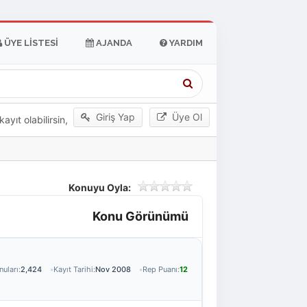
ÜYE LISTESI
AJANDA
YARDIM
Giriş Yap
Üye Ol
yıt olabilirsin,
Konuyu Oyla:
Konu Görünümü
uları:
2,424
Kayıt Tarihi:
Nov 2008
Rep Puanı:
12