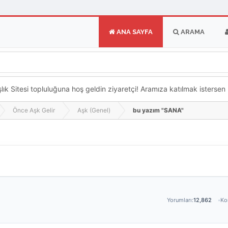
ANA SAYFA
ARAMA
k Sitesi topluluğuna hoş geldin ziyaretçi! Aramıza katılmak istersen ka
Önce Aşk Gelir
Aşk (Genel)
bu yazım "SANA"
Yorumları:
12,862
Kon