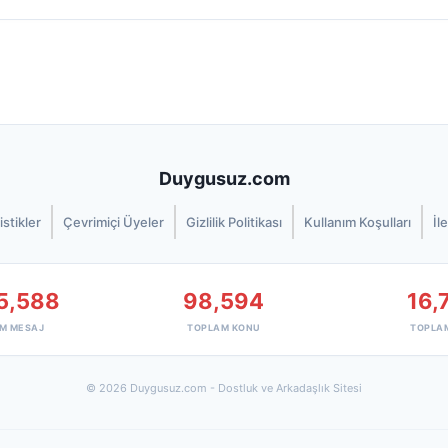
Duygusuz.com
istikler
Çevrimiçi Üyeler
Gizlilik Politikası
Kullanım Koşulları
İl
5,588
98,594
16,
M MESAJ
TOPLAM KONU
TOPLA
© 2026 Duygusuz.com - Dostluk ve Arkadaşlık Sitesi