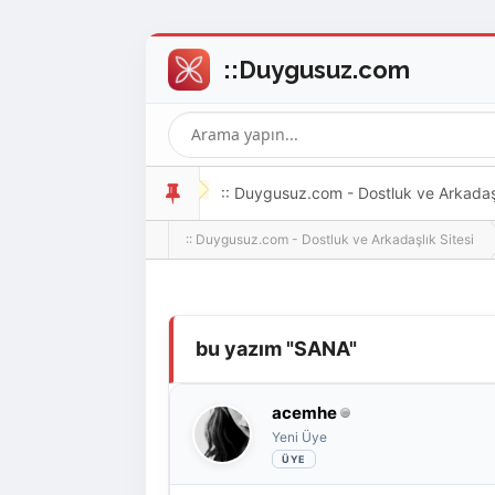
:: Duygusuz.com - Dostluk ve Arkadaşlı
:: Duygusuz.com - Dostluk ve Arkadaşlık Sitesi
oldukça kolay ve zahmetsizdir.
Derecelendirme: 0/5 - 0 oy
1
2
3
4
5
bu yazım "SANA"
acemhe
Yeni Üye