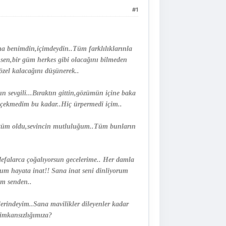
#1
a benimdin,içimdeydin..Tüm farklılıklarınla
 sen,bir güm herkes gibi olacağını bilmeden
özel kalacağını düşünerek..
 sevgili...Bıraktın gittin,gözümün içine baka
 çekmedim bu kadar..Hiç ürpermedi içim..
züntüm oldu,sevincin mutluluğum..Tüm bunların
efalarca çoğalıyorsun gecelerime.. Her damla
um hayata inat!! Sana inat seni dinliyorum
um senden..
lerindeyim..Sana mavilikler dileyenler kadar
 imkansızlığımıza?