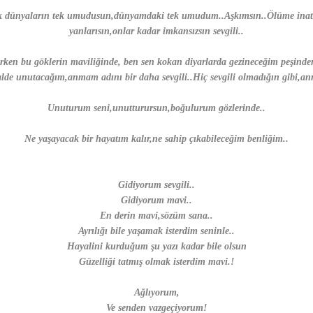
ık dünyaların tek umudusun,dünyamdaki tek umudum..Aşkımsın..Ölüme inat 
yanlarısın,onlar kadar imkansızsın sevgili..
n bu göklerin maviliğinde, ben sen kokan diyarlarda gezineceğim peşinden!
lde unutacağım,anmam adını bir daha sevgili..Hiç sevgili olmadığın gibi,a
Unuturum seni,unutturursun,boğulurum gözlerinde..
Ne yaşayacak bir hayatım kalır,ne sahip çıkabileceğim benliğim..
Gidiyorum sevgili..
Gidiyorum mavi..
En derin mavi,sözüm sana..
Ayrılığı bile yaşamak isterdim seninle..
Hayalini kurduğum şu yazı kadar bile olsun
Güzelliği tatmış olmak isterdim mavi.!
Ağlıyorum,
Ve senden vazgeçiyorum!