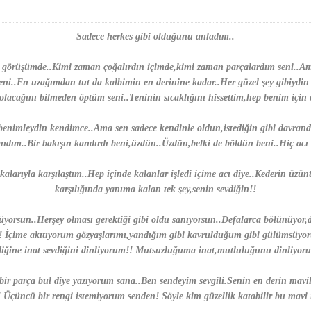
Sadece herkes gibi olduğunu anladım..
er görüşümde..Kimi zaman çoğalırdın içimde,kimi zaman parçalardım seni..Am
eni..En uzağımdan tut da kalbimin en derinine kadar..Her güzel şey gibiydin
 olacağını bilmeden öptüm seni..Teninin sıcaklığını hissettim,hep benim için 
enimleydin kendimce..Ama sen sadece kendinle oldun,istediğin gibi davrandın
andım..Bir bakışın kandırdı beni,üzdün..Üzdün,belki de böldün beni..Hiç acı
kalarıyla karşılaştım..Hep içinde kalanlar işledi içime acı diye..Kederin ü
karşılığında yanıma kalan tek şey,senin sevdiğin!!
yorsun..Herşey olması gerektiği gibi oldu sanıyorsun..Defalarca bölünüyor,d
r! İçime akıtıyorum gözyaşlarımı,yandığım gibi kavrulduğum gibi gülümsüyor
vdiğine inat sevdiğini dinliyorum!! Mutsuzluğuma inat,mutluluğunu dinliyor
bir parça bul diye yazıyorum sana..Ben sendeyim sevgili.Senin en derin mavi
 Üçüncü bir rengi istemiyorum senden! Söyle kim güzellik katabilir bu mavi