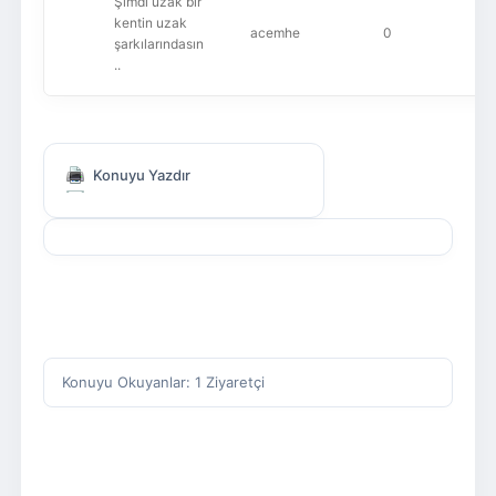
Şimdi uzak bir
kentin uzak
acemhe
0
şarkılarındasın
..
Konuyu Yazdır
Konuyu Okuyanlar: 1 Ziyaretçi