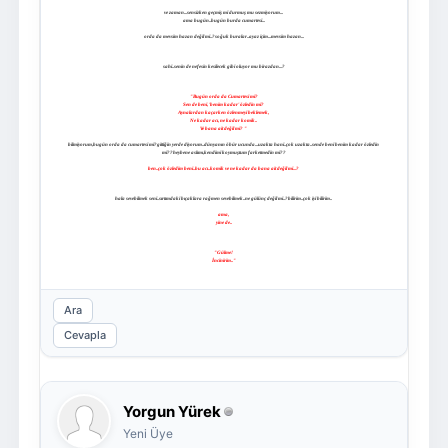
ve zaman...sensizken geçmiş mi durmuş mu sezmiyorum...
ama bugün..bugün burda cumartesi...
orda da mevsim hazan değil mi..?soğuk buralar..ayaz içim...mevsim hazan...
sahi..senin de nefesin kesilecek gibi oluyor mu birazdan...?
"Bugün orda da Cumartesi mi?
Sen de beni, 'benim kadar' özledin mi?
Aynalardan kaçarken özlenmeyi beklemek,
Ne kadar acı, ne kadar komik..
Ve bana ait değil mi? "
bilmiyorum,bugün orda da cumartesi mi?gittiğin yerde diyorum..dünyanın öbür ucunda...uzakta hani..çok uzakta..sende beni benim kadar özledin
mi??heybene aslımı,kendimi koymuştum farketmedin mi??
ben..çok özledim beni..bu acı..komik ve ne kadar da bana ait değil mi...?
hala sevebilmek seni..sırtımdaki bıçaklara rağmen sevebilmek..ne gülünç değil mi..?bilirim..çok iyi bilirim..
ama,
yine de..
"Gülme!
İncinirim.."
Ara
Cevapla
Yorgun Yürek
Yeni Üye