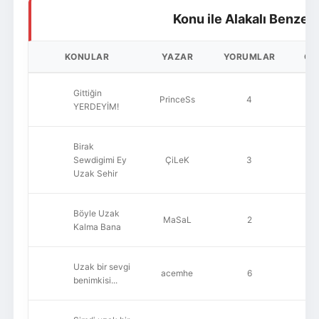
Konu ile Alakalı Benzer
KONULAR
YAZAR
YORUMLAR
OK
Gittiğin
PrinceSs
4
1
YERDEYİM!
Birak
Sewdigimi Ey
ÇiLeK
3
Uzak Sehir
Böyle Uzak
MaSaL
2
1
Kalma Bana
Uzak bir sevgi
acemhe
6
1
benimkisi...