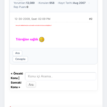
Yorumları:
13,089
Konuları:
958
Kayıt Tarihi:
Aug 2007
Rep Puanı:
0
12-30-2009, Saat: 02:09 PM
#2
ben..çok özledim beni..bu acı..komik ve ne kadar da bana ait değil mi...?
Yüreğine sağlık
Ara
Cevapla
«
Önceki
Konu
|
Sonraki
Konu
»