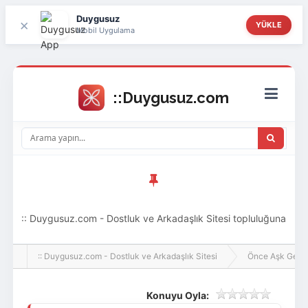
Duygusuz
×
YÜKLE
Mobil Uygulama
:: Duygusuz.com - Dostluk ve Arkadaşlık Sitesi topluluğuna
hoş geldin ziyaretçi! Aramıza katılmak istersen kayıt
:: Duygusuz.com - Dostluk ve Arkadaşlık Sitesi
Önce Aşk Gelir
olabilirsin, oldukça kolay ve zahmetsizdir.
Konuyu Oyla: