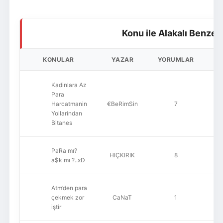
Konu ile Alakalı Benzer
KONULAR
YAZAR
YORUMLAR
O
Kadinlara Az
Para
Harcatmanin
€BeRimSin
7
Yollarindan
Bitanes
PaRa mı?
HIÇKIRIK
8
a$k mı ?..xD
Atm’den para
çekmek zor
CaNaT
1
iştir