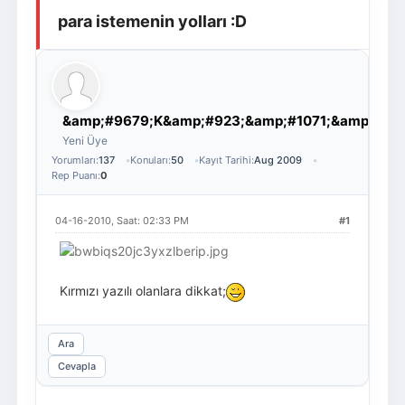
para istemenin yolları :D
Giriş Yap
Üye Ol
&amp;#9679;K&amp;#923;&amp;#1071;&amp;#92
Yeni Üye
Yorumları:
137
Konuları:
50
Kayıt Tarihi:
Aug 2009
Rep Puanı:
0
04-16-2010, Saat: 02:33 PM
#1
Kırmızı yazılı olanlara dikkat;
Ara
Cevapla