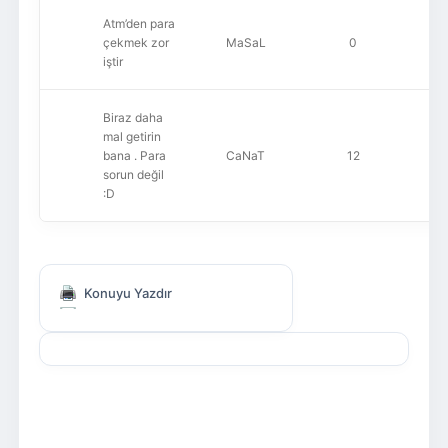
Atm’den para
çekmek zor
MaSaL
0
iştir
Biraz daha
mal getirin
bana . Para
CaNaT
12
sorun değil
:D
Konuyu Yazdır