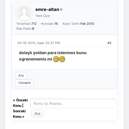
emre-altan
Yeni Üye
Yorumları:
712
Konuları:
16
Kayıt Tarihi:
Feb 2010
Rep Puanı:
0
04-16-2010, Saat: 02:37 PM
#2
dolaylı yoldan para istenmez bunu
ogrenememis mi
Ara
Cevapla
«
Önceki
Konu
|
Sonraki
Konu
»