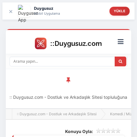
Duygusuz
×
YÜKLE
Mobil Uygulama
:: Duygusuz.com - Dostluk ve Arkadaşlık Sitesi topluluğuna
hoş geldin ziyaretçi! Aramıza katılmak istersen kayıt
:: Duygusuz.com - Dostluk ve Arkadaşlık Sitesi
Komedi / Mizah 
olabilirsin, oldukça kolay ve zahmetsizdir.
Konuyu Oyla: