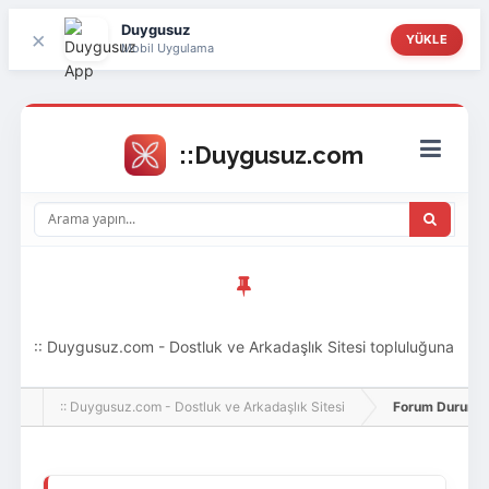
Duygusuz
×
YÜKLE
Mobil Uygulama
:: Duygusuz.com - Dostluk ve Arkadaşlık Sitesi topluluğuna
hoş geldin ziyaretçi! Aramıza katılmak istersen kayıt
:: Duygusuz.com - Dostluk ve Arkadaşlık Sitesi
Forum Durumu 
olabilirsin, oldukça kolay ve zahmetsizdir.