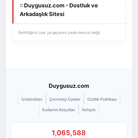
:: Duygusuz.com - Dostluk ve
Giriş Yap
Üye Ol
Arkadaşlık Sitesi
Belirttiğiniz üye, ya geçersiz yada mevcut değil.
Duygusuz.com
İstatistikler
Çevrimiçi Üyeler
Gizlilik Politikası
Kullanım Koşulları
İletişim
1,065,588