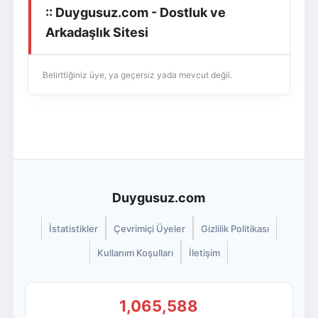
:: Duygusuz.com - Dostluk ve
Giriş Yap
Üye Ol
Arkadaşlık Sitesi
Belirttiğiniz üye, ya geçersiz yada mevcut değil.
Duygusuz.com
İstatistikler
Çevrimiçi Üyeler
Gizlilik Politikası
Kullanım Koşulları
İletişim
1,065,588