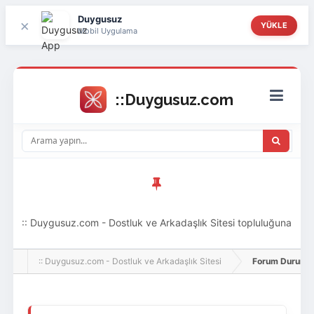
Duygusuz
×
YÜKLE
Mobil Uygulama
:: Duygusuz.com - Dostluk ve Arkadaşlık Sitesi topluluğuna
hoş geldin ziyaretçi! Aramıza katılmak istersen kayıt
:: Duygusuz.com - Dostluk ve Arkadaşlık Sitesi
Forum Durumu 
olabilirsin, oldukça kolay ve zahmetsizdir.