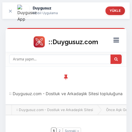
Duygusuz
×
YÜKLE
Mobil Uygulama
:: Duygusuz.com - Dostluk ve Arkadaşlık Sitesi topluluğuna
hoş geldin ziyaretçi! Aramıza katılmak istersen kayıt
:: Duygusuz.com - Dostluk ve Arkadaşlık Sitesi
Önce Aşk Gelir
olabilirsin, oldukça kolay ve zahmetsizdir.
1
2
Sonraki »