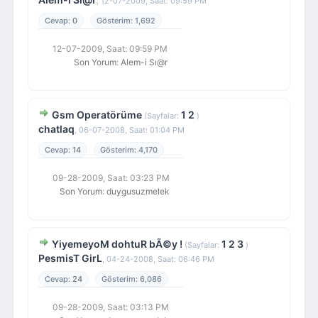
,
12-07-2009, Saat: 09:59 PM
0
1,692
12-07-2009, Saat: 09:59 PM
Son Yorum
:
Alem-i Sı@r
Gsm Operatörüme
1
2
(Sayfalar:
)
chatlaq
,
06-07-2008, Saat: 01:04 PM
14
4,170
09-28-2009, Saat: 03:23 PM
Son Yorum
:
duygusuzmelek
YiyemeyoM dohtuR bÃ©y !
1
2
3
(Sayfalar:
)
PesmisT GirL
,
04-24-2008, Saat: 06:46 PM
24
6,086
09-28-2009, Saat: 03:13 PM