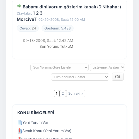
Babamı dinliyorum gözlerim kapalı :D Nihaha :)
1
2
3
(Sayfalar:
)
MorciveT
,
02-20-2008, Saat: 12:00 AM
24
5,433
09-13-2008, Saat: 12:42 AM
Son Yorum
:
TutkuM
1
2
Sonraki »
KONU SIMGELERI
Yeni Yorum Var
Sıcak Konu (Yeni Yorum Var)