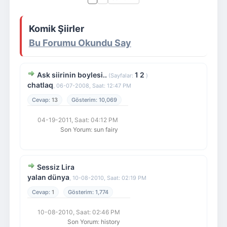
Giriş Yap
Üye Ol
Komik Şiirler
Bu Forumu Okundu Say
Ask siirinin boylesi..
1
2
(Sayfalar:
)
chatlaq
,
06-07-2008, Saat: 12:47 PM
13
10,069
04-19-2011, Saat: 04:12 PM
Son Yorum
:
sun fairy
Sessiz Lira
yalan dünya
,
10-08-2010, Saat: 02:19 PM
1
1,774
10-08-2010, Saat: 02:46 PM
Son Yorum
:
history