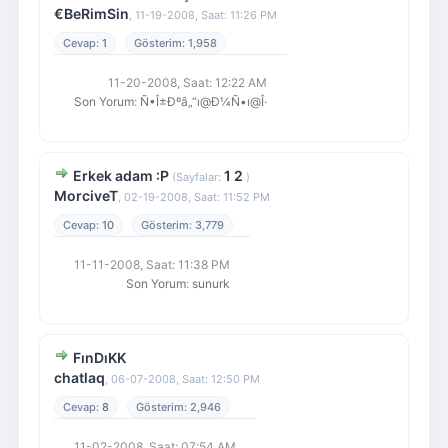
€BeRimSin
,
11-19-2008, Saat: 11:26 PM
1
1,958
11-20-2008, Saat: 12:22 AM
Son Yorum
:
Ñ•Î±Ðºâ„“ı@Ð¼Ñ•ı@Î·
Erkek adam :P
1
2
(Sayfalar:
)
MorciveT
,
02-19-2008, Saat: 11:52 PM
10
3,779
11-11-2008, Saat: 11:38 PM
Son Yorum
:
sunurk
FınDıKK
chatlaq
,
06-07-2008, Saat: 12:50 PM
8
2,946
11-02-2008, Saat: 07:54 AM