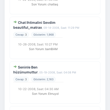
Son Yorum
:
chatlaq
Chat Ihtimalini Sevdim
beautiful_matrax
,
09-14-2008, Saat: 11:29 PM
3
1,968
10-26-2008, Saat: 10:27 PM
Son Yorum
:
bamBAM
Seninle Ben
hüzünumuttur
,
05-19-2008, Saat: 04:08 PM
3
2,163
10-22-2008, Saat: 04:30 AM
Son Yorum
:
Etrruyol