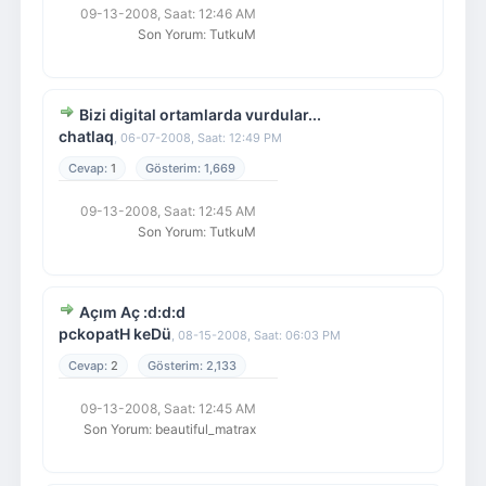
09-13-2008, Saat: 12:46 AM
Son Yorum
:
TutkuM
Bizi digital ortamlarda vurdular...
chatlaq
,
06-07-2008, Saat: 12:49 PM
1
1,669
09-13-2008, Saat: 12:45 AM
Son Yorum
:
TutkuM
Açım Aç :d:d:d
pckopatH keDü
,
08-15-2008, Saat: 06:03 PM
2
2,133
09-13-2008, Saat: 12:45 AM
Son Yorum
:
beautiful_matrax