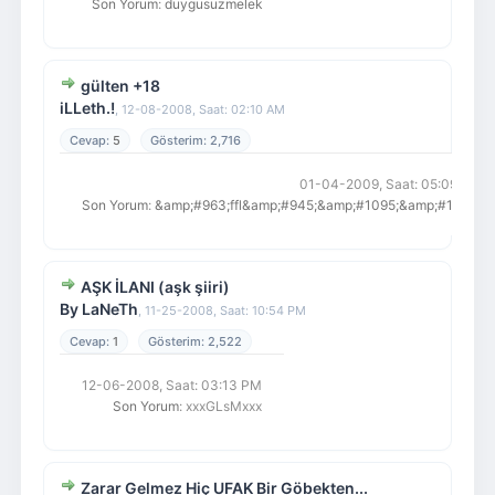
Son Yorum
:
duygusuzmelek
gülten +18
iLLeth.!
,
12-08-2008, Saat: 02:10 AM
5
2,716
01-04-2009, Saat: 05:09 PM
Son Yorum
:
&amp;#963;ffl&amp;#945;&amp;#1095;&amp;#1080;
AŞK İLANI (aşk şiiri)
By LaNeTh
,
11-25-2008, Saat: 10:54 PM
1
2,522
12-06-2008, Saat: 03:13 PM
Son Yorum
: xxxGLsMxxx
Zarar Gelmez Hiç UFAK Bir Göbekten...