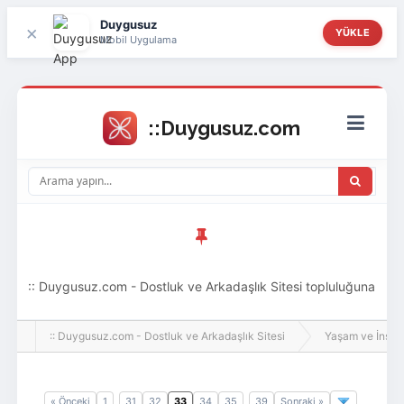
Duygusuz
×
YÜKLE
Mobil Uygulama
:: Duygusuz.com - Dostluk ve Arkadaşlık Sitesi topluluğuna
hoş geldin ziyaretçi! Aramıza katılmak istersen kayıt
:: Duygusuz.com - Dostluk ve Arkadaşlık Sitesi
Yaşam ve İnsan
olabilirsin, oldukça kolay ve zahmetsizdir.
« Önceki
1
31
32
33
34
35
39
Sonraki »
..
..