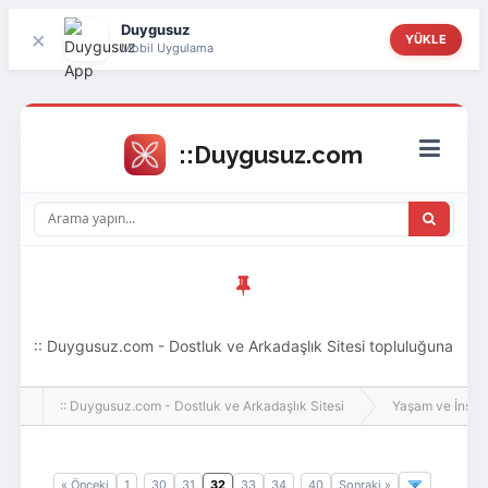
Duygusuz
×
YÜKLE
Mobil Uygulama
:: Duygusuz.com - Dostluk ve Arkadaşlık Sitesi topluluğuna
hoş geldin ziyaretçi! Aramıza katılmak istersen kayıt
:: Duygusuz.com - Dostluk ve Arkadaşlık Sitesi
Yaşam ve İnsan
olabilirsin, oldukça kolay ve zahmetsizdir.
« Önceki
1
30
31
32
33
34
40
Sonraki »
..
..