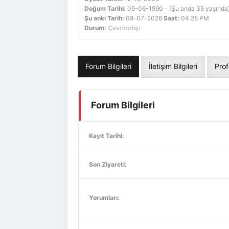
Doğum Tarihi:
05-06-1990 - [Şu anda 35 yaşında
Şu anki Tarih:
08-07-2026
Saat:
04:28 PM
Durum:
Çevrimdışı
Forum Bilgileri
İletişim Bilgileri
Prof
Forum Bilgileri
Kayıt Tarihi:
Son Ziyareti:
Yorumları: