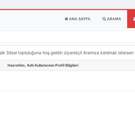
ANA SAYFA
ARAMA
k Sitesi topluluğuna hoş geldin ziyaretçi! Aramıza katılmak istersen ka
Hasretiim, Adlı Kullanıcının Profil Bilgileri