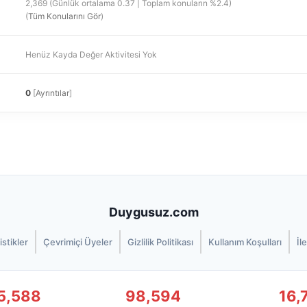
2,369 (Günlük ortalama 0.37 | Toplam konuların %2.4)
(
Tüm Konularını Gör
)
Henüz Kayda Değer Aktivitesi Yok
0
[
Ayrıntılar
]
Duygusuz.com
istikler
Çevrimiçi Üyeler
Gizlilik Politikası
Kullanım Koşulları
İl
5,588
98,594
16,