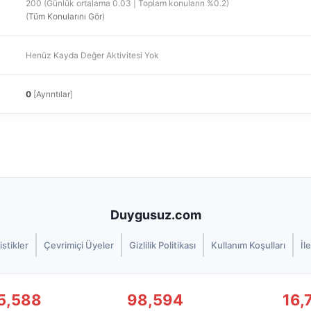
200 (Günlük ortalama 0.03 | Toplam konuların %0.2)
(
Tüm Konularını Gör
)
Henüz Kayda Değer Aktivitesi Yok
0
[
Ayrıntılar
]
Duygusuz.com
istikler
Çevrimiçi Üyeler
Gizlilik Politikası
Kullanım Koşulları
İl
5,588
98,594
16,