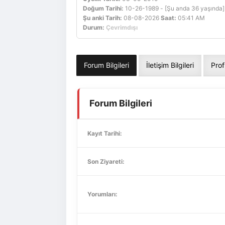
Doğum Tarihi:
10-26-1989 - [Şu anda 36 yaşında]
Şu anki Tarih:
08-08-2026
Saat:
05:41 AM
Durum:
Çevrimdışı
Forum Bilgileri
İletişim Bilgileri
Prof
Forum Bilgileri
Kayıt Tarihi:
Son Ziyareti:
Yorumları: