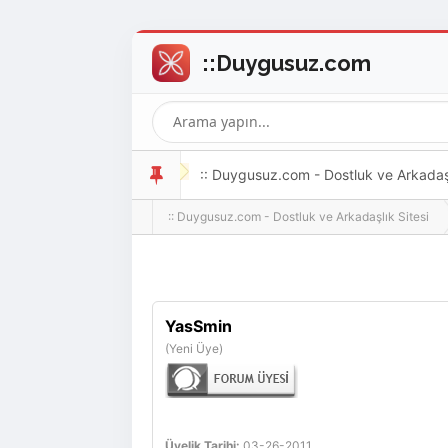
:: Duygusuz.com - Dostluk ve Arkadaşlı
:: Duygusuz.com - Dostluk ve Arkadaşlık Sitesi
oldukça kolay ve zahmetsizdir.
YasSmin
(Yeni Üye)
Üyelik Tarihi:
03-26-2011