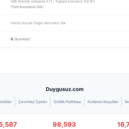
598 (Günlük ortalama 0.11 | Toplam konuların %0.61)
(
Tüm Konularını Gör
)
Henüz Kayda Değer Aktivitesi Yok
0
[
Ayrıntılar
]
Duygusuz.com
istikler
Çevrimiçi Üyeler
Gizlilik Politikası
Kullanım Koşulları
İl
5,587
98,593
16,