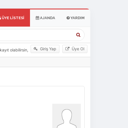
ÜYE LISTESI
AJANDA
YARDIM
Giriş Yap
Üye Ol
yıt olabilirsin,