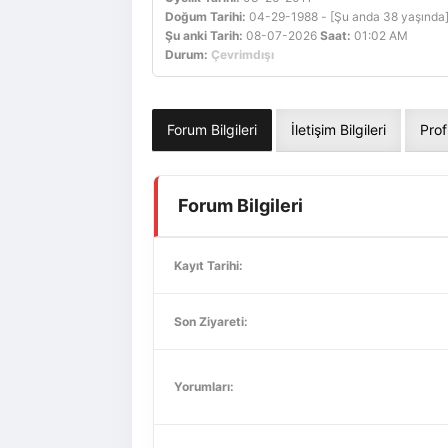
Doğum Tarihi:
04-29-1988 - [Şu anda 38 yaşında
Şu anki Tarih:
08-07-2026
Saat:
01:02 AM
Durum:
Çevrimdışı
Forum Bilgileri
İletişim Bilgileri
Prof
Forum Bilgileri
Kayıt Tarihi:
Son Ziyareti:
Yorumları: