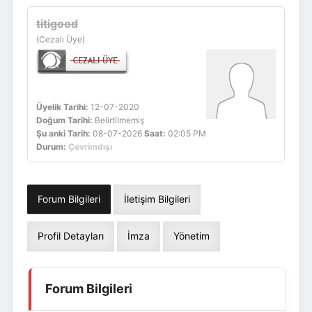
Giriş Yap
Üye Ol
titigood
(Cezalı Üye)
Üyelik Tarihi:
12-07-2020
Doğum Tarihi:
Belirtilmemiş
Şu anki Tarih:
08-07-2026
Saat:
02:05 PM
Durum:
Çevrimdışı
Forum Bilgileri
İletişim Bilgileri
Profil Detayları
İmza
Yönetim
Forum Bilgileri