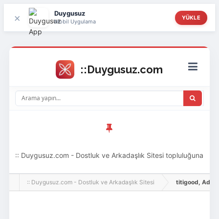
Duygusuz
×
YÜKLE
Mobil Uygulama
:: Duygusuz.com - Dostluk ve Arkadaşlık Sitesi topluluğuna
hoş geldin ziyaretçi! Aramıza katılmak istersen kayıt
:: Duygusuz.com - Dostluk ve Arkadaşlık Sitesi
titigood, Adlı Ku
olabilirsin, oldukça kolay ve zahmetsizdir.