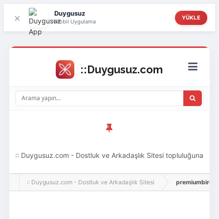
Duygusuz
×
YÜKLE
Mobil Uygulama
:: Duygusuz.com - Dostluk ve Arkadaşlık Sitesi topluluğuna
hoş geldin ziyaretçi! Aramıza katılmak istersen kayıt
:: Duygusuz.com - Dostluk ve Arkadaşlık Sitesi
premiumbird, Adl
olabilirsin, oldukça kolay ve zahmetsizdir.