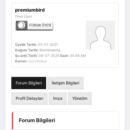
Giriş Yap
Üye Ol
premiumbird
(Yeni Üye)
Üyelik Tarihi:
03-01-2021
Doğum Tarihi:
Belirtilmemiş
Şu anki Tarih:
08-07-2026
Saat:
05:48 AM
Durum:
Çevrimdışı
Forum Bilgileri
İletişim Bilgileri
Profil Detayları
İmza
Yönetim
Forum Bilgileri