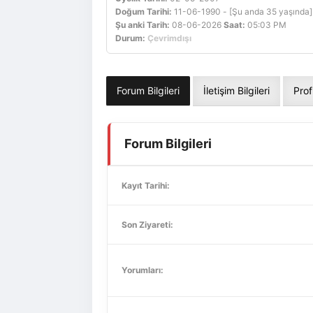
Doğum Tarihi:
11-06-1990 - [Şu anda 35 yaşında]
Şu anki Tarih:
08-06-2026
Saat:
05:03 PM
Durum:
Çevrimdışı
Forum Bilgileri
İletişim Bilgileri
Prof
Forum Bilgileri
Kayıt Tarihi:
Son Ziyareti:
Yorumları: