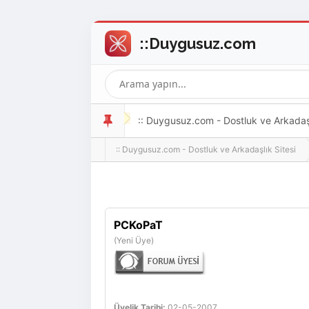
:: Duygusuz.com - Dostluk ve Arkadaşlı
:: Duygusuz.com - Dostluk ve Arkadaşlık Sitesi
oldukça kolay ve zahmetsizdir.
PCKoPaT
(Yeni Üye)
Üyelik Tarihi:
02-05-2007