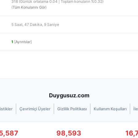
318 (Günlük ortalama 0.04 | Toplam konuların %0.32)
(
Tüm Konularını Gör
)
5 Saat, 47 Dakika, 9 Saniye
1
[
Ayrıntılar
]
Duygusuz.com
istikler
Çevrimiçi Üyeler
Gizlilik Politikası
Kullanım Koşulları
İl
5,587
98,593
16,