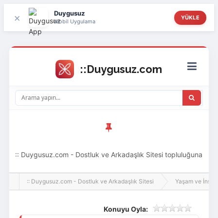
Duygusuz
×
YÜKLE
Mobil Uygulama
:: Duygusuz.com - Dostluk ve Arkadaşlık Sitesi topluluğuna
hoş geldin ziyaretçi! Aramıza katılmak istersen kayıt
:: Duygusuz.com - Dostluk ve Arkadaşlık Sitesi
Yaşam ve İnsan
olabilirsin, oldukça kolay ve zahmetsizdir.
Konuyu Oyla: