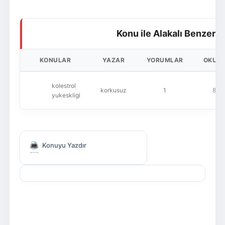
Konu ile Alakalı Benzer K
KONULAR
YAZAR
YORUMLAR
OKUN
kolestrol
korkusuz
1
848
yukeskligi
Konuyu Yazdır