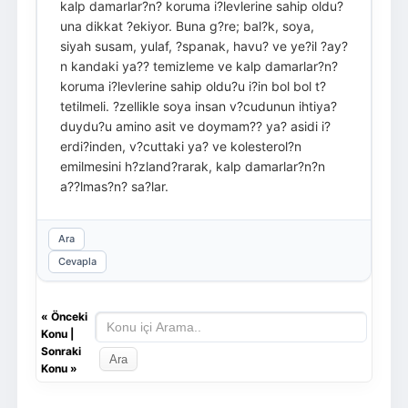
kalp damarlar?n? koruma i?levlerine sahip oldu?
una dikkat ?ekiyor. Buna g?re; bal?k, soya,
siyah susam, yulaf, ?spanak, havu? ve ye?il ?ay?
n kandaki ya?? temizleme ve kalp damarlar?n?
koruma i?levlerine sahip oldu?u i?in bol bol t?
tetilmeli. ?zellikle soya insan v?cudunun ihtiya?
duydu?u amino asit ve doymam?? ya? asidi i?
erdi?inden, v?cuttaki ya? ve kolesterol?n
emilmesini h?zland?rarak, kalp damarlar?n?n
a??lmas?n? sa?lar.
Ara
Cevapla
«
Önceki
Konu
|
Sonraki
Konu
»