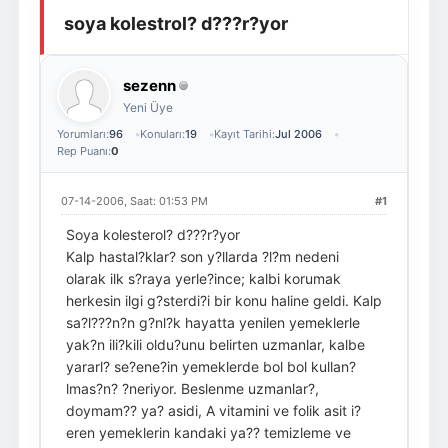
soya kolestrol? d???r?yor
Giriş Yap
Üye Ol
sezenn
Yeni Üye
Yorumları:
96
Konuları:
19
Kayıt Tarihi:
Jul 2006
Rep Puanı:
0
07-14-2006, Saat: 01:53 PM
#1
Soya kolesterol? d???r?yor
Kalp hastal?klar? son y?llarda ?l?m nedeni
olarak ilk s?raya yerle?ince; kalbi korumak
herkesin ilgi g?sterdi?i bir konu haline geldi. Kalp
sa?l???n?n g?nl?k hayatta yenilen yemeklerle
yak?n ili?kili oldu?unu belirten uzmanlar, kalbe
yararl? se?ene?in yemeklerde bol bol kullan?
lmas?n? ?neriyor. Beslenme uzmanlar?,
doymam?? ya? asidi, A vitamini ve folik asit i?
eren yemeklerin kandaki ya?? temizleme ve