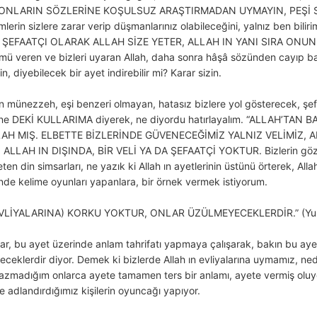
ONLARIN SÖZLERİNE KOŞULSUZ ARAŞTIRMADAN UYMAYIN, PEŞİ SI
erin sizlere zarar verip düşmanlarınız olabileceğini, yalnız ben bilir
CI, ŞEFAATÇI OLARAK ALLAH SİZE YETER, ALLAH IN YANI SIRA ONUN
veren ve bizleri uyaran Allah, daha sonra hâşâ sözünden cayıp ba
din, diyebilecek bir ayet indirebilir mi? Karar sizin.
an münezzeh, eşi benzeri olmayan, hatasız bizlere yol gösterecek, şe
lüne DEKİ KULLARIMA diyerek, ne diyordu hatırlayalım. “ALLAH’TAN
 ALLAH MIŞ. ELBETTE BİZLERİNDE GÜVENECEĞİMİZ YALNIZ VELİMİZ, 
N ALLAH IN DIŞINDA, BİR VELİ YA DA ŞEFAATÇİ YOKTUR. Bizlerin gözl
leten din simsarları, ne yazık ki Allah ın ayetlerinin üstünü örterek, All
rinde kelime oyunları yapanlara, bir örnek vermek istiyorum.
(EVLİYALARINA) KORKU YOKTUR, ONLAR ÜZÜLMEYECEKLERDİR.” (Yu
ar, bu ayet üzerinde anlam tahrifatı yapmaya çalışarak, bakın bu ayett
ceklerdir diyor. Demek ki bizlerde Allah ın evliyalarına uymamız, nede
zmadığım onlarca ayete tamamen ters bir anlamı, ayete vermiş oluyor
e adlandırdığımız kişilerin oyuncağı yapıyor.