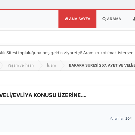
ANA SAYFA
ARAMA
k Sitesi topluluğuna hoş geldin ziyaretçi! Aramıza katılmak istersen ka
Yaşam ve İnsan
İslam
BAKARA SURESİ 257. AYET VE VELİ
 VELİ/EVLİYA KONUSU ÜZERİNE….
Yorumları:
204