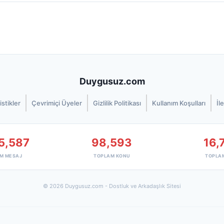
Duygusuz.com
istikler
Çevrimiçi Üyeler
Gizlilik Politikası
Kullanım Koşulları
İl
5,587
98,593
16,
M MESAJ
TOPLAM KONU
TOPLA
© 2026 Duygusuz.com - Dostluk ve Arkadaşlık Sitesi