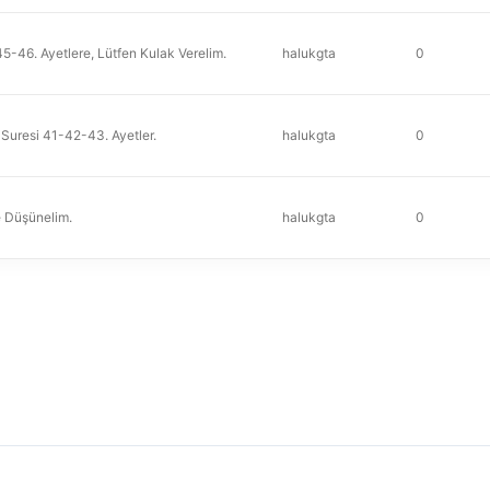
6. Ayetlere, Lütfen Kulak Verelim.
halukgta
0
 Suresi 41-42-43. Ayetler.
halukgta
0
te Düşünelim.
halukgta
0