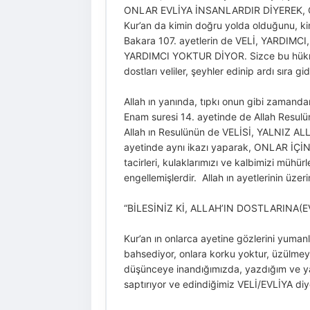
ONLAR EVLİYA İNSANLARDIR DİYEREK, 
Kur’an da kimin doğru yolda olduğunu, kiml
Bakara 107. ayetlerin de VELİ, YARDIM
YARDIMCI YOKTUR DİYOR. Sizce bu hükmü 
dostları veliler, şeyhler edinip ardı sıra gi
Allah ın yanında, tıpkı onun gibi zamand
Enam suresi 14. ayetinde de Allah Resu
Allah ın Resulünün de VELİSİ, YALNIZ
ayetinde aynı ikazı yaparak, ONLAR İÇİ
tacirleri, kulaklarımızı ve kalbimizi mühür
engellemişlerdir. Allah ın ayetlerinin üze
“BİLESİNİZ Kİ, ALLAH’IN DOSTLARINA
Kur’an ın onlarca ayetine gözlerini yumanl
bahsediyor, onlara korku yoktur, üzülmeye
düşünceye inandığımızda, yazdığım ve ya
saptırıyor ve edindiğimiz VELİ/EVLİYA diy