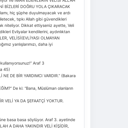
a yapıyor ve İMAN EDENLERİN VELİSİ ALLAH
yor. YANİ BİZLERİ DOĞRU YOLA ÇIKARACAK
lamı, hiç şüphe duyulmayacak ve ardı
letecek, tıpkı Allah gibi güvendikleri
 niteliyor. Dikkat ettiyseniz ayette, Veli
leri Evliyalar kendilerini, aydınlıktan
ZLER, VELİSİ(EVLİYASI OLMAYAN
 yanlışlarımızı, daha iyi
kullanıyorsunuz!” Araf 3
sa 45)
VELİ NE DE BİR YARDIMCI VARDIR.” (Bakara
ĞİM?” De ki: “Bana, Müslüman olanların
A BİR VELİ YA DA ŞEFAATÇİ YOKTUR.
üne basa basa söylüyor. Araf 3. ayetinde
ALLAH A DAHA YAKINDIR VELİ KİŞİDİR,