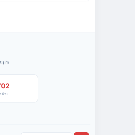
etişim
702
M ÜYE