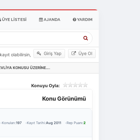
ÜYE LISTESI
AJANDA
YARDIM
Giriş Yap
Üye Ol
yıt olabilirsin,
/EVLİYA KONUSU ÜZERİNE….
Konuyu Oyla:
Konu Görünümü
Konuları:
197
Kayıt Tarihi:
Aug 2011
Rep Puanı:
2