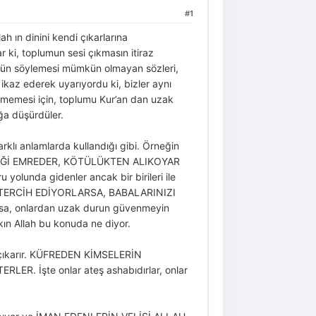
#1
ah ın dinini kendi çıkarlarına
ar ki, toplumun sesi çıkmasın itiraz
lünün söylemesi mümkün olmayan sözleri,
ikaz ederek uyarıyordu ki, bizler aynı
ilmemesi için, toplumu Kur’an dan uzak
ağa düşürdüler.
farklı anlamlarda kullandığı gibi. Örneğin
İLİĞİ EMREDER, KÖTÜLÜKTEN ALIKOYAR
yolunda gidenler ancak bir birileri ile
NA TERCİH EDİYORLARSA, BABALARINIZI
şsa, onlardan uzak durun güvenmeyin
akın Allah bu konuda ne diyor.
a çıkarır. KÜFREDEN KİMSELERİN
R. İşte onlar ateş ashabıdırlar, onlar