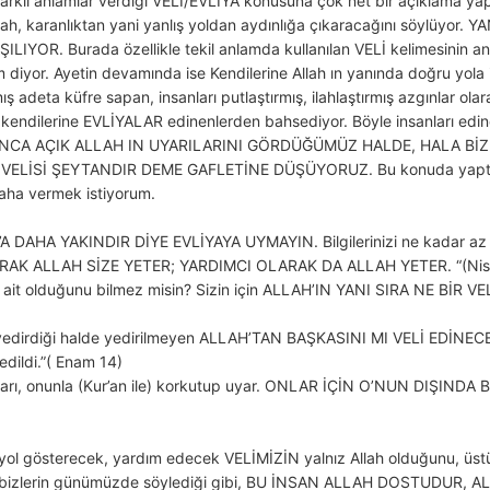
ğı, farklı anlamlar verdiği VELİ/EVLİYA konusuna çok net bir açıklam
i Allah, karanlıktan yani yanlış yoldan aydınlığa çıkaracağını söylü
R. Burada özellikle tekil anlamda kullanılan VELİ kelimesinin an
im diyor. Ayetin devamında ise Kendilerine Allah ın yanında doğru yola i
adeta küfre sapan, insanları putlaştırmış, ilahlaştırmış azgınlar olarak
 kendilerine EVLİYALAR edinenlerden bahsediyor. Böyle insanları edindik
yor. BUNCA AÇIK ALLAH IN UYARILARINI GÖRDÜĞÜMÜZ HALDE, HALA Bİ
LİSİ ŞEYTANDIR DEME GAFLETİNE DÜŞÜYORUZ. Bu konuda yaptığımız
daha vermek istiyorum.
’A DAHA YAKINDIR DİYE EVLİYAYA UYMAYIN. Bilgilerinizi ne kadar az 
Lİ OLARAK ALLAH SİZE YETER; YARDIMCI OLARAK DA ALLAH YETER. “(Ni
h’a ait olduğunu bilmez misin? Sizin için ALLAH’IN YANI SIRA NE BİR 
n, yedirdiği halde yedirilmeyen ALLAH’TAN BAŞKASINI MI VELİ EDİNECE
dildi.”( Enam 14)
ları, onunla (Kur’an ile) korkutup uyar. ONLAR İÇİN O’NUN DIŞIND
yol gösterecek, yardım edecek VELİMİZİN yalnız Allah olduğunu, üst
yani bizlerin günümüzde söylediği gibi, BU İNSAN ALLAH DOSTUDUR, 