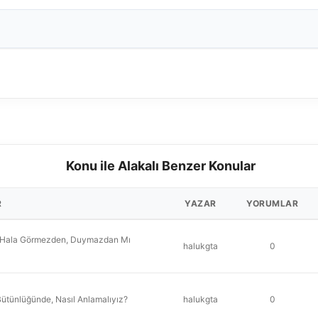
Konu ile Alakalı Benzer Konular
R
YAZAR
YORUMLAR
ını Hala Görmezden, Duymazdan Mı
halukgta
0
Bütünlüğünde, Nasıl Anlamalıyız?
halukgta
0