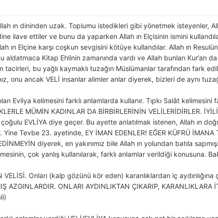
Allah ın dininden uzak. Toplumu istedikleri gibi yönetmek isteyenler, All
ine ilave ettiler ve bunu da yaparken Allah ın Elçisinin ismini kullandıl
h ın Elçine karşı coşkun sevgisini kötüye kullandılar. Allah ın Resu
Bu aldatmaca Kitap Ehlinin zamanında vardı ve Allah bunları Kur’an da 
 tacirleri, bu yağlı kaymaklı tuzağın Müslümanlar tarafından fark ed
ız, onu ancak VELİ insanlar alimler anlar diyerek, bizleri de aynı tuz
lan Evliya kelimesini farklı anlamlarda kullanır. Tıpkı Salât kelimesini 
RKEKLERLE MÜMİN KADINLAR DA BİRBİRLERİNİN VELİLERİDİRLER. İY
oğulu EVLİYA diye geçer. Bu ayette anlatılmak istenen, Allah ın doğru 
ştir. Yine Tevbe 23. ayetinde, EY İMAN EDENLER! EĞER KÜFRÜ İMA
NMEYİN diyerek, en yakınımız bile Allah ın yolundan batıla sapmı
imesinin, çok yanlış kullanılarak, farklı anlamlar verildiği konusuna. B
ELİSİ. Onları (kalp gözünü kör eden) karanlıklardan iç aydınlığın
Ş AZGINLARDIR. ONLARI AYDINLIKTAN ÇIKARIP, KARANLIKLARA İTERLE
li)