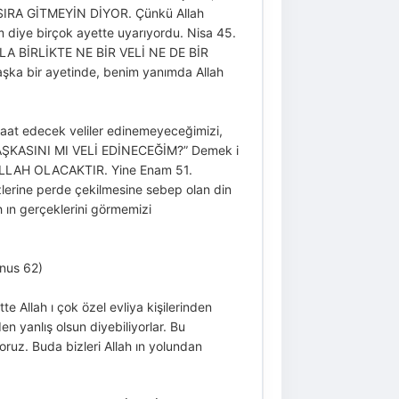
RA GİTMEYİN DİYOR. Çünkü Allah
im diye birçok ayette uyarıyordu. Nisa 45.
LA BİRLİKTE NE BİR VELİ NE DE BİR
şka bir ayetinde, benim yanımda Allah
faat edecek veliler edinemeyeceğimizi,
 BAŞKASINI MI VELİ EDİNECEĞİM?” Demek i
ALLAH OLACAKTIR. Yine Enam 51.
erine perde çekilmesine sebep olan din
ah ın gerçeklerini görmemizi
nus 62)
e Allah ı çok özel evliya kişilerinden
n yanlış olsun diyebiliyorlar. Bu
uz. Buda bizleri Allah ın yolundan