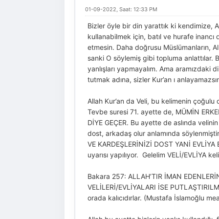
01-09-2022, Saat: 12:33 PM
Bizler öyle bir din yarattık ki kendimize, 
kullanabilmek için, batıl ve hurafe inancı d
etmesin. Daha doğrusu Müslümanların, Alla
sanki O söylemiş gibi topluma anlattılar. 
yanlışları yapmayalım. Ama aramızdaki din
tutmak adına, sizler Kur’an ı anlayamazsın
Allah Kur’an da Veli, bu kelimenin çoğulu o
Tevbe suresi 71. ayette de, MÜMİN E
DİYE GEÇER. Bu ayette de aslında velinin ç
dost, arkadaş olur anlamında söylenmi
VE KARDEŞLERİNİZİ DOST YANİ EVLİYA EDİ
uyarısı yapılıyor. Gelelim VELİ/EVLİYA kel
Bakara 257: ALLAH’TIR İMAN EDENLERİN V
VELİLERİ/EVLİYALARI İSE PUTLAŞTIRILMI
orada kalıcıdırlar. (Mustafa İslamoğlu mea