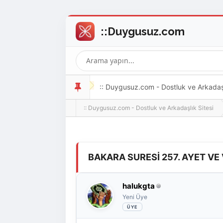
:: Duygusuz.com - Dostluk ve Arkadaşlı
:: Duygusuz.com - Dostluk ve Arkadaşlık Sitesi
oldukça kolay ve zahmetsizdir.
Derecelendirme: 0/5 - 0 oy
1
2
3
4
5
BAKARA SURESİ 257. AYET VE
halukgta
Yeni Üye