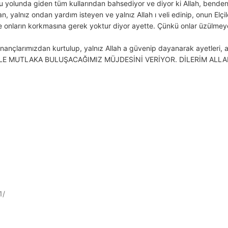
ru yolunda giden tüm kullarından bahsediyor ve diyor ki Allah, bend
 yalnız ondan yardım isteyen ve yalnız Allah ı veli edinip, onun Elçil
e onların korkmasına gerek yoktur diyor ayette. Çünkü onlar üzülmeye
e inançlarımızdan kurtulup, yalnız Allah a güvenip dayanarak ayetleri
 İLE MUTLAKA BULUŞACAĞIMIZ MÜJDESİNİ VERİYOR. DİLERİM ALLA
1/