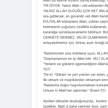
Allah bu ayette bizlerin yanlış kullandı
TIR DİYOR. Yalnız Allah ı veli edinenler
YALNIZ ALLAH OLDUĞU ÇOK NET ANLAŞILIYO
sıra gidilecek, en güvenilir veli Allah ben
EVLİYALAR edinenlere Allah, yoldan sapmış 
kelimesinin çoğulunu özellikle kullanarak,
karanlığa sürükleyeceklerini bildiri
CENNETE GİDEMEZ, VELİSİ OLMAYANIN VE
anlayabilmemiz için, birkaç ayet örneği 
“Rabbinizden size indirilene uyun; ALLAH
“Düşmanlarınızı en iyi Allah bilir. VE
“Yerlerin ve göklerin egemenliğinin Alla
107)
“De ki: “Gökleri ve yeri yoktan var ede
ilki olmam ve müşriklerden olmamam emre
“Rablerine doğru haşrolunmaktan korkan
Umulur ki Allah’tan sakınırlar.” (Enam 51)
Ayetleri dikkatle okuduğunuzda, bizlere 
özellikle, Allah a daha yakındır diye, 