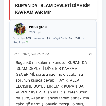
KUR’AN DA, İSLAM DEVLETİ DİYE BİR
Giriş Yap
Üye Ol
KAVRAM VAR MI?
halukgta
Yeni Üye
Yorumları:
205
Konuları:
198
Kayıt Tarihi:
Aug 2011
Rep Puanı:
2
01-15-2022, Saat: 03:31 PM
#1
Bugünkü makalemin konusu, KUR’AN DA
İSLAM DEVLETİ DİYE BİR KAVRAM
GEÇER Mİ, sorusu üzerine olacak. Bu
sorunun kısaca cevabı HAYIR, ALLAH
ELÇİSİNE BÖYLE BİR EMİR KUR’AN DA
VERMEMİŞTİR. Allah ın Elçisi zaten uzun
bir süre, Allah ın vahyini tebliğ etmek için
çaba göstermiş, onunla meşgul olmuş,