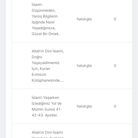
İslam’ı
Düşünmeden,
Yanlış Bilgilerin
halukgta
0
Işığında Nasıl
Yaşadığımıza,
Güzel Bir Örnek.
Allah’ın Dini İslam’ı,
Doğru
Yaşayabilmemiz
halukgta
0
İçin, Kur’an
Evimizin
Kütüphanesinde.....
İslam’ı Yaşarken
İzlediğimiz Yol Ve
halukgta
0
Mümin Suresi 41-
42-43. Ayetler.
Allah’ın Dini İslam’ı