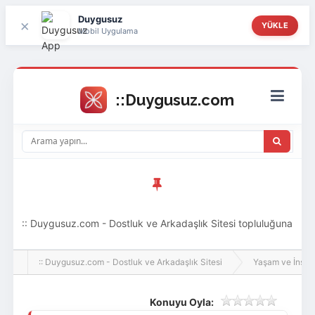
Duygusuz
×
YÜKLE
Mobil Uygulama
:: Duygusuz.com - Dostluk ve Arkadaşlık Sitesi topluluğuna
hoş geldin ziyaretçi! Aramıza katılmak istersen kayıt
:: Duygusuz.com - Dostluk ve Arkadaşlık Sitesi
Yaşam ve İnsan
olabilirsin, oldukça kolay ve zahmetsizdir.
Konuyu Oyla: