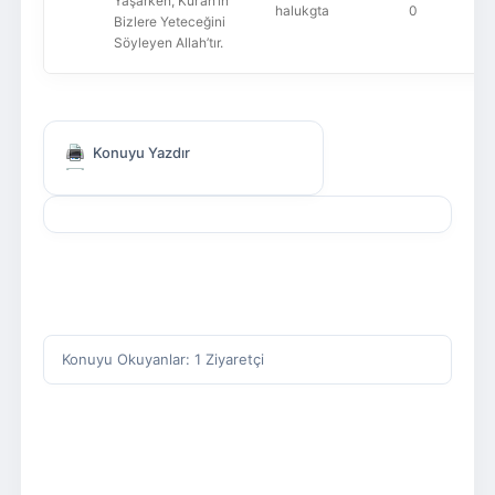
Yaşarken, Kur’an’ın
halukgta
0
Bizlere Yeteceğini
Söyleyen Allah’tır.
Konuyu Yazdır
Konuyu Okuyanlar: 1 Ziyaretçi