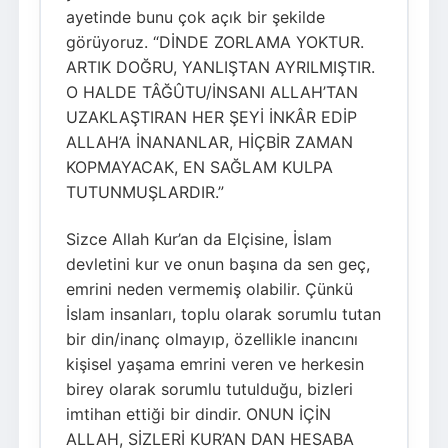
ayetinde bunu çok açık bir şekilde
görüyoruz. “DİNDE ZORLAMA YOKTUR.
ARTIK DOĞRU, YANLIŞTAN AYRILMIŞTIR.
O HALDE TÂĞÛTU/İNSANI ALLAH’TAN
UZAKLAŞTIRAN HER ŞEYİ İNKÂR EDİP
ALLAH’A İNANANLAR, HİÇBİR ZAMAN
KOPMAYACAK, EN SAĞLAM KULPA
TUTUNMUŞLARDIR.”
Sizce Allah Kur’an da Elçisine, İslam
devletini kur ve onun başına da sen geç,
emrini neden vermemiş olabilir. Çünkü
İslam insanları, toplu olarak sorumlu tutan
bir din/inanç olmayıp, özellikle inancını
kişisel yaşama emrini veren ve herkesin
birey olarak sorumlu tutulduğu, bizleri
imtihan ettiği bir dindir. ONUN İÇİN
ALLAH, SİZLERİ KUR’AN DAN HESABA