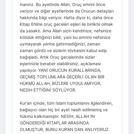
inanırız. Bu ayetinde Allah, Oruç emrini önce
veriyor ve diğer ayetlerinde de Orucun detayları
hakkında bilgi veriyor. Hatta diyor ki, daha önce
Kitap Ehline oruç geceleri eşleri ile birlikte olmak
da yasaktı. Ama Allah sizin kendinize, nefsinize
kötülük ettiğinizi bildi, yani bu emrimi nefsinize
uymayarak yerine getirmediğinizi, zaman
zaman gördü ve sizlerin tövbesini kabul edip
bağışladı. Artık Oruç gecelerinde sizler
eşlerinizle beraber olabilirsiniz, açıklaması
yapılıyor. YANİ ORUCUN KURALLARINDA,
GEÇMİŞ TOPLUMLARA GEÇERLİ OLAN BİR
HÜKMÜ ALLAH, BİZLERE UYGULAMIYOR,
NESİH ETTİĞİNİ SÖYLÜYOR.
Kur’an içinde, tüm İslam toplumlarını ilgilendiren,
bağlayıcı olan hiç bir ayet nesih edilmemiş ve
hükmü kalkmamıştır. NESİH, ALLAH IN
GÖNDERDİĞİ KİTAPLAR ARASINDA
OLMUŞTUR, BUNU KUR’AN DAN ANLIYORUZ.