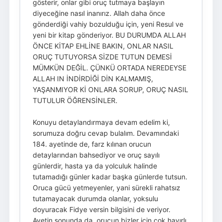
gösterir, onlar gibi oruç tutmaya başlayın
diyeceğine nasıl inanırız. Allah daha önce
gönderdiği vahiy bozulduğu için, yeni Resul ve
yeni bir kitap gönderiyor. BU DURUMDA ALLAH
ÖNCE KİTAP EHLİNE BAKIN, ONLAR NASIL
ORUÇ TUTUYORSA SİZDE TUTUN DEMESİ
MÜMKÜN DEĞİL. ÇÜNKÜ ORTADA NEREDEYSE
ALLAH IN İNDİRDİĞİ DİN KALMAMIŞ,
YAŞANMIYOR Kİ ONLARA SORUP, ORUÇ NASIL
TUTULUR ÖĞRENSİNLER.
Konuyu detaylandırmaya devam edelim ki,
sorumuza doğru cevap bulalım. Devamındaki
184. ayetinde de, farz kılınan orucun
detaylarından bahsediyor ve oruç sayılı
günlerdir, hasta ya da yolculuk halinde
tutamadığı günler kadar başka günlerde tutsun.
Oruca gücü yetmeyenler, yani sürekli rahatsız
tutamayacak durumda olanlar, yoksulu
doyuracak Fidye versin bilgisini de veriyor.
Ayetin sonunda da, orucun bizler için çok hayırlı,