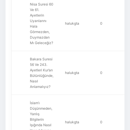
Nisa Suresi 60
Ve 61.
Ayetlerin
Uyarılarını
halukgta
0
Hala
Görmezden,
Duymazdan
Mı Geleceğiz?
Bakara Suresi
56 Ve 243.
Ayetleri Kur’an
halukgta
0
Bütünlüğünde,
Nasıl
Anlamalıyız?
İslam’ı
Düşünmeden,
Yanlış
Bilgilerin
halukgta
0
Işığında Nasıl