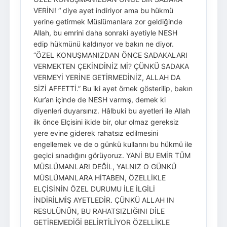
VERİN! “ diye ayet indiriyor ama bu hükmü
yerine getirmek Müslümanlara zor geldiğinde
Allah, bu emrini daha sonraki ayetiyle NESH
edip hükmünü kaldırıyor ve bakın ne diyor.
“ÖZEL KONUŞMANIZDAN ÖNCE SADAKALARI
VERMEKTEN ÇEKİNDİNİZ Mİ? ÇÜNKÜ SADAKA
VERMEYİ YERİNE GETİRMEDİNİZ, ALLAH DA
SİZİ AFFETTİ.” Bu iki ayet örnek gösterilip, bakın
Kur’an içinde de NESH varmış, demek ki
diyenleri duyarsınız. Hâlbuki bu ayetleri ile Allah
ilk önce Elçisini ikide bir, olur olmaz gereksiz
yere evine giderek rahatsız edilmesini
engellemek ve de o günkü kullarını bu hükmü ile
geçici sınadığını görüyoruz. YANİ BU EMİR TÜM
MÜSLÜMANLARI DEĞİL, YALNIZ O GÜNKÜ
MÜSLÜMANLARA HİTABEN, ÖZELLİKLE
ELÇİSİNİN ÖZEL DURUMU İLE İLGİLİ
İNDİRİLMİŞ AYETLEDİR. ÇÜNKÜ ALLAH IN
RESULÜNÜN, BU RAHATSIZLIĞINI DİLE
GETİREMEDİĞİ BELİRTİLİYOR ÖZELLİKLE