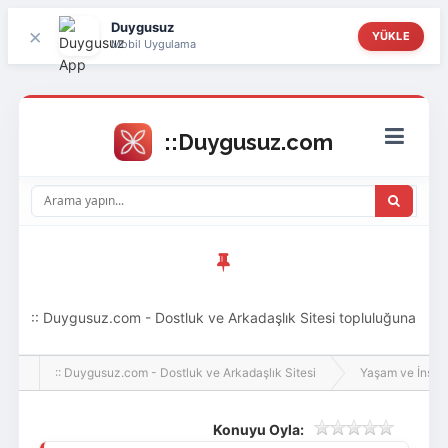
Duygusuz
×
YÜKLE
Mobil Uygulama
:: Duygusuz.com - Dostluk ve Arkadaşlık Sitesi topluluğuna
hoş geldin ziyaretçi! Aramıza katılmak istersen kayıt
:: Duygusuz.com - Dostluk ve Arkadaşlık Sitesi
Yaşam ve İnsan
olabilirsin, oldukça kolay ve zahmetsizdir.
Konuyu Oyla: