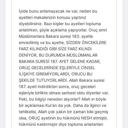
İyide bunu anlamayacak ne var, neden bu
ayetleri makalenizin konusu yaptınız
diyebilirsiniz. Bazı kişiler bu ayetleri topluma
anlatırken, şöyle açıklama yapıyorlar. Oruç emri
Müslümanlara Bakara suresi 183. ayetle
emredilmiş ve bu ayette, SİZDEN ÖNCEKİLERE
FARZ KILINDIĞI GİBİ SİZE FARZ KILNDI
DENİYOR, BU DURUMDA MÜSLÜMANLAR
BAKARA SURESİ 187. AYET GELENE KADAR,
ORUÇ GECELERİNDE EŞLERİYLE CİNSEL
İLİŞKİYE GİREMİYORLARDI, ORUCU BU
ŞEKİLDE TUTUYORLARDI. Allah Bakara suresi
187. ayeti indirdikten sonra, oruç geceleri
eşleriyle birlikte olması serbest oldu diyenler var.
Peki, bu bilgiyi nereden alıyorlar? Allah ın böyle
bir açıklaması Kur’an da yok. Daha da ilginci ve
tehlikelisi, Allah çok yakın bir zaman bile geçmiş
olsa, ORUÇ ayetinin bu hükmünü NESH etmiştir,
hükmünü kaldırmıştır diye topluma anlatanları