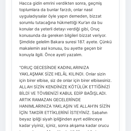
Hacca gidin emrini verdikten sonra, geçmiş
toplumlara da bunlar farzdı, onlar nasıl
uyguladıysalar öyle yapın demeden, bizzat
sorumlu tutacağına hükmettiği Kur’an da bu
konular da yeterli detayı verdiği gibi, Oruç
konusunda da gereken bilgileri bizzat veriyor.
Şimdide gelelim Bakara suresi 187. ayete. Çünkü
makalemin asıl konusu, bu ayette geçen bir
konuyla ilgili. Önce ayeti yazalım.
“ORUÇ GECESİNDE KADINLARINIZA
YAKLAŞMAK SİZE HELÂL KILINDI. Onlar sizin
için birer elbise, siz de onlar için birer elbisesiniz.
ALLAH SİZİN KENDİNİZE KÖTÜLÜK ETTİĞİNİZİ
BİLDİ VE TÖVBENİZİ KABUL EDİP BAĞIŞLADI.
ARTIK RAMAZAN GECELERİNDE
HANIMLARINIZA YAKLAŞIN VE ALLAH’IN SİZİN
İÇİN TAKDİR ETTİKLERİNİ İSTEYİNİZ. Sabahın
beyaz ipliği siyah ipliğinden ayırt edilinceye
kadar yiyiniz, içiniz, sonra akşama kadar orucu