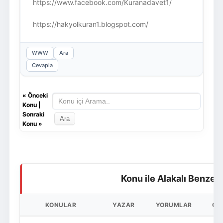
https://www.facebook.com/Kuranadavet1/
https://hakyolkuran1.blogspot.com/
WWW
Ara
Cevapla
«
Önceki
Konu
|
Sonraki
Konu
»
Konu ile Alakalı Benzer
KONULAR
YAZAR
YORUMLAR
OK