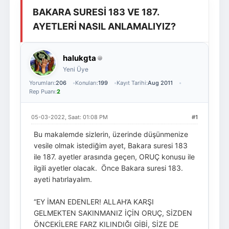
BAKARA SURESİ 183 VE 187.
Giriş Yap
Üye Ol
AYETLERİ NASIL ANLAMALIYIZ?
halukgta
Yeni Üye
Yorumları:
206
Konuları:
199
Kayıt Tarihi:
Aug 2011
Rep Puanı:
2
05-03-2022, Saat: 01:08 PM
#1
Bu makalemde sizlerin, üzerinde düşünmenize
vesile olmak istediğim ayet, Bakara suresi 183
ile 187. ayetler arasında geçen, ORUÇ konusu ile
ilgili ayetler olacak. Önce Bakara suresi 183.
ayeti hatırlayalım.
“EY İMAN EDENLER! ALLAH’A KARŞI
GELMEKTEN SAKINMANIZ İÇİN ORUÇ, SİZDEN
ÖNCEKİLERE FARZ KILINDIĞI GİBİ, SİZE DE