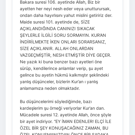
Bakara suresi 106. ayetinde Allah, Biz bir
ayetten her neyi nesh eder veya unutturursak,
ondan daha hayırlısını yahut mislini getiririz der.
Maide suresi 101. ayetinde de, SİZE
AÇIKLANDIĞINDA CANINIZI SIKACAK
ŞEYLERLE İLGİLİ SORU SORMAYIN. KUR’AN
İNDİRİLMEKTE İKEN ONLARI SORARSANIZ,
SİZE AÇIKLANIR. ALLAH ONLARDAN
VAZGEÇMİŞTİR, NESH ETMİŞTİR DİYE GEÇER.
Ne yazık ki buna benzer bazı ayetleri öne
sürüp, kendilerince anlamlar verip, şu ayet
gelince bu ayetin hükmü kalkmıştır şeklindeki
yanlış düşünceler, bizlerin Kur’an ı yanlış
anlamamıza neden olmaktadır.
Bu düşüncelerimi söylediğimde, bazı
kardeşlerim şu örneği veriyorlar Kur’an dan.
Mücadele suresi 12. ayetinde Allah, önce şöyle
bir ayet indiriyor. “EY İMAN EDENLER! ELÇİ İLE
ÖZEL BİR ŞEY KONUŞACAĞINIZ ZAMAN, BU
ÖZEL KONUŞMANIZDAN ÖNCE BİR SADAKA