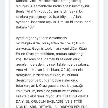
tamamlayınız. Mescitlerde itikâfa çekilmiş
olduğunuz zamanlarda kadınlarla birleşmeyiniz.
Bunlar Allah’ın koyduğu sınırlardır. Sakın bu
sınırlara yaklaşmayınız. İşte böylece Allah,
ayetlerini insanlara açıklar. Umulur ki korunurlar.”
Bakara 187
Ayeti, diğer ayetlerin devamında
okuduğunuzda, bu ayetten de çok açık şunu
anlıyoruz. Geçmiş toplumlara yani diğer Kitap
Ehline Oruç emredilirken, orucun tutulacağı
koşullar arasında, demek ki eskiden oruç
gecelerinde eşlerin cinsel ilişkileri de yasakmış.
Ama Allah Kur’an indirilirken, ORUÇ emrinin
detaylarını bizlere anlatırken, bu hükmü
değiştiriyor ve bundan böyle sizler oruç
tutarken, artık Oruç gecelerinde bu yasağı
kaldırıyorum, nesih ediyorum ve eşlerinizle
birlikte olabilirsiniz diyor. AYETİN DEVAMINDA
DA YİNE, ORUCUN BAŞLADIĞI VE BİTTİĞİ
NOKTALARIN DETAYINI BİLDİRİYOR BİZLERE.