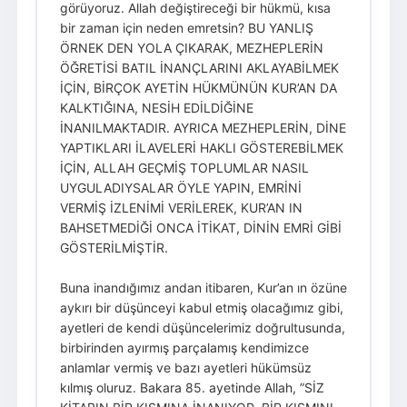
görüyoruz. Allah değiştireceği bir hükmü, kısa
bir zaman için neden emretsin? BU YANLIŞ
ÖRNEK DEN YOLA ÇIKARAK, MEZHEPLERİN
ÖĞRETİSİ BATIL İNANÇLARINI AKLAYABİLMEK
İÇİN, BİRÇOK AYETİN HÜKMÜNÜN KUR’AN DA
KALKTIĞINA, NESİH EDİLDİĞİNE
İNANILMAKTADIR. AYRICA MEZHEPLERİN, DİNE
YAPTIKLARI İLAVELERİ HAKLI GÖSTEREBİLMEK
İÇİN, ALLAH GEÇMİŞ TOPLUMLAR NASIL
UYGULADIYSALAR ÖYLE YAPIN, EMRİNİ
VERMİŞ İZLENİMİ VERİLEREK, KUR’AN IN
BAHSETMEDİĞİ ONCA İTİKAT, DİNİN EMRİ GİBİ
GÖSTERİLMİŞTİR.
Buna inandığımız andan itibaren, Kur’an ın özüne
aykırı bir düşünceyi kabul etmiş olacağımız gibi,
ayetleri de kendi düşüncelerimiz doğrultusunda,
birbirinden ayırmış parçalamış kendimizce
anlamlar vermiş ve bazı ayetleri hükümsüz
kılmış oluruz. Bakara 85. ayetinde Allah, ”SİZ