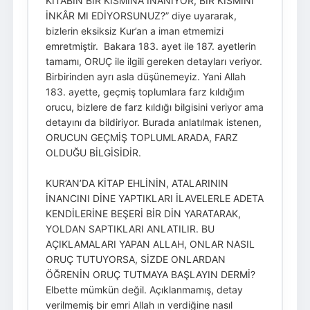
KİTABIN BİR KISMINA İNANIYOR, BİR KISMINI
İNKÂR MI EDİYORSUNUZ?” diye uyararak,
bizlerin eksiksiz Kur’an a iman etmemizi
emretmiştir. Bakara 183. ayet ile 187. ayetlerin
tamamı, ORUÇ ile ilgili gereken detayları veriyor.
Birbirinden ayrı asla düşünemeyiz. Yani Allah
183. ayette, geçmiş toplumlara farz kıldığım
orucu, bizlere de farz kıldığı bilgisini veriyor ama
detayını da bildiriyor. Burada anlatılmak istenen,
ORUCUN GEÇMİŞ TOPLUMLARADA, FARZ
OLDUĞU BİLGİSİDİR.
KUR’AN’DA KİTAP EHLİNİN, ATALARININ
İNANCINI DİNE YAPTIKLARI İLAVELERLE ADETA
KENDİLERİNE BEŞERİ BİR DİN YARATARAK,
YOLDAN SAPTIKLARI ANLATILIR. BU
AÇIKLAMALARI YAPAN ALLAH, ONLAR NASIL
ORUÇ TUTUYORSA, SİZDE ONLARDAN
ÖĞRENİN ORUÇ TUTMAYA BAŞLAYIN DERMİ?
Elbette mümkün değil. Açıklanmamış, detay
verilmemiş bir emri Allah ın verdiğine nasıl