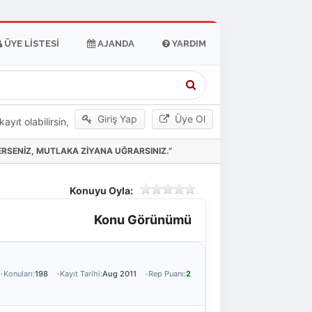
ÜYE LISTESI
AJANDA
YARDIM
Giriş Yap
Üye Ol
yıt olabilirsin,
EDERSENİZ, MUTLAKA ZİYANA UĞRARSINIZ.”
Konuyu Oyla:
Konu Görünümü
Konuları:
198
Kayıt Tarihi:
Aug 2011
Rep Puanı:
2