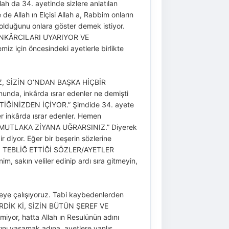
lah da 34. ayetinde sizlere anlatılan
de Allah ın Elçisi Allah a, Rabbim onların
i olduğunu onlara göster demek istiyor.
H, İNKÂRCILARI UYARIYOR VE
için öncesindeki ayetlerle birlikte
NİZ, SİZİN O’NDAN BAŞKA HİÇBİR
a, inkârda ısrar edenler ne demişti
TİĞİNİZDEN İÇİYOR.” Şimdide 34. ayete
er inkârda ısrar edenler. Hemen
Z, MUTLAKA ZİYANA UĞRARSINIZ.” Diyerek
dir diyor. Eğer bir beşerin sözlerine
ÜN TEBLİĞ ETTİĞİ SÖZLER/AYETLER
sakın veliler edinip ardı sıra gitmeyin,
meye çalışıyoruz. Tabi kaybedenlerden
NDİRDİK Kİ, SİZİN BÜTÜN ŞEREF VE
iyor, hatta Allah ın Resulünün adını
rını yaşamak adına, ayetlere yanlış