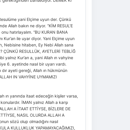
miz gerektiğinden bahsediyor. DEMEK Kİ
Resulüme yani Elçime uyun der. Çünkü
tinde Allah bakın ne diyor. “KİM RESUL’E
de onu hatırlayalım. “BU KURAN BANA
ur’an ile uyar diyor. Yani Elçime uyun
lah, Nebisine hitaben, Ey Nebi Allah sana
z mü? ÇÜNKÜ RESULLÜK, AYETLERİ TEBLİĞ
i yalnız Kur’an a, yani Allah ın vahyine
iye 6. ayetinde nasıl bir uyarı vardı.
 ayeti gereği, Allah ın hükmünün
L, ALLAH IN VAHYİNE UYMAMIZI
ah ın yanında itaat edeceğin kişiler varsa,
konulardır. İMAN yalnız Allah a karşı
IZ ALLAH A İTAAT ETTİYSE, BİZLERE DE
ETTİYSE, NASIL OLURDA ALLAH A
nun sözü olup olmadığını nasıl
. ALLAH KULA KULLUKLUK YAPAMAYACAĞIMIZI,