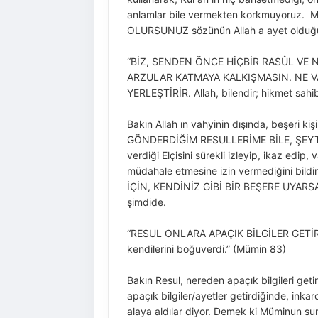
anlamlar bile vermekten korkmuyoruz.
OLURSUNUZ sözünün Allah a ayet olduğunun
“BİZ, SENDEN ÖNCE HİÇBİR RASÛL VE 
ARZULAR KATMAYA KALKIŞMASIN. NE VA
YERLEŞTİRİR. Allah, bilendir; hikmet sahib
Bakın Allah ın vahyinin dışında, beşeri ki
GÖNDERDİĞİM RESULLERİME BİLE, ŞEYT
verdiği Elçisini sürekli izleyip, ikaz edi
müdahale etmesine izin vermediğini b
İÇİN, KENDİNİZ GİBİ BİR BEŞERE UYARSAN
şimdide.
“RESUL ONLARA APAÇIK BİLGİLER GETİRİ
kendilerini boğuverdi.” (Mümin 83)
Bakın Resul, nereden apaçık bilgileri 
apaçık bilgiler/ayetler getirdiğinde, inkar
alaya aldılar diyor. Demek ki Müminun sures