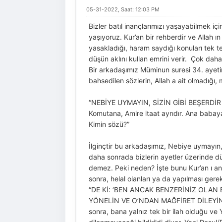
05-31-2022, Saat: 12:03 PM
Bizler batıl inançlarımızı yaşayabilmek iç
yaşıyoruz. Kur’an bir rehberdir ve Allah ı
yasakladığı, haram saydığı konuları tek te
düşün aklını kullan emrini verir. Çok dah
Bir arkadaşımız Müminun suresi 34. ay
bahsedilen sözlerin, Allah a ait olmadığı,
“NEBİYE UYMAYIN, SİZİN GİBİ BEŞERDİR DİY
Komutana, Amire itaat ayrıdır. Ana babaya
Kimin sözü?”
İlginçtir bu arkadaşımız, Nebiye uymayın, 
daha sonrada bizlerin ayetler üzerinde 
demez. Peki neden? İşte bunu Kur’an ı 
sonra, helal olanları ya da yapılması gere
“DE Kİ: ‘BEN ANCAK BENZERİNİZ OLAN
YÖNELİN VE O’NDAN MAĞFİRET DİLEYİN. VA
sonra, bana yalnız tek bir ilah olduğu