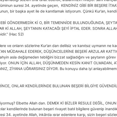
 Müminun suresi 34. ayetinde geçen, KENDİNİZ GİBİ BİR BEŞERE 
, bir başka ayet ile de kanıtlamak istiyorum. Çünkü Kur’an, kendisi
NEBİ GÖNDERMEDİK Kİ O, BİR TEMENNİDE BULUNDUĞUNDA, ŞEYTA
R Kİ ALLAH, ŞEYTANIN KATACAĞI ŞEYİ İPTAL EDER. SONRA ALLA
idir.” (Hac 52)
şilere ve onların sözlerine Kur’an dan delilsiz ve kanıtsız uymanın ne
AN MÜDAHALE EDEREK, DÜŞÜNCELERİNE BEŞERİ ARZULAR KATTIĞIN
p, vahyin asla değişmeden tebliğini bizzat sağladığını ve şeytanın gör
ildiriyor. ONUN İÇİN ALLAH, DÜŞÜNMEDEN KESİN KANIT OLMADAN,
IZ, ZİYANA UĞRARSINIZ DİYOR. Bu konuyu daha iyi anlayabilmemiz 
NCE, ONLAR KENDİLERİNDE BULUNAN BEŞERİ BİLGİYE GÜVENDİLER (on
getiriyormuş? Elbette Allah dan. DEMEK Kİ BİZLER RESULE DEĞİL, O
cılar kendilerinde bulunan beşeri rivayet batıl bilgilere güvenip inandık
i 34. ayetinde Allah, inkârda ısrar edenlere karşı, sizin beşeri sözlerin