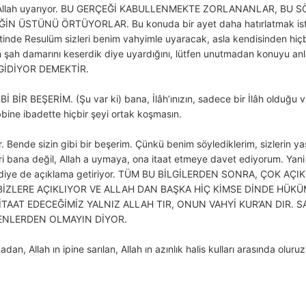
zzat Allah uyarıyor. BU GERÇEĞİ KABULLENMEKTE ZORLANANLAR, BU
 ÜSTÜNÜ ÖRTÜYORLAR. Bu konuda bir ayet daha hatırlatmak isti
tinde Resulüm sizleri benim vahyimle uyaracak, asla kendisinden hiç
un şah damarını keserdik diye uyardığını, lütfen unutmadan konuyu a
İDİYOR DEMEKTİR.
 BİR BEŞERİM. (Şu var ki) bana, İlâh’ınızın, sadece bir İlâh olduğu 
bine ibadette hiçbir şeyi ortak koşmasın.
or. Bende sizin gibi bir beşerim. Çünkü benim söylediklerim, sizlerin yaş
zleri bana değil, Allah a uymaya, ona itaat etmeye davet ediyorum. Yani h
riz, diye de açıklama getiriyor. TÜM BU BİLGİLERDEN SONRA, ÇO
I BİZLERE AÇIKLIYOR VE ALLAH DAN BAŞKA HİÇ KİMSE DİNDE H
TAAT EDECEĞİMİZ YALNIZ ALLAH TIR, ONUN VAHYİ KUR’AN DIR. 
ENLERDEN OLMAYIN DİYOR.
dan, Allah ın ipine sarılan, Allah ın azınlık halis kulları arasında oluruz