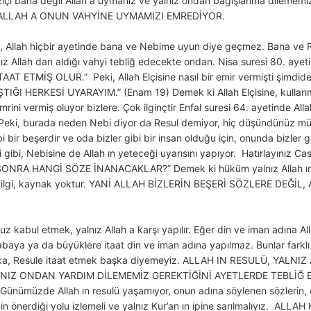
ul/Elçi bana değil Allah a uymanız ve yalnız ondan bağışlanma dileme
L, ALLAH A ONUN VAHYİNE UYMAMIZI EMREDİYOR.
n, Allah hiçbir ayetinde bana ve Nebime uyun diye geçmez. Bana ve 
lnız Allah dan aldığı vahyi tebliğ edecekte ondan. Nisa suresi 80. aye
T ETMİŞ OLUR.” Peki, Allah Elçisine nasıl bir emir vermişti şimdi
HERKESİ UYARAYIM.” (Enam 19) Demek ki Allah Elçisine, kullarımı K
mrini vermiş oluyor bizlere. Çok ilginçtir Enfal suresi 64. ayetinde Al
r. Peki, burada neden Nebi diyor da Resul demiyor, hiç düşündünü
r beşerdir ve oda bizler gibi bir insan olduğu için, onunda bizler gib
i gibi, Nebisine de Allah ın yeteceği uyarısını yapıyor. Hatırlayınız Cas
RA HANGİ SÖZE İNANACAKLAR?” Demek ki hüküm yalnız Allah ın dır
ir bilgi, kaynak yoktur. YANİ ALLAH BİZLERİN BEŞERİ SÖZLERE DEĞİ
 kabul etmek, yalnız Allah a karşı yapılır. Eğer din ve iman adına All
baya ya da büyüklere itaat din ve iman adına yapılmaz. Bunlar farklı 
 başka, Resule itaat etmek başka diyemeyiz. ALLAH IN RESULÜ, YALN
LNIZ ONDAN YARDIM DİLEMEMİZ GEREKTİĞİNİ AYETLERDE TEBLİĞ 
müzde Allah ın resulü yaşamıyor, onun adına söylenen sözlerin, o
isinin önerdiği yolu izlemeli ve yalnız Kur’an ın ipine sarılmalıyız