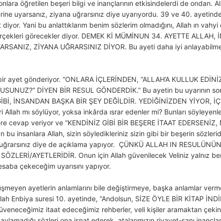
ara öğretilen beşeri bilgi ve inançlarının etkisindelerdi de ondan. Al
lerine uyarsanız, ziyana uğrarsınız diye uyarıyordu. 39 ve 40. ayetinde 
 diyor. Yani bu anlattıklarım benim sözlerim olmadığını, Allah ın vahy
nda gerçekleri görecekler diyor. DEMEK Kİ MÜMİNUN 34. AYETTE ALLA
NIZ, ZİYANA UĞRARSINIZ DİYOR. Bu ayeti daha iyi anlayabilmemiz 
le bir ayet gönderiyor. “ONLARA İÇLERİNDEN, “ALLAH’A KULLUK EDİ
NUZ?” DİYEN BİR RESUL GÖNDERDİK.” Bu ayetin bu uyarının sonund
İN GİBİ, İNSANDAN BAŞKA BİR ŞEY DEĞİLDİR. YEDİĞİNİZDEN YİYOR, İÇ
 Allah mı söylüyor, yoksa inkârda ısrar edenler mi? Bunları söyleyenl
enlere cevap veriyor ve “KENDİNİZ GİBİ BİR BEŞERE İTAAT EDERSENİ
n bu insanlara Allah, sizin söyledikleriniz sizin gibi bir beşerin sözleri
na uğrarsınız diye de açıklama yapıyor. ÇÜNKÜ ALLAH IN RESULÜN
ERİ/AYETLERİDİR. Onun için Allah güvenilecek Veliniz yalnız benim, 
 hesaba çekeceğim uyarısını yapıyor.
düşmeyen ayetlerin anlamlarını bile değiştirmeye, başka anlamlar ver
llah Enbiya suresi 10. ayetinde, “Andolsun, SİZE ÖYLE BİR KİTAP İ
eneceğimiz itaat edeceğimiz rehberler, veli kişiler aramaktan çekinm
aylamadığı sözleri ona isnat ederek, atalarımızın rivayet-sanı inançla