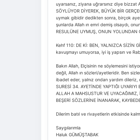
uyarsanız, ziyana uğrarsınız diye bi
SÖYLÜYOR DİYEREK, BÜYÜK BİR GERÇEĞİN
uymak gibidir dedikten sonra, birçok aye
şunlarda Allah ın emri demiş olsaydı, on
RESULÜNE UYMUŞ, ONUN YOLUNDAN G
Kehf 110: DE Kİ: BEN, YALNIZCA SİZİN GİBİ
kavuşmayı umuyorsa, iyi iş yapsın ve Rab
Bakın Allah, Elçisinin ne söylemesini istiy
değil, Allah ın sözleri/ayetleridir. Ben si
ibadet eder, yalnız ondan yardım dile
SURESİ 34. AYETİNDE YAPTIĞI UYARIY
ALLAH A MAHSUSTUR VE UYACAĞIMIZ, İ
BEŞERİ SÖZLERİNE İNANARAK, KAYBED
Dilerim batıl ve rivayetlerin etkisinde kalma
Saygılarımla
Haluk GÜMÜŞTABAK