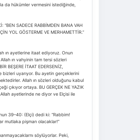
a da hükümler vermesini istediğinde,
Kİ: “BEN SADECE RABBİMDEN BANA VAH
İÇİN YOL GÖSTERME VE MERHAMETTİR.”
lah ın ayetlerine itaat ediyoruz. Onun
Allah ın vahyinin tam tersi sözleri
Bİ BİR BEŞERE İTAAT EDERSENİZ,
izleri uyarıyor. Bu ayetin gerçeklerini
ktedirler. Allah ın sözleri olduğunu kabul
 gerçeği çıkıyor ortaya. BU GERÇEK NE YAZIK
 ayetlerinde ne diyor ve Elçisi ile
nun 39–40: (Elçi) dedi ki: “Rabbim!
 mutlaka pişman olacaklar!”
inanmayacaklarnı söylüyorlar. Peki,