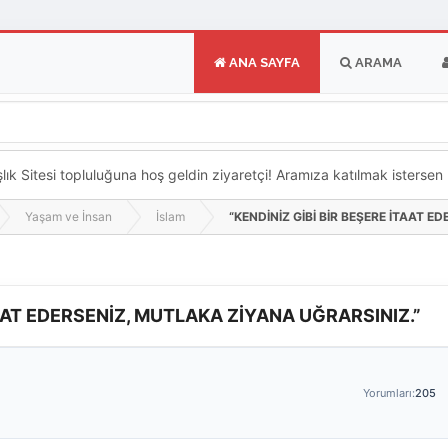
ANA SAYFA
ARAMA
k Sitesi topluluğuna hoş geldin ziyaretçi! Aramıza katılmak istersen ka
Yaşam ve İnsan
İslam
“KENDİNİZ GİBİ BİR BEŞERE İTAAT 
TAAT EDERSENİZ, MUTLAKA ZİYANA UĞRARSINIZ.”
Yorumları:
205