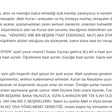
in, aklın ve mantığın kabul etmediği öyle kanıtlar yaratıyoruz ki kendi
n mesajıdır. Allah Kur’an ı anlayalım ve hiç kimseye muhtaç olmayalım di
k açıklar, açıklamadıkları zaten serbest olanlardır, onlardan bahsedil
a düşündürücü olan ise Kur’an dan sorumlu olacağımızı bildirdikten son
etinde, “ KENDİNİZ GİBİ BİR BEŞERE İTAAT EDERSENİZ, MUTLAKA ZİY
 müşriklerin sözleri olduğunu da söyleyerek, bakın bana nasıl bir cevap
EN” ayeti yazar mısınız? İtaata (Uyma) gelince ALLAH a itaat ayrıdır
 itaat ayrıdır. Öğretmene itaat ayrıdır, büyüğe itaat ayrıdır. Sapla
sizin gibi beşerdir diye geçen bir ayet arıyor. Allah uyulması gerekenl
düşünmemizi, aklımızı kullanmamızı emreder. Kur’an da Resulüme uyu
anlayarak ve düşünerek okuyan anlar da ondan. Örneğin şunlar hara
kenleri saymasına gerek yoktur. Allah Elçisine Deki onara diyerek, Fuss
 BİR BEŞERİM. BANA YALNIZCA, SİZİN İLAHINIZIN BİR TEK İLAH 
Y HALİNE O MÜŞRİKLERİN.” Bakın bu ayette Allah ın Elçisi bende si
 ve YALNIZ ONA YÖNELMEMİZ GEREKTİĞİ, ondan başka hiç kimseden mağ