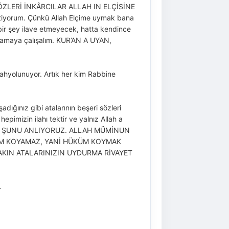
 SÖZLERİ İNKÂRCILAR ALLAH IN ELÇİSİNE
yorum. Çünkü Allah Elçime uymak bana
bir şey ilave etmeyecek, hatta kendince
nlamaya çalışalım. KUR’AN A UYAN,
vahyolunuyor. Artık her kim Rabbine
adığınız gibi atalarının beşeri sözleri
epimizin ilahı tektir ve yalnız Allah a
K AÇIK ŞUNU ANLIYORUZ. ALLAH MÜMİNUN
ÜKÜM KOYAMAZ, YANİ HÜKÜM KOYMAK
SAKIN ATALARINIZIN UYDURMA RİVAYET
.