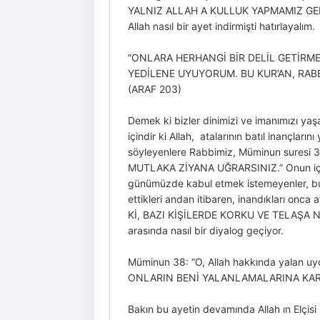
YALNIZ ALLAH A KULLUK YAPMAMIZ GEREKTİ
Allah nasıl bir ayet indirmişti hatırlayalım.
“ONLARA HERHANGİ BİR DELİL GETİRME
YEDİLENE UYUYORUM. BU KUR’AN, RAB
(ARAF 203)
Demek ki bizler dinimizi ve imanımızı yaşa
içindir ki Allah, atalarının batıl inançlar
söyleyenlere Rabbimiz, Müminun suresi 3
MUTLAKA ZİYANA UĞRARSINIZ.” Onun için All
günümüzde kabul etmek istemeyenler, bu söz
ettikleri andan itibaren, inandıkları onca
Kİ, BAZI KİŞİLERDE KORKU VE TELAŞA NEDE
arasında nasıl bir diyalog geçiyor.
Müminun 38: “O, Allah hakkında yalan uydu
ONLARIN BENİ YALANLAMALARINA KARŞI BA
Bakın bu ayetin devamında Allah ın Elçisi 