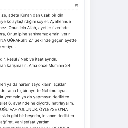
#1
mize, adeta Kur’an dan uzak bir din
ye kolaylaştırdığını söyler. Ayetlerinde
mez. Onun için Allah, ayetler üzerinde
ra, Onun ipine sarılmamız emrini verir.
ANA UĞRARSINIZ.” Şeklinde geçen ayette
 veriyor.
. Resul / Nebiye itaat ayrıdır.
 saman karışmasın. Ama önce Muminin 34
eri ya da haram saydıklarını açıklar,
n der ama hiçbir ayette Nebime uyun
mdır yemeyin ya da yapmayın dedikten
ilet 6. ayetinde ne diyordu hatırlayalım.
OLDUĞU VAHYOLUNUR. ÖYLEYSE O’NA
zin gibi bir beşerim, insanım dedikten
firet, yani şefaat yardım