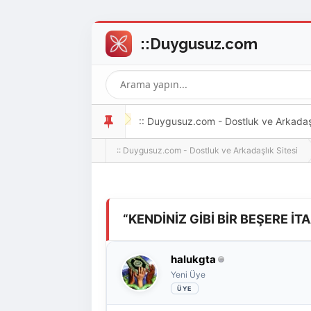
:: Duygusuz.com - Dostluk ve Arkadaşlı
:: Duygusuz.com - Dostluk ve Arkadaşlık Sitesi
oldukça kolay ve zahmetsizdir.
Derecelendirme: 0/5 - 0 oy
1
2
3
4
5
“KENDİNİZ GİBİ BİR BEŞERE İ
halukgta
Yeni Üye