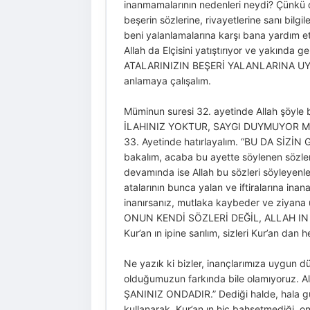
inanmamalarının nedenleri neydi? Çünkü onl
beşerin sözlerine, rivayetlerine sanı bilgi
beni yalanlamalarına karşı bana yardım et
Allah da Elçisini yatıştırıyor ve yakı
ATALARINIZIN BEŞERİ YALANLARINA UYARSA
anlamaya çalışalım.
Müminun suresi 32. ayetinde Allah şöy
İLAHINIZ YOKTUR, SAYGI DUYMUYOR MUSU
33. Ayetinde hatırlayalım. “BU DA SİZ
bakalım, acaba bu ayette söylenen sözleri
devamında ise Allah bu sözleri söyley
atalarının bunca yalan ve iftiralarına inana
inanırsanız, mutlaka kaybeder ve ziya
ONUN KENDİ SÖZLERİ DEĞİL, ALLAH IN SÖZL
Kur’an ın ipine sarılım, sizleri Kur’an dan
Ne yazık ki bizler, inançlarımıza uygun 
olduğumuzun farkında bile olamıyoruz. A
ŞANINIZ ONDADIR.” Dediği halde, hala güv
kullanarak, Kur’an ın hiç bahsetmediği, on