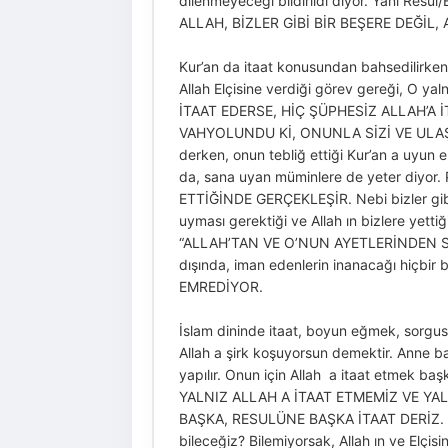
dilenmeyeceği bildirildi diyor. Yani Res
ALLAH, BİZLER GİBİ BİR BEŞERE DEĞİ
Kur’an da itaat konusundan bahsedilirke
Allah Elçisine verdiği görev gereği, O ya
İTAAT EDERSE, HİÇ ŞÜPHESİZ ALLAH’A İTAA
VAHYOLUNDU Kİ, ONUNLA SİZİ VE ULAŞTIĞI 
derken, onun tebliğ ettiği Kur’an a uyun e
da, sana uyan müminlere de yeter diyo
ETTİĞİNDE GERÇEKLEŞİR. Nebi bizler gibi bi
uyması gerektiği ve Allah ın bizlere yettiğ
“ALLAH’TAN VE O’NUN AYETLERİNDEN SON
dışında, iman edenlerin inanacağı hiçb
EMREDİYOR.
İslam dininde itaat, boyun eğmek, sorgusuz
Allah a şirk koşuyorsun demektir. Anne ba
yapılır. Onun için Allah a itaat etmek
YALNIZ ALLAH A İTAAT ETMEMİZ VE YA
BAŞKA, RESULÜNE BAŞKA İTAAT DERİZ. Günü
bileceğiz? Bilemiyorsak, Allah ın ve Elç