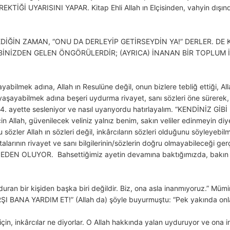
Ğİ UYARISINI YAPAR. Kitap Ehli Allah ın Elçisinden, vahyin dışınd
DİĞİN ZAMAN, “ONU DA DERLEYİP GETİRSEYDİN YA!” DERLER. DE 
BİNİZDEN GELEN ÖNGÖRÜLERDİR; (AYRICA) İNANAN BİR TOPLUM 
yabilmek adına, Allah ın Resulüne değil, onun bizlere tebliğ ettiği, Al
ını yaşayabilmek adına beşeri uydurma rivayet, sanı sözleri öne sürerek, 
4. ayette sesleniyor ve nasıl uyarıyordu hatırlayalım. “KENDİNİZ Gİ
ah, güvenilecek veliniz yalnız benim, sakın veliler edinmeyin diye b
ler Allah ın sözleri değil, inkârcıların sözleri olduğunu söyleyebilme
 atalarının rivayet ve sanı bilgilerinin/sözlerin doğru olmayabileceği
N OLUYOR. Bahsettiğimiz ayetin devamına baktığımızda, bakın Allah
ran bir kişiden başka biri değildir. Biz, ona asla inanmıyoruz.” Mümi
NA YARDIM ET!” (Allah da) şöyle buyurmuştu: “Pek yakında onlar
için, inkârcılar ne diyorlar. O Allah hakkında yalan uyduruyor ve ona 