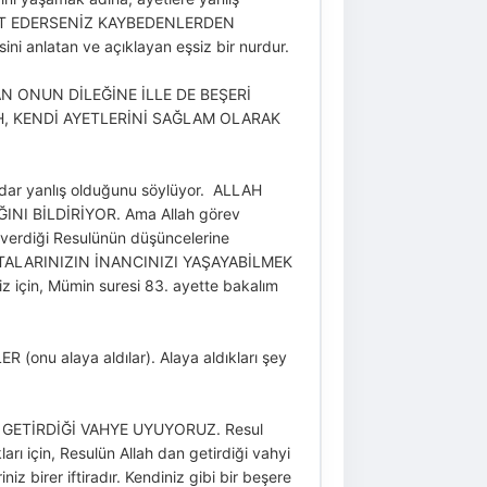
İTAAT EDERSENİZ KAYBEDENLERDEN
ni anlatan ve açıklayan eşsiz bir nurdur.
N ONUN DİLEĞİNE İLLE DE BEŞERİ
H, KENDİ AYETLERİNİ SAĞLAM OLARAK
 kadar yanlış olduğunu söylüyor. ALLAH
I BİLDİRİYOR. Ama Allah görev
ev verdiği Resulünün düşüncelerine
 ATALARINIZIN İNANCINIZI YAŞAYABİLMEK
için, Mümin suresi 83. ayette bakalım
u alaya aldılar). Alaya aldıkları şey
NUN GETİRDİĞİ VAHYE UYUYORUZ. Resul
ları için, Resulün Allah dan getirdiği vahyi
iz birer iftiradır. Kendiniz gibi bir beşere