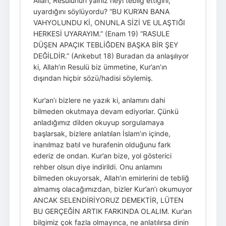
Allah, Resulünün yalnız neyi tebliğ ettiğini,
uyardığını söylüyordu? “BU KUR’AN BANA
VAHYOLUNDU Kİ, ONUNLA SİZİ VE ULAŞTIĞI
HERKESİ UYARAYIM.” (Enam 19) “RASULE
DÜŞEN APAÇIK TEBLİĞDEN BAŞKA BİR ŞEY
DEĞİLDİR.” (Ankebut 18) Buradan da anlaşılıyor
ki, Allah’ın Resulü biz ümmetine, Kur’an’ın
dışından hiçbir sözü/hadisi söylemiş.
Kur’an’ı bizlere ne yazık ki, anlamını dahi
bilmeden okutmaya devam ediyorlar. Çünkü
anladığımız dilden okuyup sorgulamaya
başlarsak, bizlere anlatılan İslam’ın içinde,
inanılmaz batıl ve hurafenin olduğunu fark
ederiz de ondan. Kur’an bize, yol gösterici
rehber olsun diye indirildi. Onu anlamını
bilmeden okuyorsak, Allah’ın emirlerini de tebliğ
almamış olacağımızdan, bizler Kur’an’ı okumuyor
ANCAK SELENDİRİYORUZ DEMEKTİR, LÜTEN
BU GERÇEĞİN ARTIK FARKINDA OLALIM. Kur’an
bilgimiz çok fazla olmayınca, ne anlatılırsa dinin