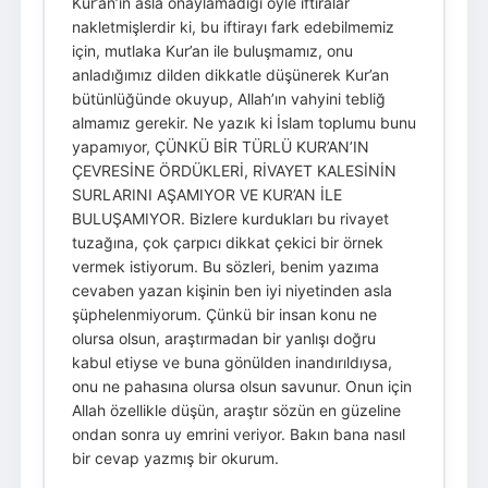
Kur’an’ın asla onaylamadığı öyle iftiralar
nakletmişlerdir ki, bu iftirayı fark edebilmemiz
için, mutlaka Kur’an ile buluşmamız, onu
anladığımız dilden dikkatle düşünerek Kur’an
bütünlüğünde okuyup, Allah’ın vahyini tebliğ
almamız gerekir. Ne yazık ki İslam toplumu bunu
yapamıyor, ÇÜNKÜ BİR TÜRLÜ KUR’AN’IN
ÇEVRESİNE ÖRDÜKLERİ, RİVAYET KALESİNİN
SURLARINI AŞAMIYOR VE KUR’AN İLE
BULUŞAMIYOR. Bizlere kurdukları bu rivayet
tuzağına, çok çarpıcı dikkat çekici bir örnek
vermek istiyorum. Bu sözleri, benim yazıma
cevaben yazan kişinin ben iyi niyetinden asla
şüphelenmiyorum. Çünkü bir insan konu ne
olursa olsun, araştırmadan bir yanlışı doğru
kabul etiyse ve buna gönülden inandırıldıysa,
onu ne pahasına olursa olsun savunur. Onun için
Allah özellikle düşün, araştır sözün en güzeline
ondan sonra uy emrini veriyor. Bakın bana nasıl
bir cevap yazmış bir okurum.