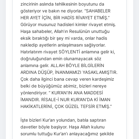
zincirinin aslında tehlikesinin boyutunu da
gösteriyor ve bakın ne diyorlar. “SAHABELER
HER AYET İÇİN, BİR HADİS RİVAYET ETMİŞ.”
Görüyor musunuz hadisleri kimler rivayet etmiş.
Haşa sahabeler, Allah’ın Resulünün unuttuğu
eksik bıraktığı bir şey mi varda, onlar hadis
nakledip ayetlerin anlaşılmasını sağlıyorlar.
Hatırlatırım rivayet SÖYLENTİ anlamına gelir ki,
doğruluğundan emin olunamayacak söz
anlamına gelir. ALLAH BÖYLE BİLGİLERİN
ARDINA DÜŞÜP, İNANMAMIZI YASAKLAMIŞTIR.
Çok daha ilginci bana cevap veren kardeşimiz
belki de büyüğümüz abimiz, bizleri nereye
yönlendiriyor. “ KUR’AN’IN ANA MADDESİ
İMANDIR. RİSALE-İ NUR KUR’AN’DA Kİ İMAN
HAKİKATLERİNİ, ÇOK GÜZEL TEFSİR ETMİŞ.”
İşte bizleri Kur’an yolundan, batıla saptıran
davetler böyle başlıyor. Haşa Allah kulunu
sorumlu tuttuğu Kur’an’ı anlayacağımız şekilde