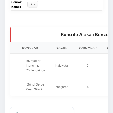
Sonraki
Konu
»
Konu ile Alakalı Benzer 
KONULAR
YAZAR
YORUMLAR
OK
Rivayetler
İnancımızı
halukgta
0
Yönlendirince
'Gönül Serce
Yaeşaren
5
1
Kusu Gibidir ..