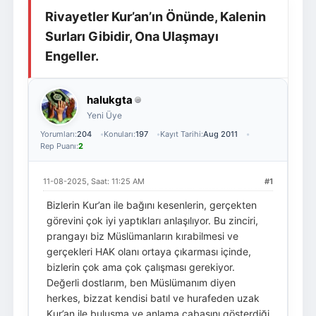
Rivayetler Kur’an’ın Önünde, Kalenin
Giriş Yap
Üye Ol
Surları Gibidir, Ona Ulaşmayı
Engeller.
halukgta
Yeni Üye
Yorumları:
204
Konuları:
197
Kayıt Tarihi:
Aug 2011
Rep Puanı:
2
11-08-2025, Saat: 11:25 AM
#1
Bizlerin Kur’an ile bağını kesenlerin, gerçekten
görevini çok iyi yaptıkları anlaşılıyor. Bu zinciri,
prangayı biz Müslümanların kırabilmesi ve
gerçekleri HAK olanı ortaya çıkarması içinde,
bizlerin çok ama çok çalışması gerekiyor.
Değerli dostlarım, ben Müslümanım diyen
herkes, bizzat kendisi batıl ve hurafeden uzak
Kur’an ile buluşma ve anlama çabasını gösterdiği