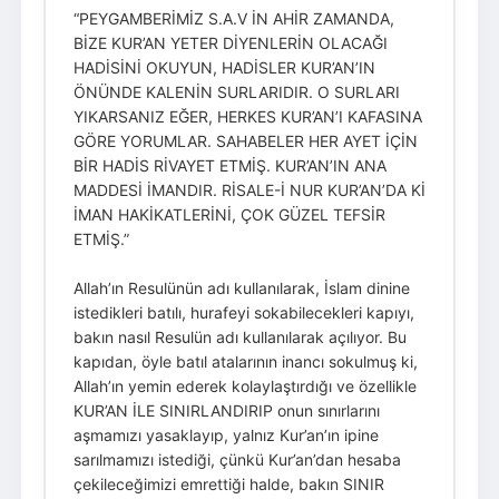
“PEYGAMBERİMİZ S.A.V İN AHİR ZAMANDA,
BİZE KUR’AN YETER DİYENLERİN OLACAĞI
HADİSİNİ OKUYUN, HADİSLER KUR’AN’IN
ÖNÜNDE KALENİN SURLARIDIR. O SURLARI
YIKARSANIZ EĞER, HERKES KUR’AN’I KAFASINA
GÖRE YORUMLAR. SAHABELER HER AYET İÇİN
BİR HADİS RİVAYET ETMİŞ. KUR’AN’IN ANA
MADDESİ İMANDIR. RİSALE-İ NUR KUR’AN’DA Kİ
İMAN HAKİKATLERİNİ, ÇOK GÜZEL TEFSİR
ETMİŞ.”
Allah’ın Resulünün adı kullanılarak, İslam dinine
istedikleri batılı, hurafeyi sokabilecekleri kapıyı,
bakın nasıl Resulün adı kullanılarak açılıyor. Bu
kapıdan, öyle batıl atalarının inancı sokulmuş ki,
Allah’ın yemin ederek kolaylaştırdığı ve özellikle
KUR’AN İLE SINIRLANDIRIP onun sınırlarını
aşmamızı yasaklayıp, yalnız Kur’an’ın ipine
sarılmamızı istediği, çünkü Kur’an’dan hesaba
çekileceğimizi emrettiği halde, bakın SINIR