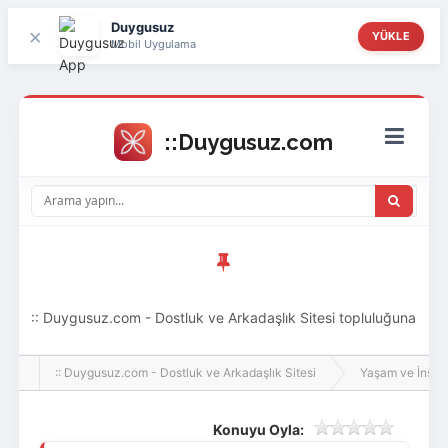
Duygusuz
×
YÜKLE
Mobil Uygulama
:: Duygusuz.com - Dostluk ve Arkadaşlık Sitesi topluluğuna
hoş geldin ziyaretçi! Aramıza katılmak istersen kayıt
:: Duygusuz.com - Dostluk ve Arkadaşlık Sitesi
Yaşam ve İnsan
olabilirsin, oldukça kolay ve zahmetsizdir.
Konuyu Oyla: