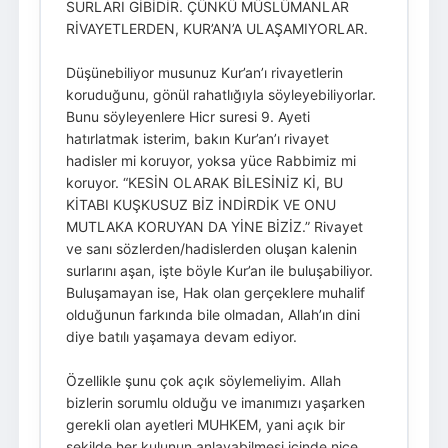
SURLARI GİBİDİR. ÇÜNKÜ MÜSLÜMANLAR
RİVAYETLERDEN, KUR’AN’A ULAŞAMIYORLAR.
Düşünebiliyor musunuz Kur’an’ı rivayetlerin
koruduğunu, gönül rahatlığıyla söyleyebiliyorlar.
Bunu söyleyenlere Hicr suresi 9. Ayeti
hatırlatmak isterim, bakın Kur’an’ı rivayet
hadisler mi koruyor, yoksa yüce Rabbimiz mi
koruyor. “KESİN OLARAK BİLESİNİZ Kİ, BU
KİTABI KUŞKUSUZ BİZ İNDİRDİK VE ONU
MUTLAKA KORUYAN DA YİNE BİZİZ.” Rivayet
ve sanı sözlerden/hadislerden oluşan kalenin
surlarını aşan, işte böyle Kur’an ile buluşabiliyor.
Buluşamayan ise, Hak olan gerçeklere muhalif
olduğunun farkında bile olmadan, Allah’ın dini
diye batılı yaşamaya devam ediyor.
Özellikle şunu çok açık söylemeliyim. Allah
bizlerin sorumlu olduğu ve imanımızı yaşarken
gerekli olan ayetleri MUHKEM, yani açık bir
şekilde her kulunun anlayabilmesi içinde nice