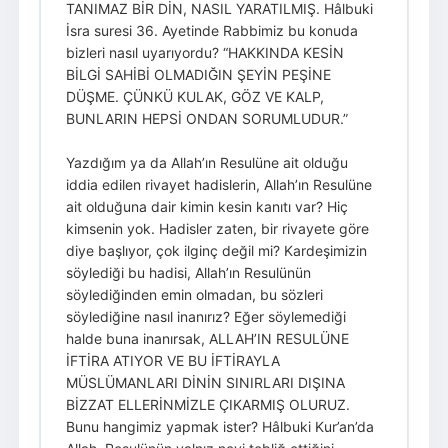
TANIMAZ BİR DİN, NASIL YARATILMIŞ. Hâlbuki
İsra suresi 36. Ayetinde Rabbimiz bu konuda
bizleri nasıl uyarıyordu? “HAKKINDA KESİN
BİLGİ SAHİBİ OLMADIĞIN ŞEYİN PEŞİNE
DÜŞME. ÇÜNKÜ KULAK, GÖZ VE KALP,
BUNLARIN HEPSİ ONDAN SORUMLUDUR.”
Yazdığım ya da Allah’ın Resulüne ait olduğu
iddia edilen rivayet hadislerin, Allah’ın Resulüne
ait olduğuna dair kimin kesin kanıtı var? Hiç
kimsenin yok. Hadisler zaten, bir rivayete göre
diye başlıyor, çok ilginç değil mi? Kardeşimizin
söylediği bu hadisi, Allah’ın Resulünün
söylediğinden emin olmadan, bu sözleri
söylediğine nasıl inanırız? Eğer söylemediği
halde buna inanırsak, ALLAH’IN RESULÜNE
İFTİRA ATIYOR VE BU İFTİRAYLA
MÜSLÜMANLARI DİNİN SINIRLARI DIŞINA
BİZZAT ELLERİNMİZLE ÇIKARMIŞ OLURUZ.
Bunu hangimiz yapmak ister? Hâlbuki Kur’an’da