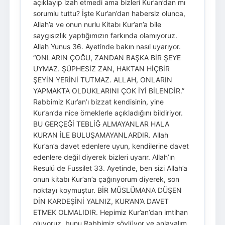
açıklayıp izah etmedi ama bizleri Kur’an’dan mı
sorumlu tuttu? İşte Kur’an’dan habersiz olunca,
Allah’a ve onun nurlu Kitabı Kur’an’a bile
saygısızlık yaptığımızın farkında olamıyoruz.
Allah Yunus 36. Ayetinde bakın nasıl uyarıyor.
“ONLARIN ÇOĞU, ZANDAN BAŞKA BİR ŞEYE
UYMAZ. ŞÜPHESİZ ZAN, HAKTAN HİÇBİR
ŞEYİN YERİNİ TUTMAZ. ALLAH, ONLARIN
YAPMAKTA OLDUKLARINI ÇOK İYİ BİLENDİR.”
Rabbimiz Kur’an’ı bizzat kendisinin, yine
Kur’an’da nice örneklerle açıkladığını bildiriyor.
BU GERÇEĞİ TEBLİĞ ALMAYANLAR HALA
KUR’AN İLE BULUŞAMAYANLARDIR. Allah
Kur’an’a davet edenlere uyun, kendilerine davet
edenlere değil diyerek bizleri uyarır. Allah’ın
Resulü de Fussilet 33. Ayetinde, ben sizi Allah’a
onun kitabı Kur’an’a çağırıyorum diyerek, son
noktayı koymuştur. BİR MÜSLÜMANA DÜŞEN
DİN KARDEŞİNİ YALNIZ, KUR’AN’A DAVET
ETMEK OLMALIDIR. Hepimiz Kur’an’dan imtihan
oluyoruz, bunu Rabbimiz söylüyor ve anlayalım