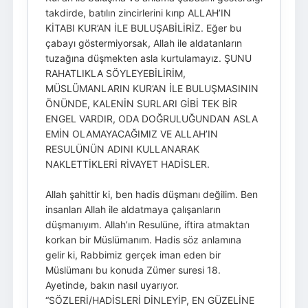
takdirde, batılın zincirlerini kırıp ALLAH’IN
KİTABI KUR’AN İLE BULUŞABİLİRİZ. Eğer bu
çabayı göstermiyorsak, Allah ile aldatanların
tuzağına düşmekten asla kurtulamayız. ŞUNU
RAHATLIKLA SÖYLEYEBİLİRİM,
MÜSLÜMANLARIN KUR’AN İLE BULUŞMASININ
ÖNÜNDE, KALENİN SURLARI GİBİ TEK BİR
ENGEL VARDIR, ODA DOĞRULUĞUNDAN ASLA
EMİN OLAMAYACAĞIMIZ VE ALLAH’IN
RESULÜNÜN ADINI KULLANARAK
NAKLETTİKLERİ RİVAYET HADİSLER.
Allah şahittir ki, ben hadis düşmanı değilim. Ben
insanları Allah ile aldatmaya çalışanların
düşmanıyım. Allah’ın Resulüne, iftira atmaktan
korkan bir Müslümanım. Hadis söz anlamına
gelir ki, Rabbimiz gerçek iman eden bir
Müslümanı bu konuda Zümer suresi 18.
Ayetinde, bakın nasıl uyarıyor.
“SÖZLERİ/HADİSLERİ DİNLEYİP, EN GÜZELİNE