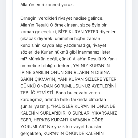
Allah’ın emri zannediyoruz.
Örneğini verdikleri rivayet hadise gelince.
Allah’ın Resulü O örnek insan, sizce öyle bir
zaman gelecek ki, BİZE KUR’AN YETER diyenler
çıkacak diyerek, ümmetini hiçbir zaman
kendisinin kayda alıp yazdırmadığı, rivayet
sözleri de Kur’an hükmü gibi inanmamızı ister
mi? Mümkün değil, çünkü Allah’ın Resulü Kur’an’ı
ümmetine tebliğ ederken, YALNIZ KUR’AN’IN
İPİNE SARILIN ONUN SINIRLARININ DIŞINA
SAKIN ÇIKMAYIN, YANİ KUR’AN SİZLERE YETER,
ÇÜNKÜ ONDAN SORUMLUSUNUZ AYETLERİNİ
TEBLİĞ ETMİŞTİ. Bana bu cevabı veren
kardeşimiz, aslında belki farkında olmadan
şunları yazmış. “HADİSLER KUR’AN’IN ÖNÜNDE
KALENİN SURLARIDIR. O SURLARI YIKARSANIZ
EĞER, HERKES KUR’AN’I KAFASINA GÖRE
YORUMLAR” Ne yazık ki rivayet hadisler
gerçekten, KUR’AN’IN ÖNÜNDE KALENİN