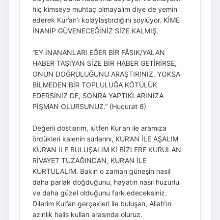
hiç kimseye muhtaç olmayalım diye de yemin
ederek Kur’an’ı kolaylaştırdığını söylüyor. KİME
İNANIP GÜVENECEĞİNİZ SİZE KALMIŞ.
“EY İNANANLAR! EĞER BİR FÂSIK/YALAN
HABER TAŞIYAN SİZE BİR HABER GETİRİRSE,
ONUN DOĞRULUĞUNU ARAŞTIRINIZ. YOKSA
BİLMEDEN BİR TOPLULUĞA KÖTÜLÜK
EDERSİNİZ DE, SONRA YAPTIKLARINIZA
PİŞMAN OLURSUNUZ.” (Hucurat 6)
Değerli dostlarım, lütfen Kur’an ile aramıza
ördükleri kalenin surlarını, KUR’AN İLE AŞALIM
KUR’AN İLE BULUŞALIM Kİ BİZLERE KURULAN
RİVAYET TUZAĞINDAN, KUR’AN İLE
KURTULALIM. Bakın o zaman güneşin nasıl
daha parlak doğduğunu, hayatın nasıl huzurlu
ve daha güzel olduğunu fark edeceksiniz.
Dilerim Kur’an gerçekleri ile buluşan, Allah’ın
azınlık halis kulları arasında oluruz.