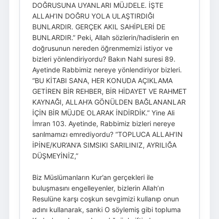
DOĞRUSUNA UYANLARI MÜJDELE. İŞTE
ALLAH’IN DOĞRU YOLA ULAŞTIRDIĞI
BUNLARDIR. GERÇEK AKIL SAHİPLERİ DE
BUNLARDIR.” Peki, Allah sözlerin/hadislerin en
doğrusunun nereden öğrenmemizi istiyor ve
bizleri yönlendiriyordu? Bakın Nahl suresi 89.
Ayetinde Rabbimiz nereye yönlendiriyor bizleri.
“BU KİTABI SANA, HER KONUDA AÇIKLAMA
GETİREN BİR REHBER, BİR HİDAYET VE RAHMET
KAYNAĞI, ALLAH’A GÖNÜLDEN BAĞLANANLAR
İÇİN BİR MÜJDE OLARAK İNDİRDİK.” Yine Ali
İmran 103. Ayetinde, Rabbimiz bizleri nereye
sarılmamızı emrediyordu? “TOPLUCA ALLAH’IN
İPİNE/KUR’AN’A SIMSIKI SARILINIZ, AYRILIĞA
DÜŞMEYİNİZ,”
Biz Müslümanların Kur’an gerçekleri ile
buluşmasını engelleyenler, bizlerin Allah’ın
Resulüne karşı coşkun sevgimizi kullanıp onun
adını kullanarak, sanki O söylemiş gibi topluma