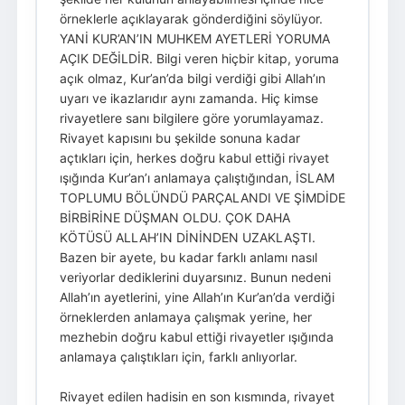
örneklerle açıklayarak gönderdiğini söylüyor.
YANİ KUR’AN’IN MUHKEM AYETLERİ YORUMA
AÇIK DEĞİLDİR. Bilgi veren hiçbir kitap, yoruma
açık olmaz, Kur’an’da bilgi verdiği gibi Allah’ın
uyarı ve ikazlarıdır aynı zamanda. Hiç kimse
rivayetlere sanı bilgilere göre yorumlayamaz.
Rivayet kapısını bu şekilde sonuna kadar
açtıkları için, herkes doğru kabul ettiği rivayet
ışığında Kur’an’ı anlamaya çalıştığından, İSLAM
TOPLUMU BÖLÜNDÜ PARÇALANDI VE ŞİMDİDE
BİRBİRİNE DÜŞMAN OLDU. ÇOK DAHA
KÖTÜSÜ ALLAH’IN DİNİNDEN UZAKLAŞTI.
Bazen bir ayete, bu kadar farklı anlamı nasıl
veriyorlar dediklerini duyarsınız. Bunun nedeni
Allah’ın ayetlerini, yine Allah’ın Kur’an’da verdiği
örneklerden anlamaya çalışmak yerine, her
mezhebin doğru kabul ettiği rivayetler ışığında
anlamaya çalıştıkları için, farklı anlıyorlar.
Rivayet edilen hadisin en son kısmında, rivayet