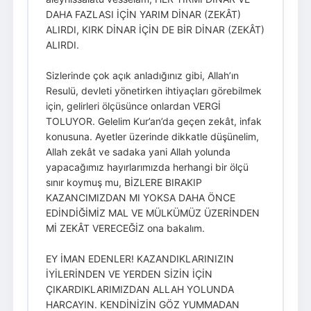
DAHA FAZLASI İÇİN YARIM DİNAR (ZEKÂT)
ALIRDI, KIRK DİNAR İÇİN DE BİR DİNAR (ZEKÂT)
ALIRDI.
Sizlerinde çok açık anladığınız gibi, Allah’ın
Resulü, devleti yönetirken ihtiyaçları görebilmek
için, gelirleri ölçüsünce onlardan VERGİ
TOLUYOR. Gelelim Kur’an’da geçen zekât, infak
konusuna. Ayetler üzerinde dikkatle düşünelim,
Allah zekât ve sadaka yani Allah yolunda
yapacağımız hayırlarımızda herhangi bir ölçü
sınır koymuş mu, BİZLERE BIRAKIP
KAZANCIMIZDAN MI YOKSA DAHA ÖNCE
EDİNDİĞİMİZ MAL VE MÜLKÜMÜZ ÜZERİNDEN
Mİ ZEKÂT VERECEĞİZ ona bakalım.
EY İMAN EDENLER! KAZANDIKLARINIZIN
İYİLERİNDEN VE YERDEN SİZİN İÇİN
ÇIKARDIKLARIMIZDAN ALLAH YOLUNDA
HARCAYIN. KENDİNİZİN GÖZ YUMMADAN