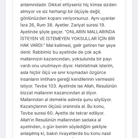
anlamındadır. Dikkat ettiyseniz hiç kimse sizden
almıyor ve siz herhangi bir ölçüyle değil,
gönlünüzden kopanı veriyorsunuz. Aynı uyarılar
İsra 26, Rum 38. Ayetler. Zariyat suresi 19.
Ayetinde şöyle geçer. “ONLARIN MALLARINDA
İSTEYEN VE İSTEMEYEN YOKSULLAR İÇİN BİR
HAK VARDI.” Mal kelimesi, gelir getiren her şeye
denir. Rabbimiz bu ayetinde de çok açık
mallarınızın kazancından, yoksulunda bir payı
vardı onu unutmayın diyor. Hatırlatmak isterim,
asla hiçbir ölçü ve sınır koymadan özgürce
insanların imtihanı gereği kendilerinin vermesini
istiyor. Tevbe 103. Ayetinde ise Allah, Resulünün
bizzat mallarının kazancından al diyor.
Mallarından al demekle aslında şunu söylüyor.
Kazançlarının ölçüsü oranında al. Bu konu,
Tevbe suresi 60. Ayette de tekrar ediliyor.
Allah’ın Resulünün mallarından sadaka al
ayetinden, o gün benim söylediğim şekliyle
anlaşılmış ki, bakın rivayetlerde bu konu nasıl