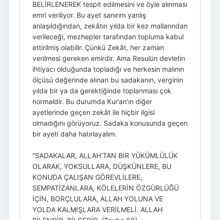
BELİRLENEREK tespit edilmesini ve öyle alınması
emri veriliyor. Bu ayet sanırım yanlış
anlaşıldığından, zekâtın yılda bir kez mallarından
verileceği, mezhepler tarafından topluma kabul
ettirilmiş olabilir. Çünkü Zekât, her zaman
verilmesi gereken emirdir. Ama Resulün devletin
ihtiyacı olduğunda topladığı ve herkesin malının
ölçüsü değerinde alınan bu sadakanın, verginin
yılda bir ya da gerektiğinde toplanması çok
normaldir. Bu durumda Kur’an’ın diğer
ayetlerinde geçen zekât ile hiçbir ilgisi
olmadığını görüyoruz. Sadaka konusunda geçen
bir ayeti daha hatırlayalım.
“SADAKALAR, ALLAH’TAN BİR YÜKÜMLÜLÜK
OLARAK, YOKSULLARA, DÜŞKÜNLERE, BU
KONUDA ÇALIŞAN GÖREVLİLERE,
SEMPATİZANLARA, KÖLELERİN ÖZGÜRLÜĞÜ
İÇİN, BORÇLULARA, ALLAH YOLUNA VE
YOLDA KALMIŞLARA VERİLMELİ. ALLAH