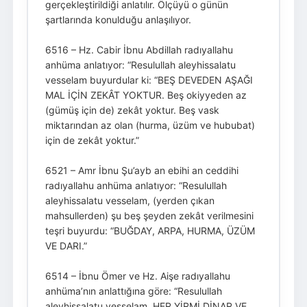
gerçekleştirildiği anlatılır. Ölçüyü o günün
şartlarında konulduğu anlaşılıyor.
6516 – Hz. Cabir İbnu Abdillah radıyallahu
anhüma anlatıyor: “Resulullah aleyhissalatu
vesselam buyurdular ki: “BEŞ DEVEDEN AŞAĞI
MAL İÇİN ZEKÂT YOKTUR. Beş okiyyeden az
(gümüş için de) zekât yoktur. Beş vask
miktarından az olan (hurma, üzüm ve hububat)
için de zekât yoktur.”
6521 – Amr İbnu Şu’ayb an ebihi an ceddihi
radıyallahu anhüma anlatıyor: “Resulullah
aleyhissalatu vesselam, (yerden çıkan
mahsullerden) şu beş şeyden zekât verilmesini
teşri buyurdu: “BUĞDAY, ARPA, HURMA, ÜZÜM
VE DARI.”
6514 – İbnu Ömer ve Hz. Aişe radıyallahu
anhüma’nın anlattığına göre: “Resulullah
aleyhissalatu vesselam, HER YİRMİ DİNAR VE