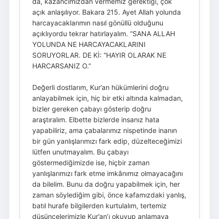
da, kazancımızdan vermemiz gerektiği, çok
açık anlaşılıyor. Bakara 215. Ayet Allah yolunda
harcayacaklarımın nasıl gönüllü olduğunu
açıklıyordu tekrar hatırlayalım. “SANA ALLAH
YOLUNDA NE HARCAYACAKLARINI
SORUYORLAR. DE Kİ: “HAYIR OLARAK NE
HARCARSANIZ O.”
Değerli dostlarım, Kur’an hükümlerini doğru
anlayabilmek için, hiç bir etki altında kalmadan,
bizler gereken çabayı gösterip doğru
araştıralım. Elbette bizlerde insanız hata
yapabiliriz, ama çabalarımız nispetinde inanın
bir gün yanlışlarımızı fark edip, düzelteceğimizi
lütfen unutmayalım. Bu çabayı
göstermediğimizde ise, hiçbir zaman
yanlışlarımızı fark etme imkânımız olmayacağını
da bilelim. Bunu da doğru yapabilmek için, her
zaman söylediğim gibi, önce kafamızdaki yanlış,
batıl hurafe bilgilerden kurtulalım, tertemiz
düşüncelerimizle Kur’an’ı okuyup anlamaya