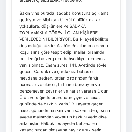
BİLENDİR, BİLGEDİR. (Tevbe 60)
Bakın yine burada, sadaka konusuna açıklama
getiriyor ve Allah’tan bir yükümlülük olarak
yoksullara, düşkünlere ve SADAKA
TOPLAMAKLA GÖREVLİ OLAN KİŞİLERE
VERİLECEĞİNİ BİLDİRİYOR. Bu iki ayeti birlikte
düşündüğümüzde, Allah’ın Resulünün o devrin
koşullarına göre tespit edip, malları oranında
belirlediği bir vergiden bahsediliyor dememiz
yanlış olmaz. Enam suresi 141. Ayetinde şöyle
geçer. “Çardaklı ve çardaksız bahçeler
meydana getiren, tatları birbirinden farklı
hurmalar ve ekinler, birbirine benzeyen ve
benzemeyen zeytinler ve narlar yaratan O’dur.
Ürün verdiğinde ürününden yiyin ve hasat
gününde de hakkını verin.” Bu ayette geçen
hasat gününde hakkını verin sözlerinden, bakın
ayette malınızdan yoksulun hakkını verin diye
anlamışlar. Hâlbuki bu ayette bahsedilen
kazancınızdan olmayana hayır olarak verin