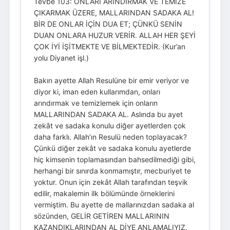
Tevbe 103: ONLARI ARINDIRMAK VE TEMİZE
ÇIKARMAK ÜZERE, MALLARINDAN SADAKA AL!
BİR DE ONLAR İÇİN DUA ET; ÇÜNKÜ SENİN
DUAN ONLARA HUZUR VERİR. ALLAH HER ŞEYİ
ÇOK İYİ İŞİTMEKTE VE BİLMEKTEDİR. (Kur’an
yolu Diyanet işl.)
Bakın ayette Allah Resulüne bir emir veriyor ve
diyor ki, iman eden kullarımdan, onları
arındırmak ve temizlemek için onların
MALLARINDAN SADAKA AL. Aslında bu ayet
zekât ve sadaka konulu diğer ayetlerden çok
daha farklı. Allah’ın Resulü neden toplayacak?
Çünkü diğer zekât ve sadaka konulu ayetlerde
hiç kimsenin toplamasından bahsedilmediği gibi,
herhangi bir sınırda konmamıştır, mecburiyet te
yoktur. Onun için zekât Allah tarafından teşvik
edilir, makalemin ilk bölümünde örneklerini
vermiştim. Bu ayette de mallarınızdan sadaka al
sözünden, GELİR GETİREN MALLARININ
KAZANDIKLARINDAN AL DİYE ANLAMALIYIZ.