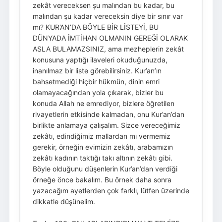
zekât vereceksen şu malından bu kadar, bu
malından şu kadar vereceksin diye bir sınır var
mı? KUR’AN’DA BÖYLE BİR LİSTEYİ, BU
DÜNYADA İMTİHAN OLMANIN GEREĞİ OLARAK
ASLA BULAMAZSINIZ, ama mezheplerin zekât
konusuna yaptığı ilaveleri okuduğunuzda,
inanılmaz bir liste görebilirsiniz. Kur’an’ın
bahsetmediği hiçbir hükmün, dinin emri
olamayacağından yola çıkarak, bizler bu
konuda Allah ne emrediyor, bizlere öğretilen
rivayetlerin etkisinde kalmadan, onu Kur’an’dan
birlikte anlamaya çalışalım. Sizce vereceğimiz
zekâtı, edindiğimiz mallardan mı vermemiz
gerekir, örneğin evimizin zekâtı, arabamızın
zekâtı kadının taktığı takı altının zekâtı gibi.
Böyle olduğunu düşenlerin Kur’an’dan verdiği
örneğe önce bakalım. Bu örnek daha sonra
yazacağım ayetlerden çok farklı, lütfen üzerinde
dikkatle düşünelim.