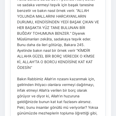
ve sadaka vermeyi teşvik için başak tanesine
benzetir ve bakın nasıl örnek verir. “ALLAH
YOLUNDA MALLARINI HARCAYANLARIN
DURUMU, KENDİSİNDEN YEDİ BAŞAK ÇIKAN VE
HER BAŞAKTA YÜZ TANE BULUNAN BİR
BUĞDAY TOHUMUNA BENZER.“ Diyerek
Müslümanları zekâta, sadakaya teşvik eder.
Bunu daha da ileri götürüp, Bakara 245.
Ayetinde bakın nasıl bir örnek verir “KİMDİR
ALLAH’A GÜZEL BİR BORÇ VERECEK O KİMSE
Kİ, ALLAH’TA O BORCU KENDİSİNE KAT KAT
ÖDESİN”
Bakın Rabbimiz Allah’ın rızasını kazanmak için,
gelirinden ihtiyacı olanlara vermeyi dağıtmayı,
infak etmeyi Allah’a verilen bir borç olarak
görüyor ve diyor ki, Allah’ın huzuruna
geldiğinizde bunun kat kat fazlasını alırsınız.
Peki, bunu insanlar gönüllü mü veriyorlar? Yoksa
günümüzde mezheplerin topluma öğrettiği gibi,