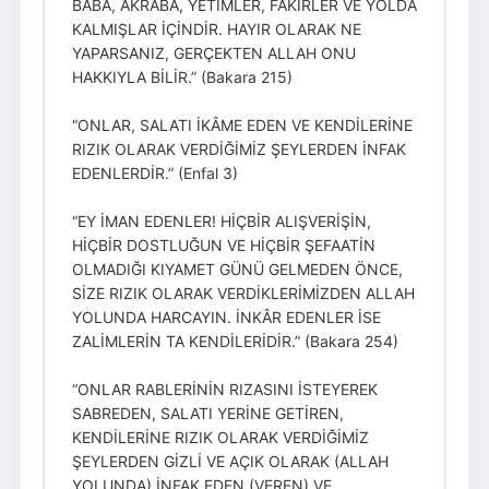
BABA, AKRABA, YETİMLER, FAKİRLER VE YOLDA
KALMIŞLAR İÇİNDİR. HAYIR OLARAK NE
YAPARSANIZ, GERÇEKTEN ALLAH ONU
HAKKIYLA BİLİR.” (Bakara 215)
“ONLAR, SALATI İKÂME EDEN VE KENDİLERİNE
RIZIK OLARAK VERDİĞİMİZ ŞEYLERDEN İNFAK
EDENLERDİR.” (Enfal 3)
“EY İMAN EDENLER! HİÇBİR ALIŞVERİŞİN,
HİÇBİR DOSTLUĞUN VE HİÇBİR ŞEFAATİN
OLMADIĞI KIYAMET GÜNÜ GELMEDEN ÖNCE,
SİZE RIZIK OLARAK VERDİKLERİMİZDEN ALLAH
YOLUNDA HARCAYIN. İNKÂR EDENLER İSE
ZALİMLERİN TA KENDİLERİDİR.” (Bakara 254)
“ONLAR RABLERİNİN RIZASINI İSTEYEREK
SABREDEN, SALATI YERİNE GETİREN,
KENDİLERİNE RIZIK OLARAK VERDİĞİMİZ
ŞEYLERDEN GİZLİ VE AÇIK OLARAK (ALLAH
YOLUNDA) İNFAK EDEN (VEREN) VE