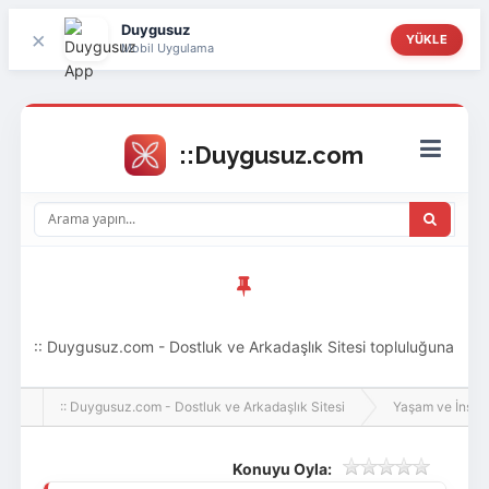
Duygusuz
×
YÜKLE
Mobil Uygulama
:: Duygusuz.com - Dostluk ve Arkadaşlık Sitesi topluluğuna
hoş geldin ziyaretçi! Aramıza katılmak istersen kayıt
:: Duygusuz.com - Dostluk ve Arkadaşlık Sitesi
Yaşam ve İnsan
olabilirsin, oldukça kolay ve zahmetsizdir.
Konuyu Oyla: