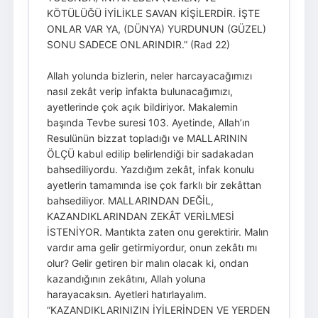
KÖTÜLÜĞÜ İYİLİKLE SAVAN KİŞİLERDİR. İŞTE
ONLAR VAR YA, (DÜNYA) YURDUNUN (GÜZEL)
SONU SADECE ONLARINDIR.” (Rad 22)
Allah yolunda bizlerin, neler harcayacağımızı
nasıl zekât verip infakta bulunacağımızı,
ayetlerinde çok açık bildiriyor. Makalemin
başında Tevbe suresi 103. Ayetinde, Allah’ın
Resulünün bizzat topladığı ve MALLARININ
ÖLÇÜ kabul edilip belirlendiği bir sadakadan
bahsediliyordu. Yazdığım zekât, infak konulu
ayetlerin tamamında ise çok farklı bir zekâttan
bahsediliyor. MALLARINDAN DEĞİL,
KAZANDIKLARINDAN ZEKÂT VERİLMESİ
İSTENİYOR. Mantıkta zaten onu gerektirir. Malın
vardır ama gelir getirmiyordur, onun zekâtı mı
olur? Gelir getiren bir malın olacak ki, ondan
kazandığının zekâtını, Allah yoluna
harayacaksın. Ayetleri hatırlayalım.
“KAZANDIKLARINIZIN İYİLERİNDEN VE YERDEN