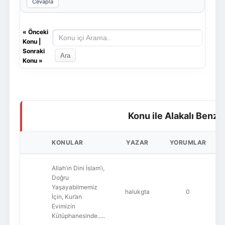
Cevapla
«
Önceki
Konu
|
Sonraki
Konu
»
Konu ile Alakalı Benze
KONULAR
YAZAR
YORUMLAR
Allah’ın Dini İslam’ı,
Doğru
Yaşayabilmemiz
halukgta
0
İçin, Kur’an
Evimizin
Kütüphanesinde.....