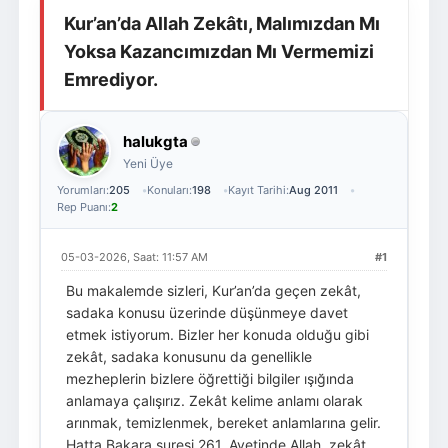
Kur’an’da Allah Zekâtı, Malımızdan Mı
Giriş Yap
Üye Ol
Yoksa Kazancımızdan Mı Vermemizi
Emrediyor.
halukgta
Yeni Üye
Yorumları:
205
Konuları:
198
Kayıt Tarihi:
Aug 2011
Rep Puanı:
2
05-03-2026, Saat: 11:57 AM
#1
Bu makalemde sizleri, Kur’an’da geçen zekât,
sadaka konusu üzerinde düşünmeye davet
etmek istiyorum. Bizler her konuda olduğu gibi
zekât, sadaka konusunu da genellikle
mezheplerin bizlere öğrettiği bilgiler ışığında
anlamaya çalışırız. Zekât kelime anlamı olarak
arınmak, temizlenmek, bereket anlamlarına gelir.
Hatta Bakara suresi 261. Ayetinde Allah, zekât