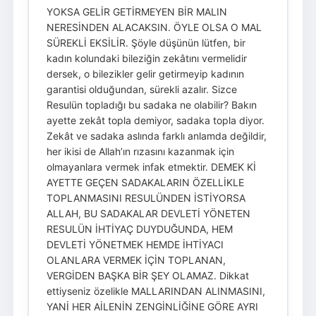
YOKSA GELİR GETİRMEYEN BİR MALIN
NERESİNDEN ALACAKSIN. ÖYLE OLSA O MAL
SÜREKLİ EKSİLİR. Şöyle düşünün lütfen, bir
kadın kolundaki bileziğin zekâtını vermelidir
dersek, o bilezikler gelir getirmeyip kadının
garantisi olduğundan, sürekli azalır. Sizce
Resulün topladığı bu sadaka ne olabilir? Bakın
ayette zekât topla demiyor, sadaka topla diyor.
Zekât ve sadaka aslında farklı anlamda değildir,
her ikisi de Allah’ın rızasını kazanmak için
olmayanlara vermek infak etmektir. DEMEK Kİ
AYETTE GEÇEN SADAKALARIN ÖZELLİKLE
TOPLANMASINI RESULÜNDEN İSTİYORSA
ALLAH, BU SADAKALAR DEVLETİ YÖNETEN
RESULÜN İHTİYAÇ DUYDUĞUNDA, HEM
DEVLETİ YÖNETMEK HEMDE İHTİYACI
OLANLARA VERMEK İÇİN TOPLANAN,
VERGİDEN BAŞKA BİR ŞEY OLAMAZ. Dikkat
ettiyseniz özelikle MALLARINDAN ALINMASINI,
YANİ HER AİLENİN ZENGİNLİĞİNE GÖRE AYRI