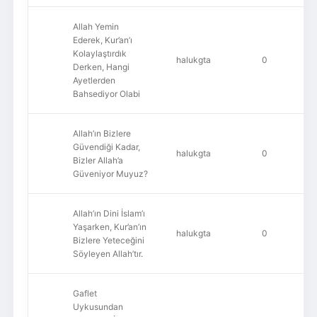
Allah Yemin
Ederek, Kur’an’ı
Kolaylaştırdık
halukgta
0
Derken, Hangi
Ayetlerden
Bahsediyor Olabi
Allah’ın Bizlere
Güvendiği Kadar,
halukgta
0
Bizler Allah’a
Güveniyor Muyuz?
Allah’ın Dini İslam’ı
Yaşarken, Kur’an’ın
halukgta
0
Bizlere Yeteceğini
Söyleyen Allah’tır.
Gaflet
Uykusundan