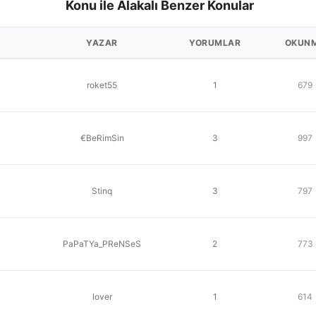
Konu ile Alakalı Benzer Konular
YAZAR
YORUMLAR
OKUN
roket55
1
679
€BeRimSin
3
997
Stinq
3
797
PaPaTYa_PReNSeS
2
773
lover
1
614