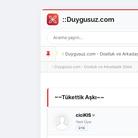
:: Duygusuz.com - Dostluk ve Arkadaşlı
:: Duygusuz.com - Dostluk ve Arkadaşlık Sitesi
oldukça kolay ve zahmetsizdir.
Derecelendirme: 0/5 - 0 oy
1
2
3
4
5
~~Tükettik Aşkı~~
ciciKIS
Yeni Üye