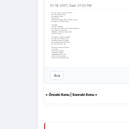
01-18-2007, Saat: 01:03 PM
Gün oldu telaşını yaşadık korkuların
Gün oldu çelişkiler yetti
Biz kopamayız derken
Tükettik aşkı
Mazeretimiz olamazdı kabul edilemezdi yanılgı
Biz başka türlü tükettik aşkı.
Yorulmadık
Yarınları aldatmadık
Bir erkek ve bir kadın nasıl sevmesi gerekiyorsa
Öyle sevdik biz birbirimizi
Ekmeğimizi, zeytinimizi paylaşırken
Tükettik biz aşkı.
Darılmadan kırılmadan incitmeden
Bir başka türlü tükettik aşkı
İçimizdeki heyecan hiç geçmedi
Çok sevdiğimiz halde birbirimizi
Biz yine de tükettik aşkı.
Çok ama çok sevdik birbirimizi
Yarınsızdık
Ama mutluluk düşledik
Tükenmedik, bitmedik
Vazgeçemediklerimiz vardı
Onlarda tükettik aşkımızı
Çok ama çok sevdik birbirimizi.
Ara
«
Önceki Konu
|
Sonraki Konu
»