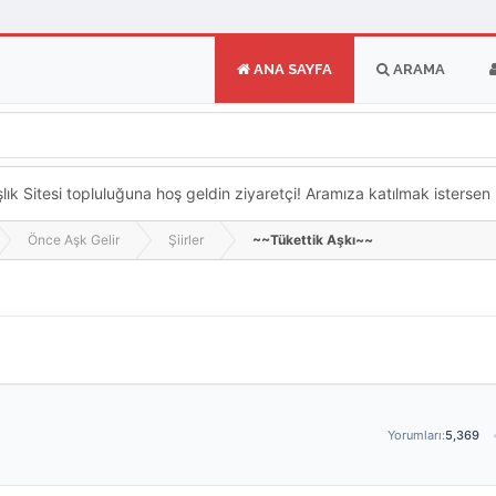
ANA SAYFA
ARAMA
k Sitesi topluluğuna hoş geldin ziyaretçi! Aramıza katılmak istersen ka
Önce Aşk Gelir
Şiirler
~~Tükettik Aşkı~~
Yorumları:
5,369