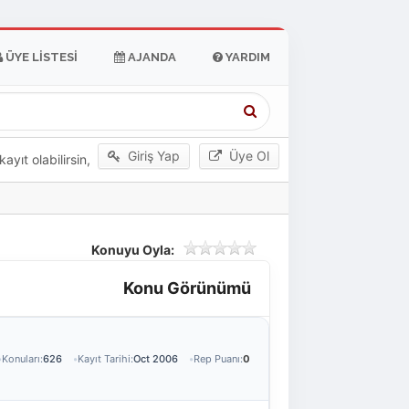
ÜYE LISTESI
AJANDA
YARDIM
Giriş Yap
Üye Ol
yıt olabilirsin,
Konuyu Oyla:
Konu Görünümü
Konuları:
626
Kayıt Tarihi:
Oct 2006
Rep Puanı:
0