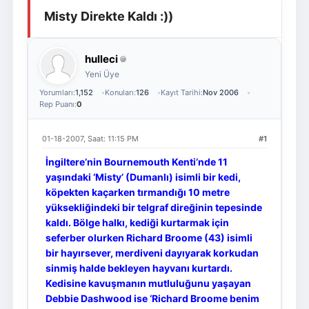
Misty Direkte Kaldı :))
Giriş Yap
Üye Ol
hulleci
Yeni Üye
Yorumları:
1,152
Konuları:
126
Kayıt Tarihi:
Nov 2006
Rep Puanı:
0
01-18-2007, Saat: 11:15 PM
#1
İngiltere’nin Bournemouth Kenti’nde 11
yaşındaki ‘Misty’ (Dumanlı) isimli bir kedi,
köpekten kaçarken tırmandığı 10 metre
yüksekliğindeki bir telgraf direğinin tepesinde
kaldı. Bölge halkı, kediği kurtarmak için
seferber olurken Richard Broome (43) isimli
bir hayırsever, merdiveni dayıyarak korkudan
sinmiş halde bekleyen hayvanı kurtardı.
Kedisine kavuşmanın mutluluğunu yaşayan
Debbie Dashwood ise ‘Richard Broome benim