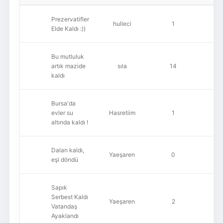
Prezervatifler
hulleci
1
Elde Kaldı :))
Bu mutluluk
artık mazide
sıla
14
2
kaldı
Bursa'da
evler su
Hasretiim
1
altında kaldı !
Dalan kaldı,
Yaeşaren
0
eşi döndü
Sapık
Serbest Kaldı
Yaeşaren
2
Vatandaş
Ayaklandı