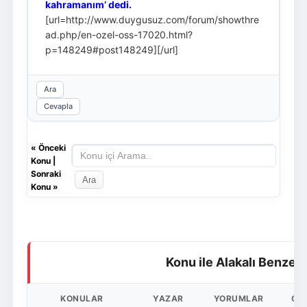
kahramanım’ dedi.
[url=http://www.duygusuz.com/forum/showthre
ad.php/en-ozel-oss-17020.html?
p=148249#post148249][/url]
Ara
Cevapla
«
Önceki
Konu
|
Sonraki
Konu
»
Konu ile Alakalı Benzer
KONULAR
YAZAR
YORUMLAR
OK