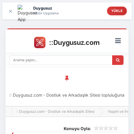
Duygusuz
×
YÜKLE
Mobil Uygulama
:: Duygusuz.com - Dostluk ve Arkadaşlık Sitesi topluluğuna
hoş geldin ziyaretçi! Aramıza katılmak istersen kayıt
:: Duygusuz.com - Dostluk ve Arkadaşlık Sitesi
Yaşam ve İnsan
olabilirsin, oldukça kolay ve zahmetsizdir.
Konuyu Oyla: