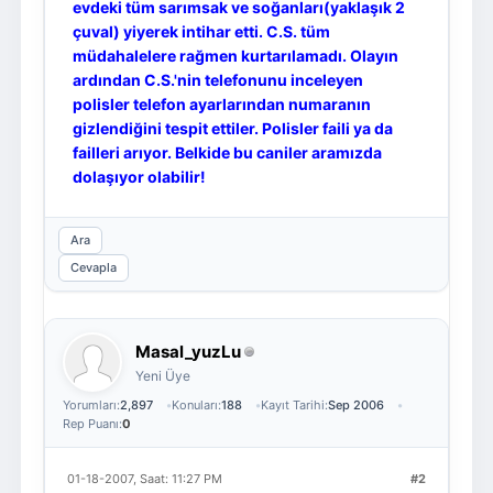
evdeki tüm sarımsak ve soğanları(yaklaşık 2
çuval) yiyerek intihar etti. C.S. tüm
müdahalelere rağmen kurtarılamadı. Olayın
ardından C.S.'nin telefonunu inceleyen
polisler telefon ayarlarından numaranın
gizlendiğini tespit ettiler. Polisler faili ya da
failleri arıyor. Belkide bu caniler aramızda
dolaşıyor olabilir!
Ara
Cevapla
Masal_yuzLu
Yeni Üye
Yorumları:
2,897
Konuları:
188
Kayıt Tarihi:
Sep 2006
Rep Puanı:
0
01-18-2007, Saat: 11:27 PM
#2