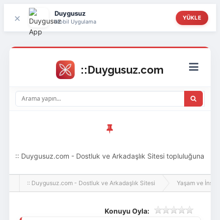
Duygusuz
×
YÜKLE
Mobil Uygulama
:: Duygusuz.com - Dostluk ve Arkadaşlık Sitesi topluluğuna
hoş geldin ziyaretçi! Aramıza katılmak istersen kayıt
:: Duygusuz.com - Dostluk ve Arkadaşlık Sitesi
Yaşam ve İnsan
olabilirsin, oldukça kolay ve zahmetsizdir.
Konuyu Oyla: