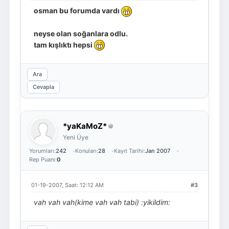
osman bu forumda vardı
neyse olan soğanlara odlu.
tam kışlıktı hepsi
Ara
Cevapla
*yaKaMoZ*
Yeni Üye
Yorumları:
242
Konuları:
28
Kayıt Tarihi:
Jan 2007
Rep Puanı:
0
01-19-2007, Saat: 12:12 AM
#3
vah vah vah(kime vah vah tabi) :yikildim: