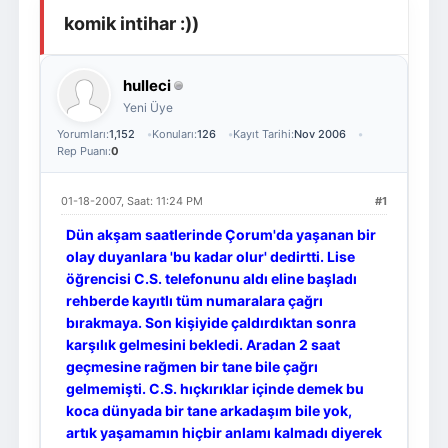
komik intihar :))
Giriş Yap
Üye Ol
hulleci
Yeni Üye
Yorumları:
1,152
Konuları:
126
Kayıt Tarihi:
Nov 2006
Rep Puanı:
0
01-18-2007, Saat: 11:24 PM
#1
Dün akşam saatlerinde Çorum'da yaşanan bir
olay duyanlara 'bu kadar olur' dedirtti. Lise
öğrencisi C.S. telefonunu aldı eline başladı
rehberde kayıtlı tüm numaralara çağrı
bırakmaya. Son kişiyide çaldırdıktan sonra
karşılık gelmesini bekledi. Aradan 2 saat
geçmesine rağmen bir tane bile çağrı
gelmemişti. C.S. hıçkırıklar içinde demek bu
koca dünyada bir tane arkadaşım bile yok,
artık yaşamamın hiçbir anlamı kalmadı diyerek