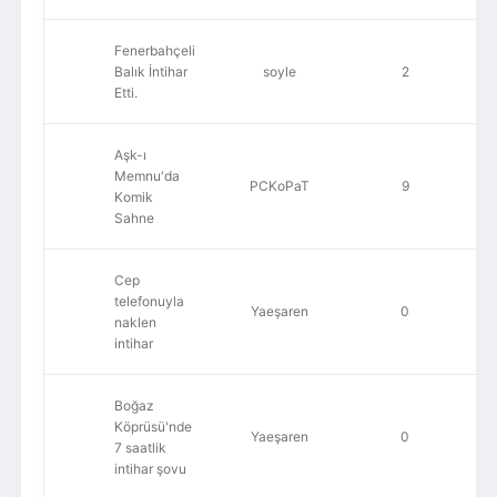
Fenerbahçeli
Balık İntihar
soyle
2
Etti.
Aşk-ı
Memnu'da
PCKoPaT
9
Komik
Sahne
Cep
telefonuyla
Yaeşaren
0
naklen
intihar
Boğaz
Köprüsü'nde
Yaeşaren
0
7 saatlik
intihar şovu