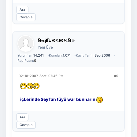
Ara
Cevapla
Ñ•qÏÎ± ÐºJÐ¼Ñ
Yeni Üye
Yorumları:
14,241
Konuları:
1,071
Kayıt Tarihi:
Sep 2006
Rep Puanı:
0
02-18-2007, Saat: 07:46 PM
#9
içLerinde $eyTan tüyü war bunnarın
Ara
Cevapla