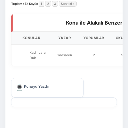
Toplam (3) Sayfa:
1
2
3
Sonraki »
Konu ile Alakalı Benzer K
KONULAR
YAZAR
YORUMLAR
OKUN
KadinLara
Yaeşaren
2
912
Dair...
Konuyu Yazdır