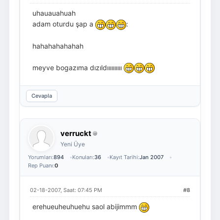
uhauauahuah
adam oturdu şap a
:
hahahahahahah
meyve bogazıma dızıldıııııııııı
Cevapla
verruckt
Yeni Üye
Yorumları:
894
Konuları:
36
Kayıt Tarihi:
Jan 2007
Rep Puanı:
0
02-18-2007, Saat: 07:45 PM
#8
erehueuheuhuehu saol abijimmm