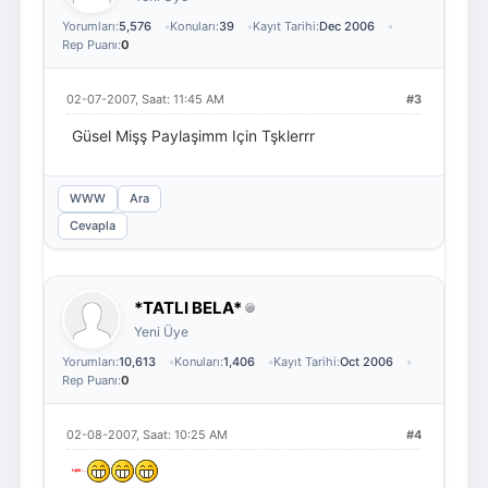
Yorumları:
5,576
Konuları:
39
Kayıt Tarihi:
Dec 2006
Rep Puanı:
0
02-07-2007, Saat: 11:45 AM
#3
Güsel Mişş Paylaşimm Için Tşklerrr
WWW
Ara
Cevapla
*TATLI BELA*
Yeni Üye
Yorumları:
10,613
Konuları:
1,406
Kayıt Tarihi:
Oct 2006
Rep Puanı:
0
02-08-2007, Saat: 10:25 AM
#4
tşklr.....