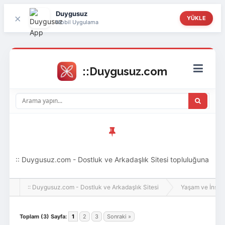
Duygusuz
×
YÜKLE
Mobil Uygulama
:: Duygusuz.com - Dostluk ve Arkadaşlık Sitesi topluluğuna
hoş geldin ziyaretçi! Aramıza katılmak istersen kayıt
:: Duygusuz.com - Dostluk ve Arkadaşlık Sitesi
Yaşam ve İnsan
olabilirsin, oldukça kolay ve zahmetsizdir.
Toplam (3) Sayfa:
1
2
3
Sonraki »