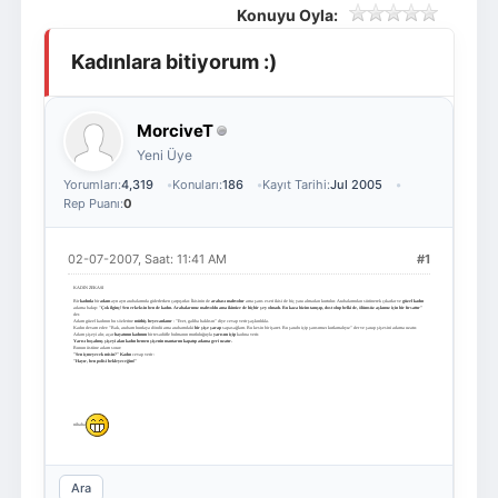
Konuyu Oyla:
Giriş Yap
Üye Ol
Kadınlara bitiyorum :)
MorciveT
Yeni Üye
Yorumları:
4,319
Konuları:
186
Kayıt Tarihi:
Jul 2005
Rep Puanı:
0
02-07-2007, Saat: 11:41 AM
#1
KADIN ZEKASI
Bir
kadınla
bir
adam
ayrı ayrı arabalarında giderlerken çarpışırlar. İkisinin de
arabası
mahvolur
ama şans eseri ikisi de hiç yara almadan kurtulur. Arabalarından sürünerek çıkarlar ve
güzel
kadın
adama bakıp: "
Çok
ilginç!
Sen
erkeksin
ben
de
kadın.
Arabalarımız
mahvoldu
ama
ikimize
de
hiçbir
şey
olmadı.
Bu
kaza
bizim
tanışıp,
dost
olup
belki
de,
ölümsüz
aşkımız
için
bir
fırsattır"
der.
Adam güzel kadının bu sözlerine
müthiş
heyecanlanır
: "Evet, galiba haklısın" diye cevap verir şaşkınlıkla.
Kadın devam eder: "Bak, arabam hurdaya döndü ama arabamdaki
bir
şişe
şarap
sapasağlam. Bu kesin bir işaret. Bu şarabı içip şansımızı kutlamalıyız" der ve şarap şişesini adama uzatır.
Adam şişeyi alır, açar
hayatının
kadınını
bir tesadüfle bulmanın mutluluğuyla
yarısını
içip
kadına verir.
Yarısı
boşalmış
şişeyi
alan
kadın
hemen
şişenin
mantarını
kapatıp
adama
geri
uzatır.
Bunun üstüne adam sorar:
"Sen
içmeyecek
misin?"
Kadın
cevap verir :
"Hayır,
ben
polisi
bekleyeceğim!"
nihaha
Ara