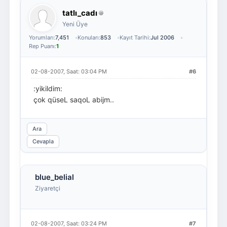
tatlı_cadı
Yeni Üye
Yorumları:
7,451
Konuları:
853
Kayıt Tarihi:
Jul 2006
Rep Puanı:
1
02-08-2007, Saat: 03:04 PM
#6
:yikildim:
çok qüseL saqoL abijm..
Ara
Cevapla
blue_belial
Ziyaretçi
02-08-2007, Saat: 03:24 PM
#7