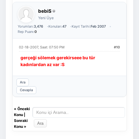
bebiS
Yeni Üye
Yorumları:
3,476
Konuları:
47
Kayıt Tarihi:
Feb 2007
Rep Puanı:
0
02-18-2007, Saat: 07:50 PM
#10
gerçeği sölemek gerekirseee bu tür
kadınlardan az var :S
Ara
Cevapla
«
Önceki
Konu
|
Sonraki
Konu
»