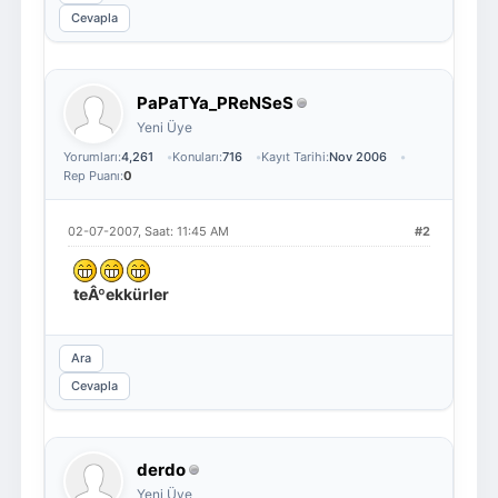
Cevapla
PaPaTYa_PReNSeS
Yeni Üye
Yorumları:
4,261
Konuları:
716
Kayıt Tarihi:
Nov 2006
Rep Puanı:
0
02-07-2007, Saat: 11:45 AM
#2
teÂºekkürler
Ara
Cevapla
derdo
Yeni Üye