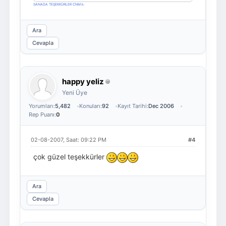
SANADA TEŞEKKÜRLER CNM:k:
Ara
Cevapla
happy yeliz
Yeni Üye
Yorumları:
5,482
Konuları:
92
Kayıt Tarihi:
Dec 2006
Rep Puanı:
0
02-08-2007, Saat: 09:22 PM
#4
çok güzel teşekkürler
Ara
Cevapla