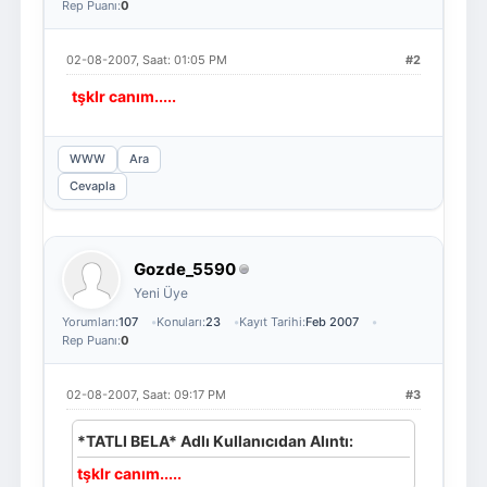
Rep Puanı:
0
02-08-2007, Saat: 01:05 PM
#2
tşklr canım.....
WWW
Ara
Cevapla
Gozde_5590
Yeni Üye
Yorumları:
107
Konuları:
23
Kayıt Tarihi:
Feb 2007
Rep Puanı:
0
02-08-2007, Saat: 09:17 PM
#3
*TATLI BELA* Adlı Kullanıcıdan Alıntı:
tşklr canım.....