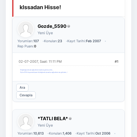
kIssadan Hisse!
Giriş Yap
Üye Ol
Gozde_5590
Yeni Üye
Yorumları:
107
Konuları:
23
Kayıt Tarihi:
Feb 2007
Rep Puanı:
0
02-07-2007, Saat: 11:11 PM
#1
Doğduğunda sen ağLarken insanLar güLüyordu...
ÖyLe ÃŸir hayat sürki;sen öLdüğünde ,insanLar ağLarken sen güLesin...!
Ara
Cevapla
*TATLI BELA*
Yeni Üye
Yorumları:
10,613
Konuları:
1,406
Kayıt Tarihi:
Oct 2006