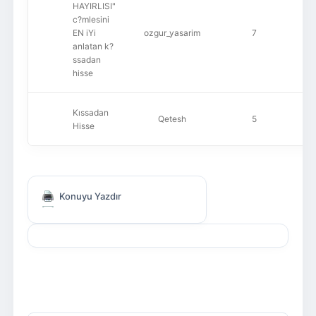
HAYIRLISI"
c?mlesini
EN iYi
ozgur_yasarim
7
anlatan k?
ssadan
hisse
Kıssadan
Qetesh
5
Hisse
Konuyu Yazdır