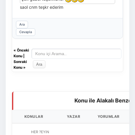
saol cnm teşkr ederim
Ara
Cevapla
«
Önceki
Konu
|
Sonraki
Konu
»
Konu ile Alakalı Benzer
KONULAR
YAZAR
YORUMLAR
O
HER ?EYiN