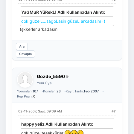
YaGMuR YüRekL! Adlı Kullanıcıdan Alıntı:
cok güzelL...sagoLasin güzeL arkadasim=)
tşkkerler arkadasm
Ara
Cevapla
Gozde_5590
Yeni Üye
Yorumları:
107
Konuları:
23
Kayıt Tarihi:
Feb 2007
Rep Puanı:
0
02-11-2007, Saat: 09:09 AM
#7
happy yeliz Adlı Kullanıcıdan Alıntı:
çok güzel teşekkürler