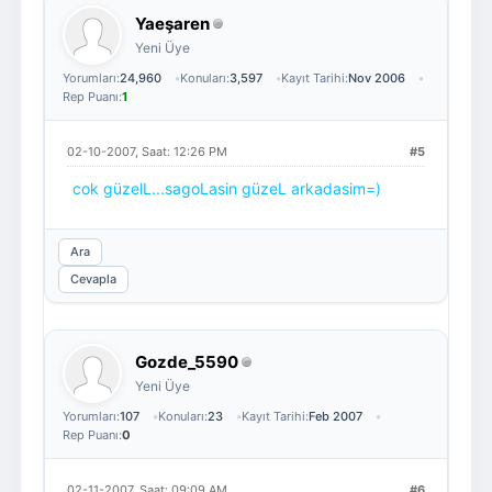
Yaeşaren
Yeni Üye
Yorumları:
24,960
Konuları:
3,597
Kayıt Tarihi:
Nov 2006
Rep Puanı:
1
02-10-2007, Saat: 12:26 PM
#5
cok güzelL...sagoLasin güzeL arkadasim=)
Ara
Cevapla
Gozde_5590
Yeni Üye
Yorumları:
107
Konuları:
23
Kayıt Tarihi:
Feb 2007
Rep Puanı:
0
02-11-2007, Saat: 09:09 AM
#6