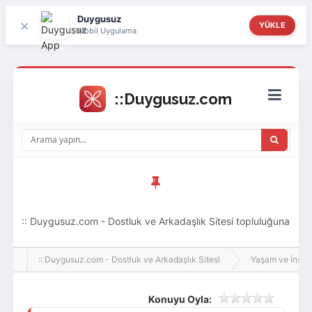
Duygusuz
×
YÜKLE
Mobil Uygulama
:: Duygusuz.com - Dostluk ve Arkadaşlık Sitesi topluluğuna
hoş geldin ziyaretçi! Aramıza katılmak istersen kayıt
:: Duygusuz.com - Dostluk ve Arkadaşlık Sitesi
Yaşam ve İnsan
olabilirsin, oldukça kolay ve zahmetsizdir.
Konuyu Oyla: