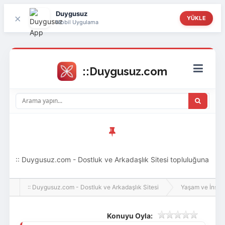
Duygusuz
×
YÜKLE
Mobil Uygulama
:: Duygusuz.com - Dostluk ve Arkadaşlık Sitesi topluluğuna
hoş geldin ziyaretçi! Aramıza katılmak istersen kayıt
:: Duygusuz.com - Dostluk ve Arkadaşlık Sitesi
Yaşam ve İnsan
olabilirsin, oldukça kolay ve zahmetsizdir.
Konuyu Oyla: