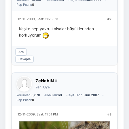
Rep Puanı:
0
12-11-2009, Saat: 11:25 PM
#2
Keşke hep yavru kalsalar büyüklerinden
korkuyorum
Ara
Cevapla
ZeNabiN
Yeni Üye
Yorumları:
3,870
Konuları:
68
Kayıt Tarihi:
Jun 2007
Rep Puanı:
0
12-11-2009, Saat: 11:51 PM
#3