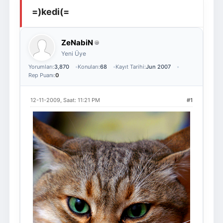
=)kedi(=
Giriş Yap
Üye Ol
ZeNabiN
Yeni Üye
Yorumları:
3,870
Konuları:
68
Kayıt Tarihi:
Jun 2007
Rep Puanı:
0
12-11-2009, Saat: 11:21 PM
#1