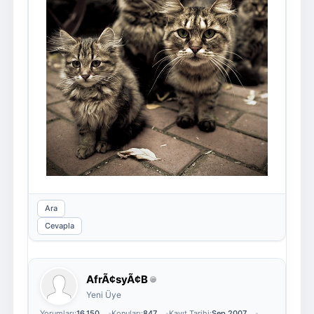
Ara
Cevapla
AfrÃ¢syÃ¢B
Yeni Üye
Yorumları:
16,150
Konuları:
847
Kayıt Tarihi:
Sep 2007