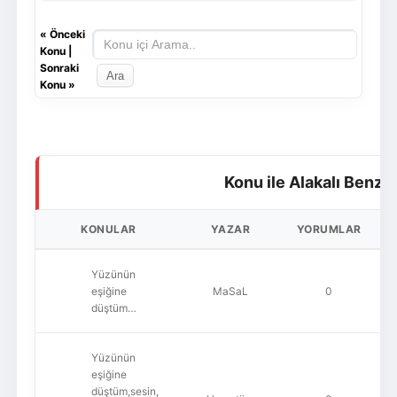
«
Önceki
Konu
|
Sonraki
Konu
»
Konu ile Alakalı Benze
KONULAR
YAZAR
YORUMLAR
Yüzünün
eşiğine
MaSaL
0
düştüm…
Yüzünün
eşiğine
düştüm,sesin,