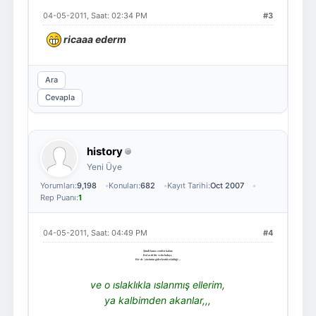
04-05-2011, Saat: 02:34 PM
#3
ricaaa ederm
Ara
Cevapla
history
Yeni Üye
Yorumları:
9,198
Konuları:
682
Kayıt Tarihi:
Oct 2007
Rep Puanı:
1
04-05-2011, Saat: 04:49 PM
#4
Şimdi bana senden kalan;
Bol acılı bir veda bakışı,
Bir de 'yüzünün giderkenki ıslaklığı'...
ve o ıslaklıkla ıslanmış ellerim,
ya kalbimden akanlar,,,