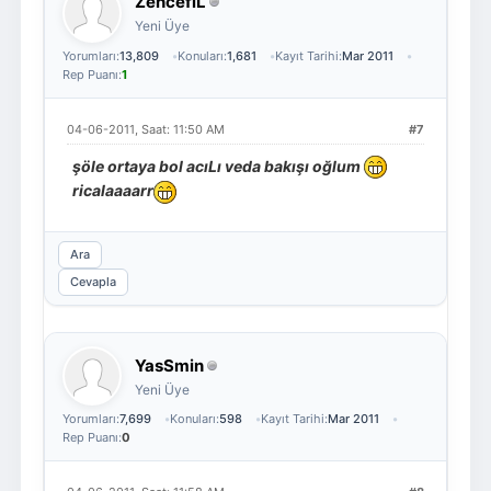
ZencefiL
Yeni Üye
Yorumları:
13,809
Konuları:
1,681
Kayıt Tarihi:
Mar 2011
Rep Puanı:
1
04-06-2011, Saat: 11:50 AM
#7
şöle ortaya bol acıLı veda bakışı oğlum
ricalaaaarr
Ara
Cevapla
YasSmin
Yeni Üye
Yorumları:
7,699
Konuları:
598
Kayıt Tarihi:
Mar 2011
Rep Puanı:
0