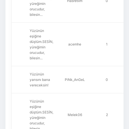
Hasretiim
0
yüreğimin
orucudur,
bilesin...
Yüzünün
eşiğine
düştüm.SESİN,
acemhe
1
yüreğimin
orucudur,
bilesin...
Yüzünün
yarısını bana
PiNk_AnGeL
0
vereceksin!
Yüzünün
eşiğine
düştüm.SESİN,
Melek06
2
yüreğimin
orucudur,
bilesin...