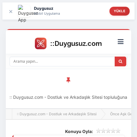
Duygusuz
×
YÜKLE
Mobil Uygulama
:: Duygusuz.com - Dostluk ve Arkadaşlık Sitesi topluluğuna
hoş geldin ziyaretçi! Aramıza katılmak istersen kayıt
:: Duygusuz.com - Dostluk ve Arkadaşlık Sitesi
Önce Aşk Gelir
olabilirsin, oldukça kolay ve zahmetsizdir.
Konuyu Oyla: