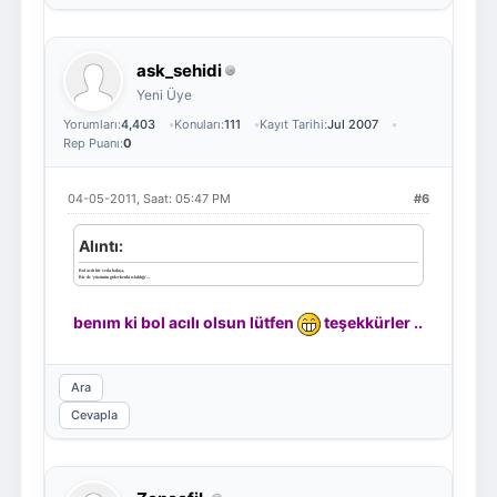
ask_sehidi
Yeni Üye
Yorumları:
4,403
Konuları:
111
Kayıt Tarihi:
Jul 2007
Rep Puanı:
0
04-05-2011, Saat: 05:47 PM
#6
Alıntı:
Bol acılı bir veda bakışı,
Bir de 'yüzünün giderkenki ıslaklığı'...
benım ki bol acılı olsun lütfen
teşekkürler ..
Ara
Cevapla