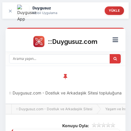
Duygusuz
×
YÜKLE
Mobil Uygulama
:: Duygusuz.com - Dostluk ve Arkadaşlık Sitesi topluluğuna
hoş geldin ziyaretçi! Aramıza katılmak istersen kayıt
:: Duygusuz.com - Dostluk ve Arkadaşlık Sitesi
Yaşam ve İnsan
olabilirsin, oldukça kolay ve zahmetsizdir.
Konuyu Oyla: