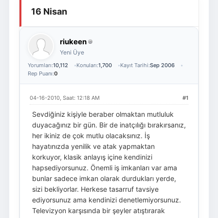
16 Nisan
Giriş Yap
Üye Ol
riukeen
Yeni Üye
Yorumları:
10,112
Konuları:
1,700
Kayıt Tarihi:
Sep 2006
Rep Puanı:
0
04-16-2010, Saat: 12:18 AM
#1
Sevdiğiniz kişiyle beraber olmaktan mutluluk
duyacağınız bir gün. Bir de inatçılığı bırakırsanız,
her ikiniz de çok mutlu olacaksınız. İş
hayatınızda yenilik ve atak yapmaktan
korkuyor, klasik anlayış içine kendinizi
hapsediyorsunuz. Önemli iş imkanları var ama
bunlar sadece imkan olarak durdukları yerde,
sizi bekliyorlar. Herkese tasarruf tavsiye
ediyorsunuz ama kendinizi denetlemiyorsunuz.
Televizyon karşısında bir şeyler atıştırarak