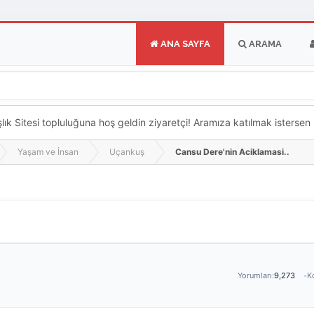
ANA SAYFA
ARAMA
k Sitesi topluluğuna hoş geldin ziyaretçi! Aramıza katılmak istersen ka
Yaşam ve İnsan
Uçankuş
Cansu Dere'nin Aciklamasi..
Yorumları:
9,273
Ko