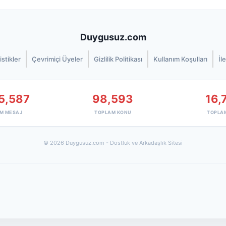
Duygusuz.com
istikler
Çevrimiçi Üyeler
Gizlilik Politikası
Kullanım Koşulları
İl
5,587
98,593
16,
M MESAJ
TOPLAM KONU
TOPLA
© 2026 Duygusuz.com - Dostluk ve Arkadaşlık Sitesi