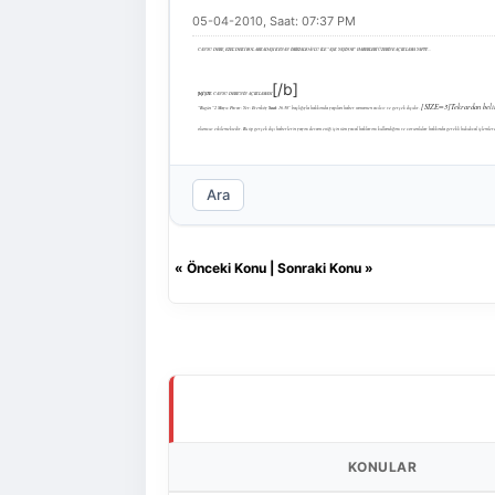
05-04-2010, Saat: 07:37 PM
CANSU DERE, EZEL’DEKİ ROL ARKADAŞI KENAN İMİRZALIOÄžLU İLE “AŞK YAŞIYOR” HABERLERİ ÜZERİNE AÇIKLAMA YAPTI!...
[/b]
[b]
İŞTE
CANSU DERE’NİN AÇIKLAMASI
[SIZE=3]Tekrardan belir
“Bugün "2 Mayıs Pazar: Yer: Erenköy
Saat
: 16.30" başlığıyla hakkımda yapılan haber tamamen asılsız ve gerçek dışıdır.
olumsuz etkilemektedir. Bu tip gerçek dışı haberlerin yayını devam ettiği için tüm yasal haklarımı kullandığımı ve sorumlular hakkında gerekli hukuksal işleml
Ara
«
Önceki Konu
|
Sonraki Konu
»
KONULAR