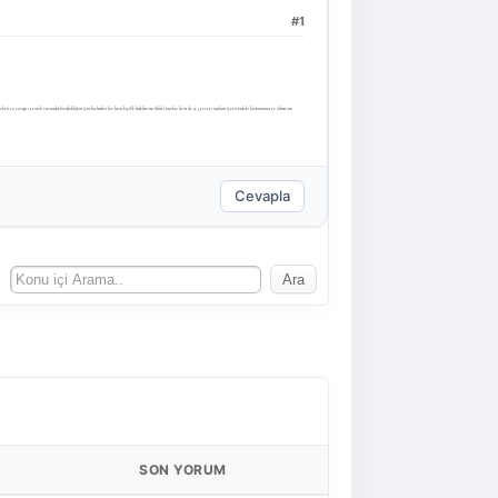
#1
 varken ve cevap vermek zorunda bırakıldığım için bu haberler hem kişilik haklarımı ihlal etmekte hem de iş çevresi toplum içerisindeki konumumu ve itibarımı
Cevapla
SON YORUM