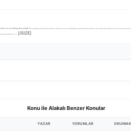
tmek isterim ki Kenan İmirzalıoğlu ile
iş
arkadaşlığı dışında hiçbir ilişkim olmamıştır ve olmayacaktır. Ezel projesi başladığından beri hakkımda Kenan İmirzalıoğlu ile iş ilişkisi dışında çıkan tüm haberler asılsızdır. Devam eden bir ilişkim
[/SIZE]
ere başvurduğumu bildirmek isterim.”
Konu ile Alakalı Benzer Konular
YAZAR
YORUMLAR
OKUNMA