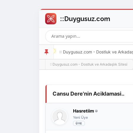
:: Duygusuz.com - Dostluk ve Arkadaşlı
:: Duygusuz.com - Dostluk ve Arkadaşlık Sitesi
oldukça kolay ve zahmetsizdir.
Derecelendirme: 0/5 - 0 oy
1
2
3
4
5
Cansu Dere'nin Aciklamasi..
Hasretiim
Yeni Üye