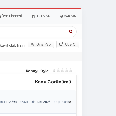
ÜYE LISTESI
AJANDA
YARDIM
Giriş Yap
Üye Ol
yıt olabilirsin,
Konuyu Oyla:
Konu Görünümü
nuları:
2,369
Kayıt Tarihi:
Dec 2008
Rep Puanı:
0