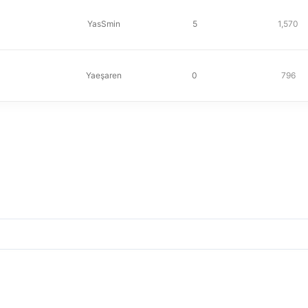
YasSmin
5
1,570
Yaeşaren
0
796