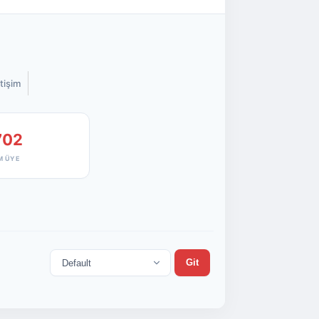
etişim
702
M ÜYE