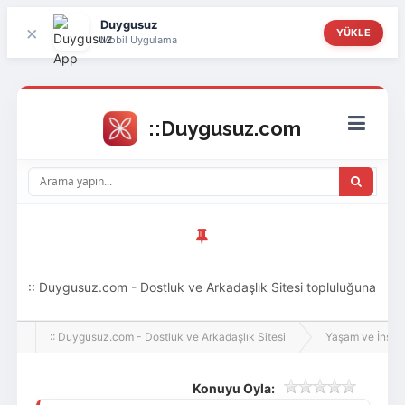
Duygusuz
×
YÜKLE
Mobil Uygulama
:: Duygusuz.com - Dostluk ve Arkadaşlık Sitesi topluluğuna
hoş geldin ziyaretçi! Aramıza katılmak istersen kayıt
:: Duygusuz.com - Dostluk ve Arkadaşlık Sitesi
Yaşam ve İnsan
olabilirsin, oldukça kolay ve zahmetsizdir.
Konuyu Oyla: