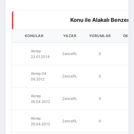
Konu ile Alakalı Benzer 
KONULAR
YAZAR
YORUMLAR
OKU
Akrep
ZencefiL
0
85
23.01.2014
Akrep 04
ZencefiL
0
73
06 2012
Akrep
ZencefiL
0
73
26.04.2012
Akrep
ZencefiL
0
72
25.04.2012