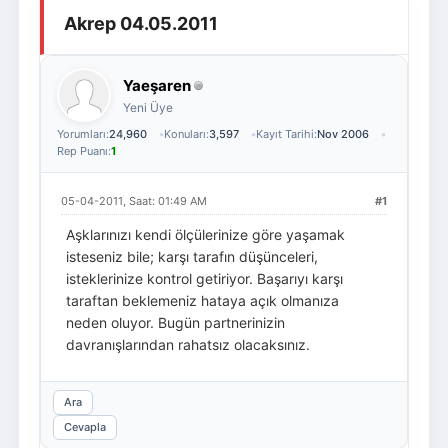
Akrep 04.05.2011
Giriş Yap
Üye Ol
Yaeşaren
Yeni Üye
Yorumları:
24,960
Konuları:
3,597
Kayıt Tarihi:
Nov 2006
Rep Puanı:
1
05-04-2011, Saat: 01:49 AM
#1
Aşklarınızı kendi ölçülerinize göre yaşamak
isteseniz bile; karşı tarafın düşünceleri,
isteklerinize kontrol getiriyor. Başarıyı karşı
taraftan beklemeniz hataya açık olmanıza
neden oluyor. Bugün partnerinizin
davranışlarından rahatsız olacaksınız.
Ara
Cevapla