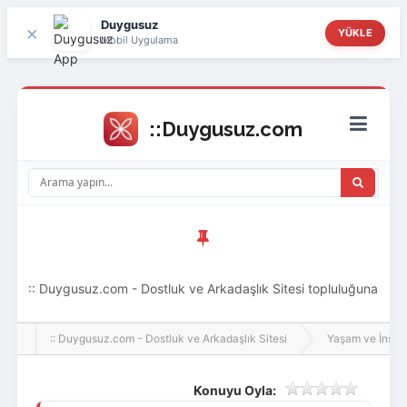
Duygusuz
×
YÜKLE
Mobil Uygulama
:: Duygusuz.com - Dostluk ve Arkadaşlık Sitesi topluluğuna
hoş geldin ziyaretçi! Aramıza katılmak istersen kayıt
:: Duygusuz.com - Dostluk ve Arkadaşlık Sitesi
Yaşam ve İnsan
olabilirsin, oldukça kolay ve zahmetsizdir.
Konuyu Oyla: