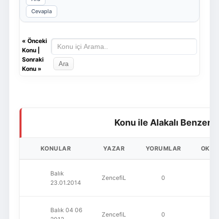
Cevapla
«
Önceki
Konu
|
Sonraki
Konu
»
Konu ile Alakalı Benzer 
KONULAR
YAZAR
YORUMLAR
OKU
Balık
ZencefiL
0
80
23.01.2014
Balık 04 06
ZencefiL
0
66