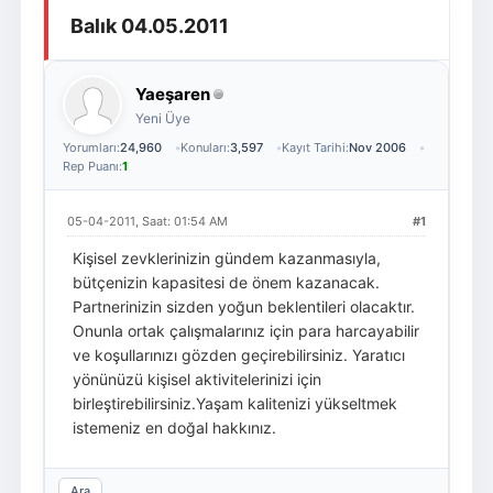
Balık 04.05.2011
Giriş Yap
Üye Ol
Yaeşaren
Yeni Üye
Yorumları:
24,960
Konuları:
3,597
Kayıt Tarihi:
Nov 2006
Rep Puanı:
1
05-04-2011, Saat: 01:54 AM
#1
Kişisel zevklerinizin gündem kazanmasıyla,
bütçenizin kapasitesi de önem kazanacak.
Partnerinizin sizden yoğun beklentileri olacaktır.
Onunla ortak çalışmalarınız için para harcayabilir
ve koşullarınızı gözden geçirebilirsiniz. Yaratıcı
yönünüzü kişisel aktivitelerinizi için
birleştirebilirsiniz.Yaşam kalitenizi yükseltmek
istemeniz en doğal hakkınız.
Ara