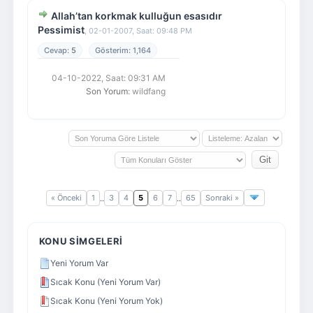
Allah’tan korkmak kulluğun esasıdır
Pessimist
,
02-01-2007, Saat: 09:48 PM
5
1,164
04-10-2022, Saat: 09:31 AM
Son Yorum
: wildfang
« Önceki
1
3
4
5
6
7
65
Sonraki »
..
..
KONU SIMGELERI
Yeni Yorum Var
Sıcak Konu (Yeni Yorum Var)
Sıcak Konu (Yeni Yorum Yok)