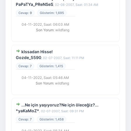
PaPaTYa_PReNSeS
,
02-08-2007, Saat: 01:34 AM
9
1,695
04-11-2022, Saat: 06:03 AM
Son Yorum
: wildfang
kIssadan Hisse!
Gozde_5590
,
02-07-2007, Saat: 11:11 PM
7
1,415
04-11-2022, Saat: 05:46 AM
Son Yorum
: wildfang
...Ne için yaşıyoruz?Ne için öleceğiz?...
*yaKaMoZ*
,
02-07-2007, Saat: 09:31 PM
7
1,458
04-11-2022, Saat: 05:24 AM