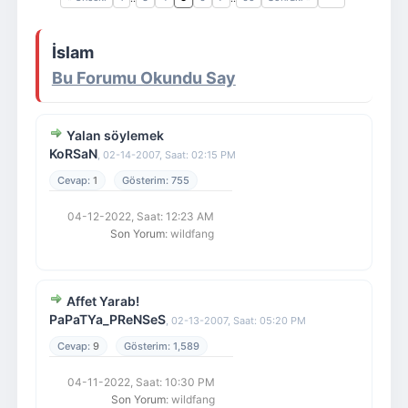
Giriş Yap
Üye Ol
İslam
Bu Forumu Okundu Say
Yalan söylemek
KoRSaN
,
02-14-2007, Saat: 02:15 PM
1
755
04-12-2022, Saat: 12:23 AM
Son Yorum
: wildfang
Affet Yarab!
PaPaTYa_PReNSeS
,
02-13-2007, Saat: 05:20 PM
9
1,589
04-11-2022, Saat: 10:30 PM
Son Yorum
: wildfang