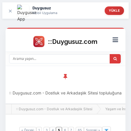
Duygusuz
×
YÜKLE
Mobil Uygulama
:: Duygusuz.com - Dostluk ve Arkadaşlık Sitesi topluluğuna
hoş geldin ziyaretçi! Aramıza katılmak istersen kayıt
:: Duygusuz.com - Dostluk ve Arkadaşlık Sitesi
Yaşam ve İnsan
olabilirsin, oldukça kolay ve zahmetsizdir.
« Önceki
1
3
4
5
6
7
65
Sonraki »
..
..