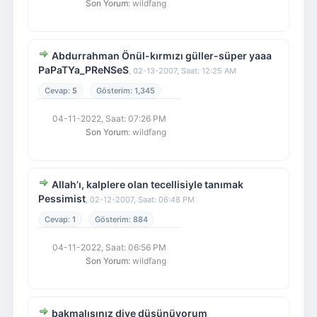
Son Yorum
: wildfang
Abdurrahman Önül-kırmızı güller-süper yaaa
PaPaTYa_PReNSeS
,
02-13-2007, Saat: 12:25 AM
5
1,345
04-11-2022, Saat: 07:26 PM
Son Yorum
: wildfang
Allah’ı, kalplere olan tecellisiyle tanımak
Pessimist
,
02-12-2007, Saat: 06:48 PM
1
884
04-11-2022, Saat: 06:56 PM
Son Yorum
: wildfang
bakmalısınız diye düşünüyorum