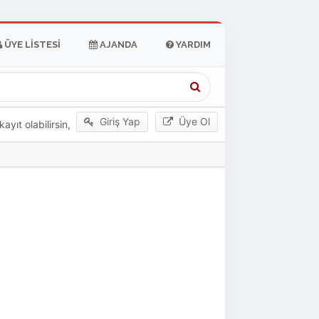
ÜYE LISTESI
AJANDA
YARDIM
Giriş Yap
Üye Ol
yıt olabilirsin,