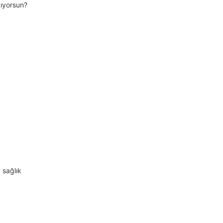
ıyorsun?
 sağlık