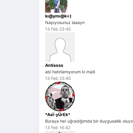
kı@ymı@k=)
Napıyosunuz laaayn
13 Feb 23:45
Antisoss
abi hatırlamıyorum ki maili
13 Feb 23:40
*Asİ-yÜrEk*
Buraya her uğradığımda bir duygusallık oluy
13 Feb 16:42