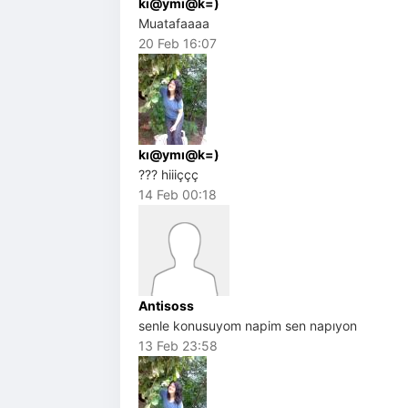
kı@ymı@k=)
Muatafaaaa
20 Feb 16:07
kı@ymı@k=)
??? hiiiççç
14 Feb 00:18
Antisoss
senle konusuyom napim sen napıyon
13 Feb 23:58