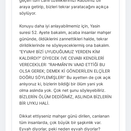
geçen tüm canlı özelliklerimizi Rabbimiz bir
araya getirip, bizleri tekrar yaratacağını açıkça
söylüyor.
Konuyu daha iyi anlayabilmemiz için, Yasin
suresi 52. Ayete bakalım, acaba insanlar mahşer
gününde, öldüklerini zannettikleri halde, tekrar
dirildiklerinde ne söyleyeceklermiş ona bakalım.
“EYVAH! BİZİ UYUDUĞUMUZ YERDEN KİM
KALDIRDI?” DİYECEK (VE CEVABI KENDİLERİ
VERECEK)LER: “RAHMÂN’IN VAAD ETTİĞİ BU
OLSA GEREK; DEMEK Kİ GÖNDERİLEN ELÇİLER
DOĞRU SÖYLEMİŞLER!” Bu ayetten de çok açık
anlıyoruz ki, bizlerin bildiği bir ölüm yani yok
olma aslında yok. Çok net şunu söyleyebiliriz.
BİZLERİN ÖLÜM DEDİĞİMİZ, ASLINDA BİZLERİN
BİR UYKU HALİ.
Dikkat ettiyseniz mahşer günü dirilen, canlanan
tüm insanlarda, çok büyük bir şaşkınlık var.
Eyvah diyorlar, peki neden eyvah diyorlar?