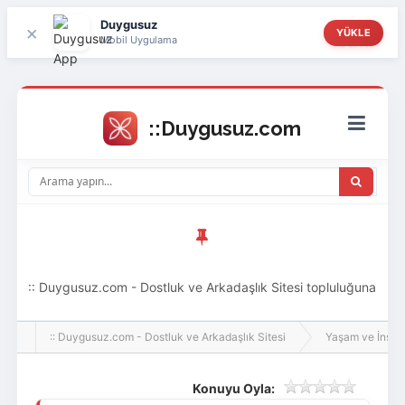
Duygusuz
×
YÜKLE
Mobil Uygulama
:: Duygusuz.com - Dostluk ve Arkadaşlık Sitesi topluluğuna
hoş geldin ziyaretçi! Aramıza katılmak istersen kayıt
:: Duygusuz.com - Dostluk ve Arkadaşlık Sitesi
Yaşam ve İnsan
olabilirsin, oldukça kolay ve zahmetsizdir.
Konuyu Oyla: