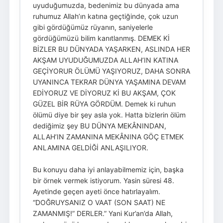
uyuduğumuzda, bedenimiz bu dünyada ama
ruhumuz Allah’ın katına geçtiğinde, çok uzun
gibi gördüğümüz rüyanın, saniyelerle
gördüğümüzü bilim kanıtlanmış. DEMEK Kİ
BİZLER BU DÜNYADA YAŞARKEN, ASLINDA HER
AKŞAM UYUDUĞUMUZDA ALLAH’IN KATINA
GEÇİYORUR ÖLÜMÜ YAŞIYORUZ, DAHA SONRA
UYANINCA TEKRAR DÜNYA YAŞAMINA DEVAM
EDİYORUZ VE DİYORUZ Kİ BU AKŞAM, ÇOK
GÜZEL BİR RÜYA GÖRDÜM. Demek ki ruhun
ölümü diye bir şey asla yok. Hatta bizlerin ölüm
dediğimiz şey BU DÜNYA MEKÂNINDAN,
ALLAH’IN ZAMANINA MEKÂNINA GÖÇ ETMEK
ANLAMINA GELDİĞİ ANLAŞILIYOR.
Bu konuyu daha iyi anlayabilmemiz için, başka
bir örnek vermek istiyorum. Yasin süresi 48.
Ayetinde geçen ayeti önce hatırlayalım.
“DOĞRUYSANIZ O VAAT (SON SAAT) NE
ZAMANMIŞ!” DERLER.” Yani Kur’an’da Allah,