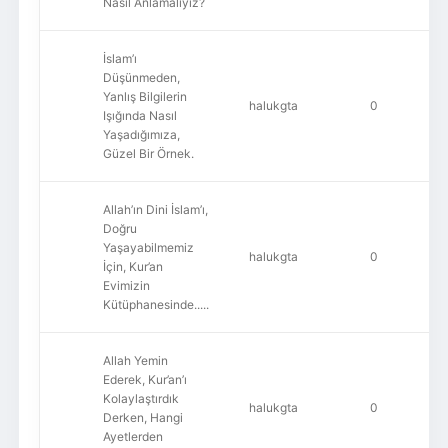
Nasıl Anlamalıyız?
İslam’ı
Düşünmeden,
Yanlış Bilgilerin
halukgta
0
Işığında Nasıl
Yaşadığımıza,
Güzel Bir Örnek.
Allah’ın Dini İslam’ı,
Doğru
Yaşayabilmemiz
halukgta
0
İçin, Kur’an
Evimizin
Kütüphanesinde.....
Allah Yemin
Ederek, Kur’an’ı
Kolaylaştırdık
halukgta
0
Derken, Hangi
Ayetlerden