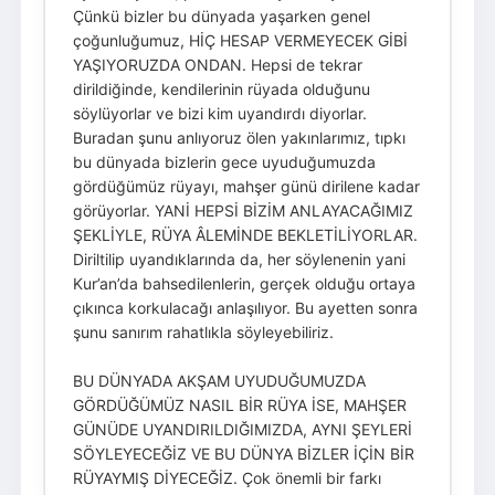
Çünkü bizler bu dünyada yaşarken genel
çoğunluğumuz, HİÇ HESAP VERMEYECEK GİBİ
YAŞIYORUZDA ONDAN. Hepsi de tekrar
dirildiğinde, kendilerinin rüyada olduğunu
söylüyorlar ve bizi kim uyandırdı diyorlar.
Buradan şunu anlıyoruz ölen yakınlarımız, tıpkı
bu dünyada bizlerin gece uyuduğumuzda
gördüğümüz rüyayı, mahşer günü dirilene kadar
görüyorlar. YANİ HEPSİ BİZİM ANLAYACAĞIMIZ
ŞEKLİYLE, RÜYA ÂLEMİNDE BEKLETİLİYORLAR.
Diriltilip uyandıklarında da, her söylenenin yani
Kur’an’da bahsedilenlerin, gerçek olduğu ortaya
çıkınca korkulacağı anlaşılıyor. Bu ayetten sonra
şunu sanırım rahatlıkla söyleyebiliriz.
BU DÜNYADA AKŞAM UYUDUĞUMUZDA
GÖRDÜĞÜMÜZ NASIL BİR RÜYA İSE, MAHŞER
GÜNÜDE UYANDIRILDIĞIMIZDA, AYNI ŞEYLERİ
SÖYLEYECEĞİZ VE BU DÜNYA BİZLER İÇİN BİR
RÜYAYMIŞ DİYECEĞİZ. Çok önemli bir farkı