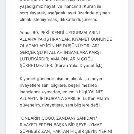
yaşadığımız hayatı ve inancımızı Kur’an ile
sorgulayarak, aşağıdaki ayet üzerinde pişman
olmak istemiyorsak, dikkatle düşünelim.
Yunus 60: PEKİ, KENDİ UYDURMALARINI
ALLAH’A YAKIŞTIRANLAR, KIYAMET GÜNÜNDE
OLACAKLAR İÇİN NE DÜŞÜNÜYORLAR?
GERÇEK ŞU Kİ ALLAH İNSANLARA KARŞI
LUTUFKÂRDIR; AMA ONLARIN ÇOĞU
ŞÜKRETMEZLER. (Kur’an Yolu. Diyanet İşl.)
Kıyamet gününde pişman olmak istemeyen,
rivayetlere sanı bilgilere, beşeri mezhep
inançlarına uymadan, en emin bilgi YALNIZ
ALLAH’IN İPİ KUR’AN’A SARILIR. Lütfen Allah’a
güvenelim, rivayetlere, sanı bilgilere değil.
“ONLARIN ÇOĞU, ZANDAN/ SANIDAN/
RİVAYETLERDEN BAŞKA BİR ŞEYE UYMAZ.
ŞÜPHESİZ ZAN, HAKTAN HİÇBİR ŞEYİN YERİNİ