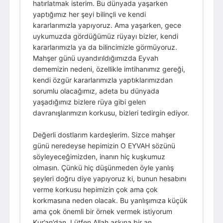
hatırlatmak isterim. Bu dünyada yaşarken
yaptığımız her şeyi bilinçli ve kendi
kararlarımızla yapıyoruz. Ama yaşarken, gece
uykumuzda gördüğümüz rüyayı bizler, kendi
kararlarımızla ya da bilincimizle görmüyoruz.
Mahşer günü uyandırıldığımızda Eyvah
dememizin nedeni, özellikle imtihanımız gereği,
kendi özgür kararlarımızla yaptıklarımızdan
sorumlu olacağımız, adeta bu dünyada
yaşadığımız bizlere rüya gibi gelen
davranışlarımızın korkusu, bizleri tedirgin ediyor.
Değerli dostlarım kardeşlerim. Sizce mahşer
günü neredeyse hepimizin O EYVAH sözünü
söyleyeceğimizden, inanın hiç kuşkumuz
olmasın. Çünkü hiç düşünmeden öyle yanlış
şeyleri doğru diye yapıyoruz ki, bunun hesabını
verme korkusu hepimizin çok ama çok
korkmasına neden olacak. Bu yanlışımıza küçük
ama çok önemli bir örnek vermek istiyorum
Kur’an’dan. Lütfen Allah aşkına bir an