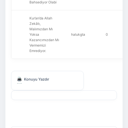
Bahsediyor Olabi
Kur’an’da Allah
Zekâtı,
Malımızdan Mı
Yoksa
halukgta
0
Kazancımızdan Mı
Vermemizi
Emrediyor.
Konuyu Yazdır