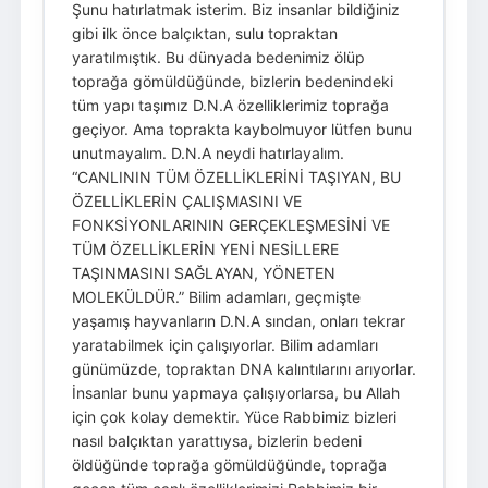
Şunu hatırlatmak isterim. Biz insanlar bildiğiniz
gibi ilk önce balçıktan, sulu topraktan
yaratılmıştık. Bu dünyada bedenimiz ölüp
toprağa gömüldüğünde, bizlerin bedenindeki
tüm yapı taşımız D.N.A özelliklerimiz toprağa
geçiyor. Ama toprakta kaybolmuyor lütfen bunu
unutmayalım. D.N.A neydi hatırlayalım.
“CANLININ TÜM ÖZELLİKLERİNİ TAŞIYAN, BU
ÖZELLİKLERİN ÇALIŞMASINI VE
FONKSİYONLARININ GERÇEKLEŞMESİNİ VE
TÜM ÖZELLİKLERİN YENİ NESİLLERE
TAŞINMASINI SAĞLAYAN, YÖNETEN
MOLEKÜLDÜR.” Bilim adamları, geçmişte
yaşamış hayvanların D.N.A sından, onları tekrar
yaratabilmek için çalışıyorlar. Bilim adamları
günümüzde, topraktan DNA kalıntılarını arıyorlar.
İnsanlar bunu yapmaya çalışıyorlarsa, bu Allah
için çok kolay demektir. Yüce Rabbimiz bizleri
nasıl balçıktan yarattıysa, bizlerin bedeni
öldüğünde toprağa gömüldüğünde, toprağa