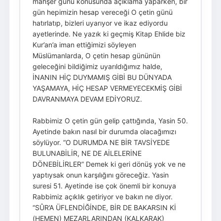
mahşer günü konusunda açıklama yaparken, bir
gün hepimizin hesap vereceği O çetin günü
hatırlatıp, bizleri uyarıyor ve ikaz ediyordu
ayetlerinde. Ne yazık ki geçmiş Kitap Ehlide biz
Kur’an’a iman ettiğimizi söyleyen
Müslümanlarda, O çetin hesap gününün
geleceğini bildiğimiz uyarıldığımız halde,
İNANIN HİÇ DUYMAMIŞ GİBİ BU DÜNYADA
YAŞAMAYA, HİÇ HESAP VERMEYECEKMİŞ GİBİ
DAVRANMAYA DEVAM EDİYORUZ.
Rabbimiz O çetin gün gelip çattığında, Yasin 50.
Ayetinde bakın nasıl bir durumda olacağımızı
söylüyor. “O DURUMDA NE BİR TAVSİYEDE
BULUNABİLİR, NE DE AİLELERİNE
DÖNEBİLİRLER” Demek ki geri dönüş yok ve ne
yaptıysak onun karşılığını göreceğiz. Yasin
suresi 51. Ayetinde ise çok önemli bir konuya
Rabbimiz açıklık getiriyor ve bakın ne diyor.
“SÛR’A ÜFLENDİĞİNDE, BİR DE BAKARSIN Kİ
(HEMEN) MEZARLARINDAN (KALKARAK)