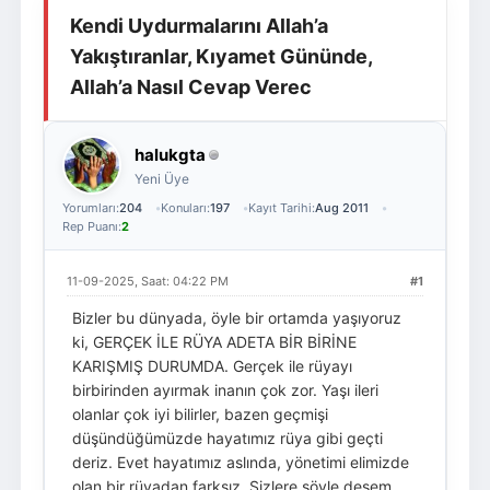
Kendi Uydurmalarını Allah’a
Giriş Yap
Üye Ol
Yakıştıranlar, Kıyamet Gününde,
Allah’a Nasıl Cevap Verec
halukgta
Yeni Üye
Yorumları:
204
Konuları:
197
Kayıt Tarihi:
Aug 2011
Rep Puanı:
2
11-09-2025, Saat: 04:22 PM
#1
Bizler bu dünyada, öyle bir ortamda yaşıyoruz
ki, GERÇEK İLE RÜYA ADETA BİR BİRİNE
KARIŞMIŞ DURUMDA. Gerçek ile rüyayı
birbirinden ayırmak inanın çok zor. Yaşı ileri
olanlar çok iyi bilirler, bazen geçmişi
düşündüğümüzde hayatımız rüya gibi geçti
deriz. Evet hayatımız aslında, yönetimi elimizde
olan bir rüyadan farksız. Sizlere şöyle desem,