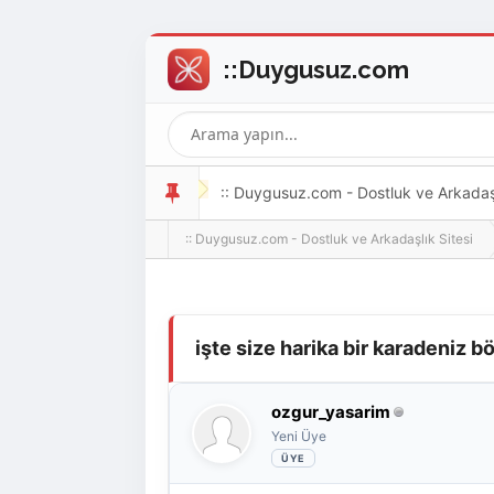
:: Duygusuz.com - Dostluk ve Arkadaşlı
:: Duygusuz.com - Dostluk ve Arkadaşlık Sitesi
oldukça kolay ve zahmetsizdir.
Derecelendirme: 0/5 - 0 oy
1
2
3
4
5
işte size harika bir karadeniz
ozgur_yasarim
Yeni Üye