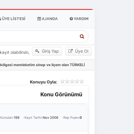
ÜYE LISTESI
AJANDA
YARDIM
Giriş Yap
Üye Ol
yıt olabilirsin,
z bölgesi memleketim sinop ve ilçem olan TÜRKELİ
Konuyu Oyla:
Konu Görünümü
Konuları:
199
Kayıt Tarihi:
Nov 2006
Rep Puanı:
0