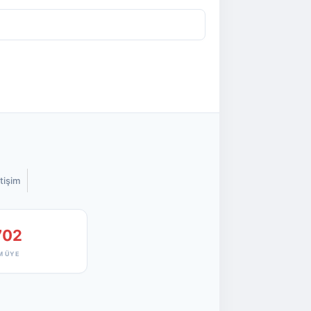
etişim
702
M ÜYE