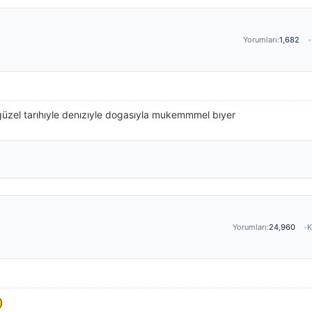
Yorumları:
1,682
zel tarıhıyle denızıyle dogasıyla mukemmmel bıyer
Yorumları:
24,960
K