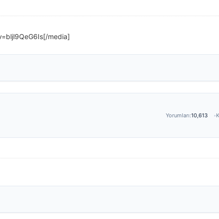
=bljl9QeG6Is[/media]
Yorumları:
10,613
K