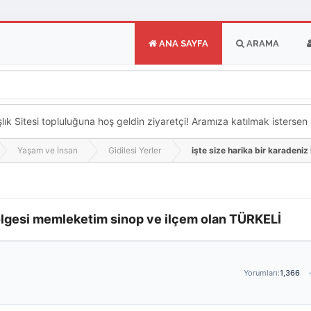
ANA SAYFA
ARAMA
k Sitesi topluluğuna hoş geldin ziyaretçi! Aramıza katılmak istersen ka
Yaşam ve İnsan
Gidilesi Yerler
işte size harika bir karadeni
 bölgesi memleketim sinop ve ilçem olan TÜRKELİ
Yorumları:
1,366