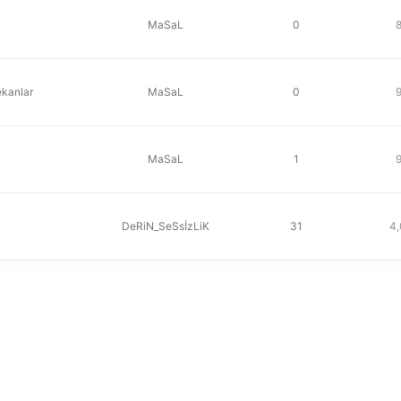
MaSaL
0
ekanlar
MaSaL
0
MaSaL
1
DeRiN_SeSsİzLiK
31
4