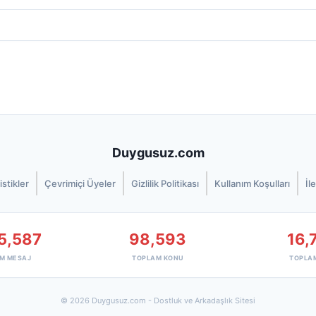
Duygusuz.com
istikler
Çevrimiçi Üyeler
Gizlilik Politikası
Kullanım Koşulları
İl
5,587
98,593
16,
M MESAJ
TOPLAM KONU
TOPLA
© 2026 Duygusuz.com - Dostluk ve Arkadaşlık Sitesi