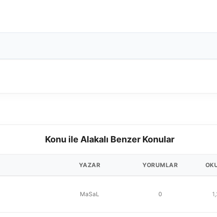
Konu ile Alakalı Benzer Konular
YAZAR
YORUMLAR
OK
MaSaL
0
1