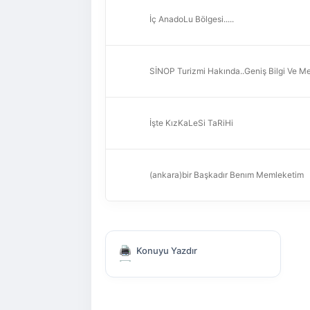
İç AnadoLu Bölgesi.....
SİNOP Turizmi Hakında..Geniş Bilgi Ve M
İşte KızKaLeSi TaRiHi
(ankara)bir Başkadır Benım Memleketim
Konuyu Yazdır